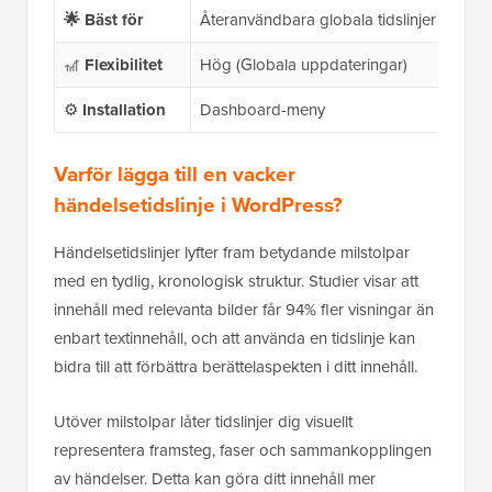
🌟
Bäst för
Återanvändbara globala tidslinjer
🎢
Flexibilitet
Hög (Globala uppdateringar)
⚙️
Installation
Dashboard-meny
Varför lägga till en vacker
händelsetidslinje i WordPress
?
Händelsetidslinjer lyfter fram betydande milstolpar
med en tydlig, kronologisk struktur. Studier visar att
innehåll med relevanta bilder får 94% fler visningar än
enbart textinnehåll, och att använda en tidslinje kan
bidra till att förbättra berättelaspekten i ditt innehåll.
Utöver milstolpar låter tidslinjer dig visuellt
representera framsteg, faser och sammankopplingen
av händelser. Detta kan göra ditt innehåll mer