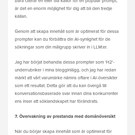
bara citerar en eller två källor för en populär prompt,
är det en enorm möjlighet för dig att bli den tredje
källan.
Genom att skapa innehåll som är optimerat för dessa
prompter kan du förbättra din AI-synlighet för de
sökningar som din målgrupp skriver in i LLM:er.
Jag har börjat behandla dessa prompter som 'H2'-
underrubriker i mina blogginlägg, och jag har redan
märkt att vårt varumärke nämns oftare i AI-översikter
som ett resultat. Detta gör att du kan övergå till
konversationsbaserade svar innan dina konkurrenter
ens inser att söklandskapet har förändrats.
7. Övervakning av prestanda med domänöversikt
När du börjar skapa innehåll som är optimerat för