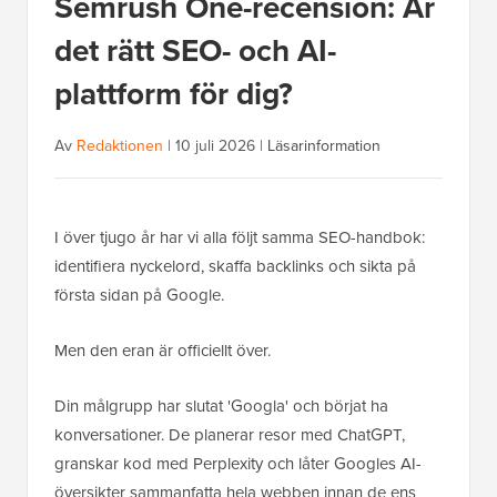
Semrush One-recension: Är
det rätt SEO- och AI-
plattform för dig?
Av
Redaktionen
|
10 juli 2026
|
Läsarinformation
I över tjugo år har vi alla följt samma SEO-handbok:
identifiera nyckelord, skaffa backlinks och sikta på
första sidan på Google.
Men den eran är officiellt över.
Din målgrupp har slutat 'Googla' och börjat ha
konversationer. De planerar resor med ChatGPT,
granskar kod med Perplexity och låter Googles AI-
översikter sammanfatta hela webben innan de ens