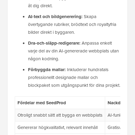
åt dig direkt.
AI-text och bildgenerering:
Skapa
övertygande rubriker, brödtext och royaltyfria
bilder direkt i byggaren.
Dra-och-släpp-redigerare:
Anpassa enkelt
varje del av din AI-genererade webbplats utan
någon kodning.
Förbyggda mallar:
Inkluderar hundratals
professionellt designade mallar och
blockpaket som utgångspunkt för dina projekt.
Fördelar med SeedProd
Nackdelar m
Otroligt snabbt sätt att bygga en webbplats
AI-funktioner 
Genererar högkvalitativt, relevant innehåll
Gratisversion