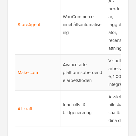
AI-
produktbeskr
WooCommerce
ar,
StoreAgent
innehållsautomatiser
tagg-/kategor
ing
ator,
recensionssa
attningar
Visuell
Avancerade
arbetsflödes
Make.com
plattformsoberoend
e, 1 000+
e arbetsflöden
integrationer
AI-skrivning,
Innehålls- &
bildskapande
AI-kraft
bildgenerering
chattbot, trän
dina data