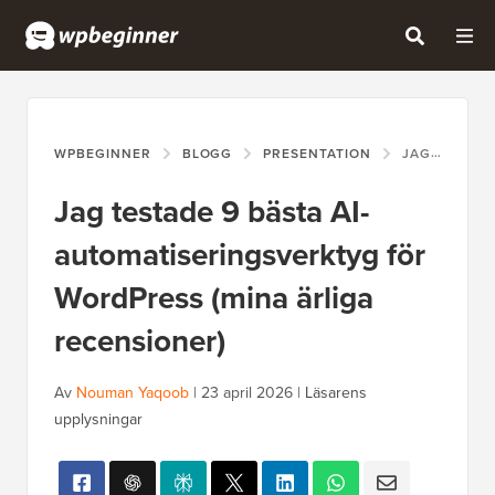
WPBEGINNER
BLOGG
PRESENTATION
JAG TESTADE 9 BÄSTA AI-AUTOMATISERINGSVERKTYG FÖR WORDPRESS (MINA ÄRLIGA RECENSIONER)
Jag testade 9 bästa AI-
automatiseringsverktyg för
WordPress (mina ärliga
recensioner)
Av
Nouman Yaqoob
|
23 april 2026
|
Läsarens
upplysningar