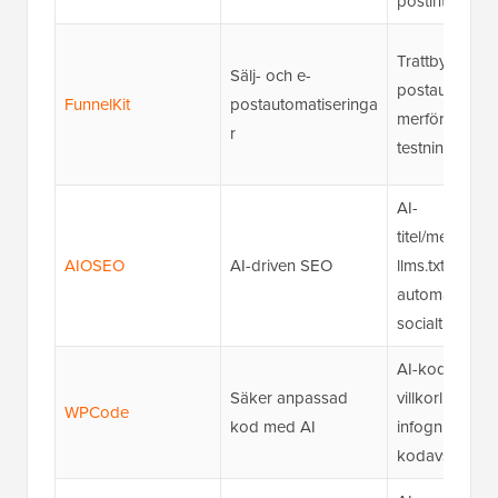
postintegratio
Trattbyggare, 
Sälj- och e-
postautomatis
FunnelKit
postautomatiseringa
merförsäljning
r
testning
AI-
titel/metagene
AIOSEO
AI-driven SEO
llms.txt-
automatisering
socialt innehål
AI-kodgenerat
Säker anpassad
villkorlig logi
WPCode
kod med AI
infogning av
kodavsnitt