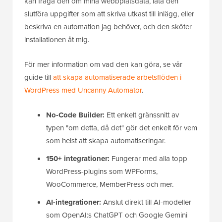
kan fråga den om mina webbplatsdata, låta den
slutföra uppgifter som att skriva utkast till inlägg, eller
beskriva en automation jag behöver, och den sköter
installationen åt mig.
För mer information om vad den kan göra, se vår
guide till
att skapa automatiserade arbetsflöden i
WordPress med Uncanny Automator
.
No-Code Builder:
Ett enkelt gränssnitt av
typen "om detta, då det" gör det enkelt för vem
som helst att skapa automatiseringar.
150+ integrationer:
Fungerar med alla topp
WordPress-plugins som WPForms,
WooCommerce, MemberPress och mer.
AI-integrationer:
Anslut direkt till AI-modeller
som OpenAI:s ChatGPT och Google Gemini