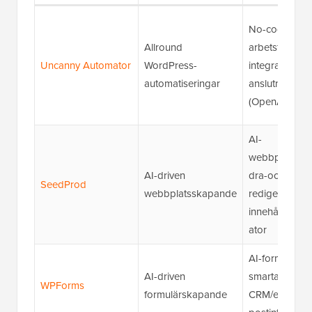
No-code-
Allround
arbetsflöden,
Uncanny Automator
WordPress-
integrationer, 
automatiseringar
anslutningar
(OpenAI, Gemi
AI-
webbplatsbyg
AI-driven
dra-och-släpp
SeedProd
webbplatsskapande
redigerare, AI
innehålls-/bil
ator
AI-formulärby
AI-driven
smarta fältförs
WPForms
formulärskapande
CRM/e-