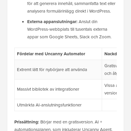
för att generera innehåll, sammanfatta text eller
analysera formulärinlägg direkt i WordPress.
Externa appanslutningar:
Anslut din
WordPress-webbplats till tusentals externa
appar som Google Sheets, Slack och Zoom.
Fördelar med Uncanny Automator
Nackdelar m
Gratisversion
Extremt lätt för nybörjare att använda
och åtgärder
Vissa avancer
Massivt bibliotek av integrationer
versionen
Utmärkta AI-anslutningsfunktioner
Prissättning:
Börjar med en gratisversion. AI +
automationsplanen, som inkluderar Uncanny Agent,