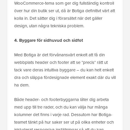
WooCommerce-tema som ger dig fullständig kontroll
över hur din butik ser ut, då är Botiga definitivt värt att
kolla in. Det sätter dig i förarsätet när det gäller
design, utan några tekniska problem.
4. Byggare för sidhuvud och sidfot
Med Botiga är det förvånansvärt enkelt att få din
webbplats header och footer att se *precis* rätt ut
tack vare deras intuitiva byggare – du kan helt enkelt
dra och släppa fördesignade element exakt där du vill
ha dem.
Både header- och footerbyggarna låter dig arbeta
med upp till tre rader, och du kan välja hur många
kolumner det finns i varje rad. Dessutom har Botiga-
teamet tänkt på hur saker ser ut på olika enheter och
inkluderat responsiva inställningar så att du kan