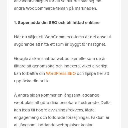
användarvänlighet för att se hur det står sig mot
andra WooCommerce-teman på marknaden.
1. Superladda din SEO och bli hittad enklare
När du väljer ett WooCommerce-tema är det absolut
avgörande att hitta ett som är byggt för hastighet.
Google älskar snabba webbutiker eftersom de är
lättare att genomsöka och indexera, vilket allvarligt
kan förbättra din
WordPress SEO
och hjälpa fler att
upptäcka din butik.
Å andra sidan kommer en långsamt laddande
webbplats att göra dina besökare frustrerade. Detta
kan leda till högre avvisningsfrekvens, lägre
engagemang och förlorade försäljningar. Faktum är
att långsamt laddande webbplatser kostar