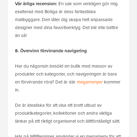
Vår ärliga recension:
En sak som verkligen gör mig
exalterad med Botiga är dess fantastiska
mallbyggare. Den låter dig skapa helt anpassade
designer med dina favoritverktyg. Det blir inte bättre
än så!
8. Övervinn förvirrande navigering
Har du någonsin besökt en butik med massor av
produkter och kategorier, och navigeringen är bara
en förvirrande röra? Det är där
megamenyer
kommer
in.
De är idealiska för att visa ett brett utbud av
produktkategorier, kollektioner och andra viktiga
länkar på ett riktigt organiserat och lättförståeligt sätt.
Här på WPBeginner använder vi en megameny för att