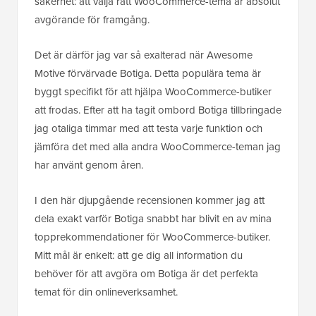
säkerhet: att välja rätt WooCommerce-tema är absolut
avgörande för framgång.
Det är därför jag var så exalterad när Awesome
Motive förvärvade Botiga. Detta populära tema är
byggt specifikt för att hjälpa WooCommerce-butiker
att frodas. Efter att ha tagit ombord Botiga tillbringade
jag otaliga timmar med att testa varje funktion och
jämföra det med alla andra WooCommerce-teman jag
har använt genom åren.
I den här djupgående recensionen kommer jag att
dela exakt varför Botiga snabbt har blivit en av mina
topprekommendationer för WooCommerce-butiker.
Mitt mål är enkelt: att ge dig all information du
behöver för att avgöra om Botiga är det perfekta
temat för din onlineverksamhet.