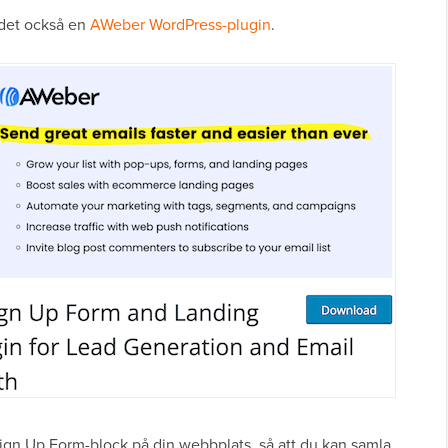
 det också en
AWeber WordPress-plugin
.
 Sign Up Form-block på din webbplats, så att du kan samla