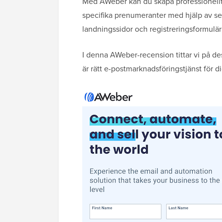
Med AWeber kan du skapa professionellt
specifika prenumeranter med hjälp av s
landningssidor och registreringsformulär 
I denna AWeber-recension tittar vi på des
är rätt e-postmarknadsföringstjänst för di