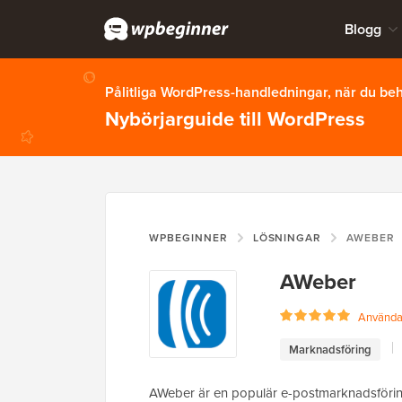
Blogg
Pålitliga WordPress-handledningar, när du b
Nybörjarguide till WordPress
WPBEGINNER
LÖSNINGAR
AWEBER
AWeber
Användar
Marknadsföring
AWeber är en populär e-postmarknadsförin