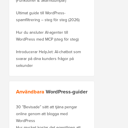
(Funktioner & Skärmdumpar)
Ultimat guide till WordPress-
spamfiltrering – steg för steg (2026)
Hur du ansluter AI-agenter till
WordPress med MCP (steg för steg)
Introducerar HelpJet: AI-chatbot som
svarar på dina kunders frågor på
sekunder
Användbara
WordPress-guider
30 ”Bevisade” sätt att tjäna pengar
online genom att blogga med
WordPress
Hur mycket kostar det egentligen att