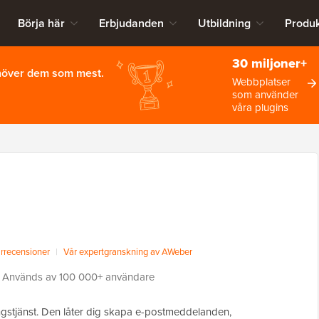
Börja här
Erbjudanden
Utbildning
Produk
30 miljoner+
ehöver dem som mest.
Webbplatser
som använder
våra plugins
recensioner
|
Vår expertgranskning av AWeber
Används av 100 000+ användare
gstjänst. Den låter dig skapa e-postmeddelanden,