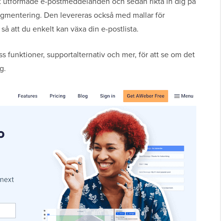
 utformade e-postmeddelanden och sedan rikta in dig på
egmentering. Den levereras också med mallar för
så att du enkelt kan växa din e-postlista.
s funktioner, supportalternativ och mer, för att se om det
g.