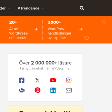
ter
#Trendande
20+
3000+
År av
WordPress-
WordPress-
handledningar
erfarenhet
av experter
Primär
Över
2 000 000+
läsare
sidofält
Få nytt innehåll från WPBeginner