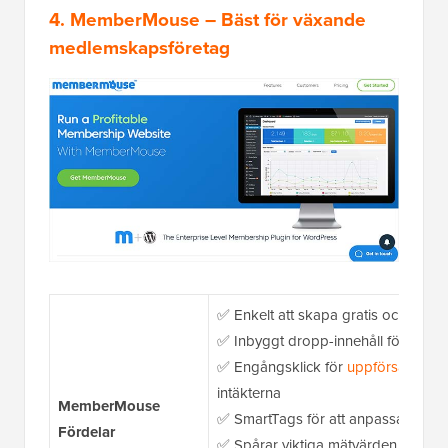
4. MemberMouse
– Bäst för växande
medlemskapsföretag
✅ Enkelt att skapa gratis och bet
✅ Inbyggt dropp-innehåll för att slä
✅ Engångsklick för
uppförsäljning 
intäkterna
MemberMouse
✅ SmartTags för att anpassa innehå
Fördelar
✅ Spårar viktiga mätvärden som kund