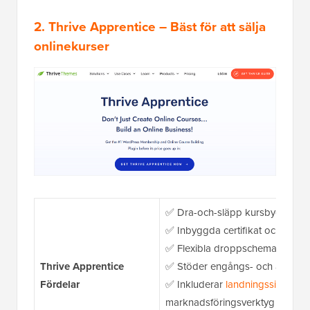
2. Thrive Apprentice
– Bäst för att sälja
onlinekurser
✅ Dra-och-släpp kursbyggare m
✅ Inbyggda certifikat och spårn
✅ Flexibla droppscheman för att 
Thrive Apprentice
✅ Stöder engångs- och återko
Fördelar
✅ Inkluderar
landningssidor
, k
marknadsföringsverktyg