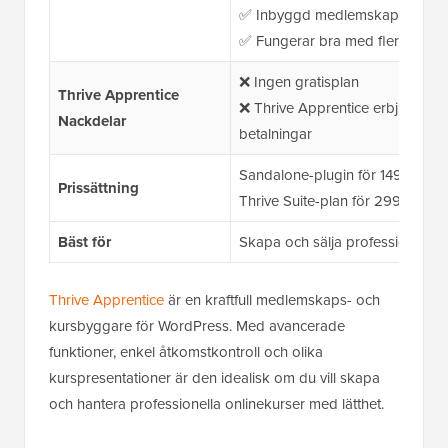
✅ Inbyggd medlemskapsinstrume
✅ Fungerar bra med flerspråki
❌
Ingen gratisplan
Thrive Apprentice
❌
Thrive Apprentice erbjuder en
Nackdelar
betalningar
Sandalone-plugin för 149 USD/å
Prissättning
Thrive Suite-plan för 299 USD/å
Bäst för
Skapa och sälja professionella 
Thrive Apprentice
är en kraftfull medlemskaps- och
kursbyggare för WordPress. Med avancerade
funktioner, enkel åtkomstkontroll och olika
kurspresentationer är den idealisk om du vill skapa
och hantera professionella onlinekurser med lätthet.