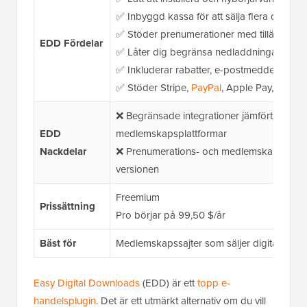
✅ Inbyggd kassa för att sälja flera digitala
✅ Stöder prenumerationer med tillägget R
EDD
Fördelar
✅ Låter dig begränsa nedladdningar base
✅ Inkluderar rabatter, e-postmeddelanden 
✅ Stöder Stripe,
PayPal
, Apple Pay, Googl
❌ Begränsade integrationer jämfört med fu
EDD
medlemskapsplattformar
Nackdelar
❌ Prenumerations- och medlemskapsfunkti
versionen
Freemium
Prissättning
Pro börjar på 99,50 $/år
Bäst för
Medlemskapssajter som säljer digitala pro
Easy Digital Downloads
(EDD) är ett
topp e-
handelsplugin
. Det är ett utmärkt alternativ om du vill