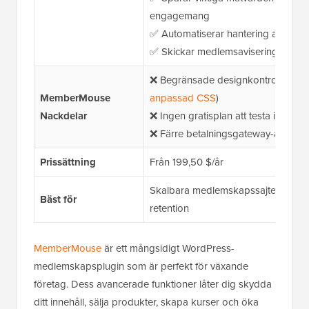
engagemang
✅ Automatiserar hantering av förfal
✅ Skickar medlemsaviseringar base
❌ Begränsade designkontroller (styli
MemberMouse
anpassad CSS
)
Nackdelar
❌ Ingen gratisplan att testa innan k
❌ Färre betalningsgateway-alternati
Prissättning
Från 199,50 $/år
Skalbara medlemskapssajter fokuse
Bäst för
retention
MemberMouse
är ett mångsidigt WordPress-
medlemskapsplugin som är perfekt för växande
företag. Dess avancerade funktioner låter dig skydda
ditt innehåll, sälja produkter, skapa kurser och öka