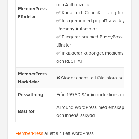
och Authorize.net
MemberPress
✅ Kurser och CoachKit-tillägg för att dr
Fördelar
✅ Integrerar med populära verktyg som
Uncanny Automator
✅ Fungerar bra med BuddyBoss,
podcas
tjänster
✅ Inkluderar kuponger, medlemsinstrumen
och REST API
MemberPress
❌ Stöder endast ett fåtal stora betalnin
Nackdelar
Prissättning
Från 199,50 $/år (introduktionspris)
Allround WordPress-medlemskapssidor m
Bäst för
och innehållsskydd
MemberPress
är ett allt-i-ett WordPress-