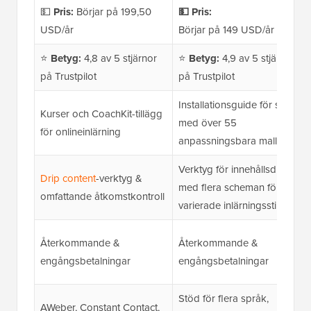
💵
Pris:
Börjar på 199,50
💵
Pris:
USD/år
Börjar på 149 USD/år
⭐
Betyg:
4,8 av 5 stjärnor
⭐
Betyg:
4,9 av 5 stjärnor
på Trustpilot
på Trustpilot
Installationsguide för skolor
Kurser och CoachKit-tillägg
med över 55
för onlineinlärning
anpassningsbara mallar
Verktyg för innehållsdropp
Drip content
-verktyg &
med flera scheman för
omfattande åtkomstkontroll
varierade inlärningsstilar
Återkommande &
Återkommande &
engångsbetalningar
engångsbetalningar
Stöd för flera språk,
AWeber, Constant Contact,