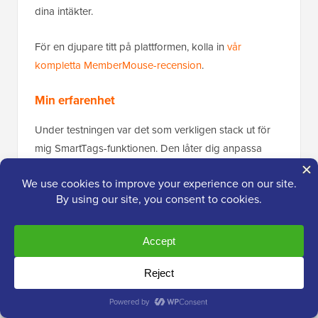
dina intäkter.
För en djupare titt på plattformen, kolla in
vår
kompletta MemberMouse-recension
.
Min erfarenhet
Under testningen var det som verkligen stack ut för
mig SmartTags-funktionen. Den låter dig anpassa
innehåll för varje medlem utan att behöva skriva en
enda kodrad.
Denna nivå av personalisering är imponerande
eftersom den låter dig skydda och visa innehåll precis
som du vill ha det.
Utöver det gör verktyget det enkelt att ställa in både
gratis och betalda medlemskapsalternativ. Det