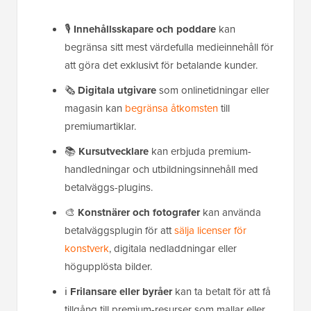
🎙️
Innehållsskapare och poddare
kan
begränsa sitt mest värdefulla medieinnehåll för
att göra det exklusivt för betalande kunder.
🗞️
Digitala utgivare
som onlinetidningar eller
magasin kan
begränsa åtkomsten
till
premiumartiklar.
📚
Kursutvecklare
kan erbjuda premium-
handledningar och utbildningsinnehåll med
betalväggs-plugins.
🎨
Konstnärer och fotografer
kan använda
betalväggsplugin för att
sälja licenser för
konstverk
, digitala nedladdningar eller
högupplösta bilder.
ℹ️
Frilansare eller byråer
kan ta betalt för att få
tillgång till premium-resurser som mallar eller