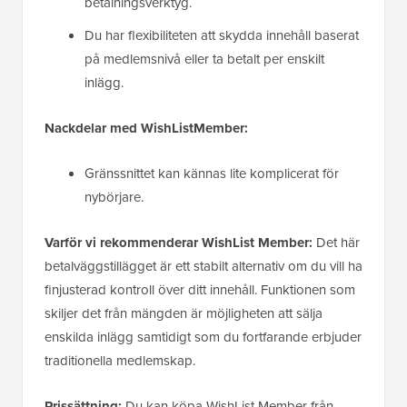
betalningsverktyg.
Du har flexibiliteten att skydda innehåll baserat
på medlemsnivå eller ta betalt per enskilt
inlägg.
Nackdelar med WishListMember:
Gränssnittet kan kännas lite komplicerat för
nybörjare.
Varför vi rekommenderar WishList Member:
Det här
betalväggstillägget är ett stabilt alternativ om du vill ha
finjusterad kontroll över ditt innehåll. Funktionen som
skiljer det från mängden är möjligheten att sälja
enskilda inlägg samtidigt som du fortfarande erbjuder
traditionella medlemskap.
Prissättning:
Du kan köpa WishList Member från