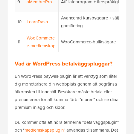
9
aMemberPro
Affiliateprogram + flerspråkigt stöd
Avancerad kursbyggare + sälja kurser
10
LearnDash
gamifiering
WooCommerc
11
WooCommerce-butiksägare
e-medlemskap
Vad är WordPress betalväggspluggar?
En WordPress paywall-plugin är ett verktyg som låter
dig monetärisera din webbplats genom att begränsa
åtkomsten till innehåll. Besökare måste betala eller
prenumerera för att komma förbi "muren" och se dina
premium-inlägg och sidor.
Du kommer ofta att höra termerna "betalväggsplugin"
och "
medlemskapsplugin
" användas tillsammans. Det