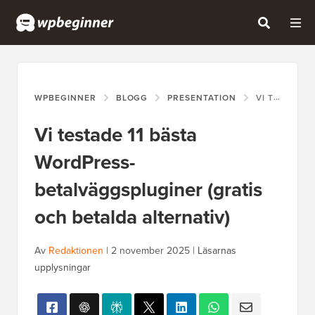
WPBEGINNER
BLOGG
PRESENTATION
VI TESTADE 11 BÄSTA WORDPRESS-BETALVÄGGSPLUGINER (GRATIS OCH BETALDA ALTERNATIV)
Vi testade 11 bästa
WordPress-
betalväggspluginer (gratis
och betalda alternativ)
Av
Redaktionen
|
2 november 2025
|
Läsarnas
upplysningar