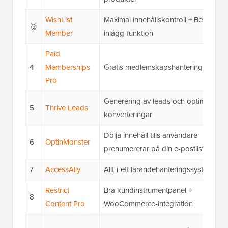
WishList
Maximal innehållskontroll + Betala-per
🥉
Member
inlägg-funktion
Paid
4
Memberships
Gratis medlemskapshantering
Pro
Generering av leads och optimering 
5
Thrive Leads
konverteringar
Dölja innehåll tills användare
6
OptinMonster
prenumererar på din e-postlista
7
AccessAlly
Allt-i-ett lärandehanteringssystem
Restrict
Bra kundinstrumentpanel +
8
Content Pro
WooCommerce-integration