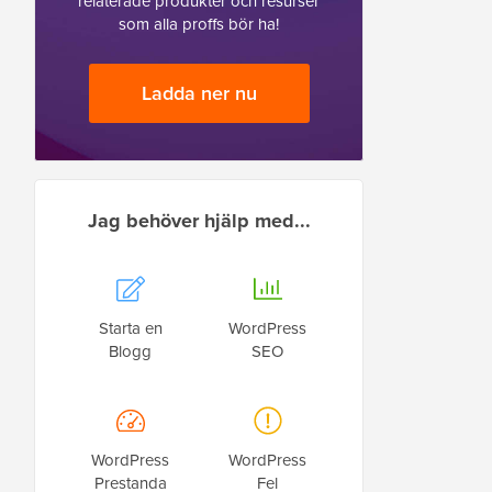
relaterade produkter och resurser
som alla proffs bör ha!
Ladda ner nu
Jag behöver hjälp med...
Starta en
WordPress
Blogg
SEO
WordPress
WordPress
Prestanda
Fel