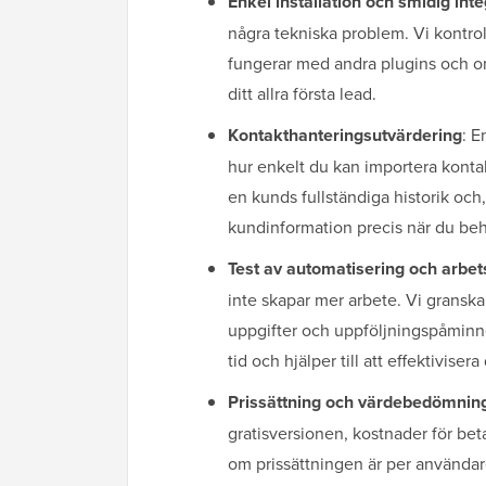
Enkel installation och smidig inte
några tekniska problem. Vi kontrol
fungerar med andra plugins och om
ditt allra första lead.
Kontakt­hanterings­utvärdering
: E
hur enkelt du kan importera kontak
en kunds fullständiga historik och, v
kundinformation precis när du be
Test av automatisering och arbet
inte skapar mer arbete. Vi gransk
uppgifter och uppföljningspåminnel
tid och hjälper till att effektiviser
Prissättning och värdebedömnin
gratisversionen, kostnader för beta
om prissättningen är per användare