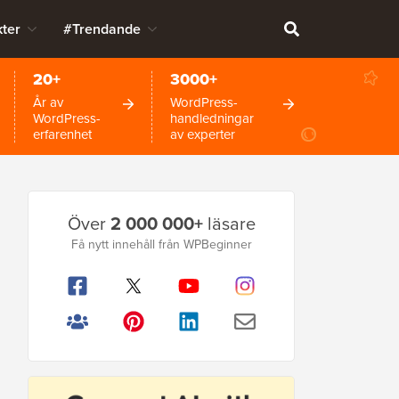
ter
#Trendande
20+
3000+
År av
WordPress-
WordPress-
handledningar
erfarenhet
av experter
Primär
Över
2 000 000+
läsare
sidofält
Få nytt innehåll från WPBeginner