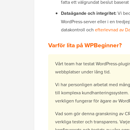
fatta ett välgrundat beslut baserat
Dataägande och integritet:
Vi bed
WordPress-server eller i en tredje
datakontroll och
efterlevnad av D
Varför lita på WPBeginner?
Vårt team har testat WordPress-plugin
webbplatser under lång tid.
Vi har personligen arbetat med mång
till komplexa kundhanteringssystem. 
verkligen fungerar för ägare av Word
Vad som gör denna granskning av CR
verkliga tester och transparens. Varj
konfigurerats och testats av våra e