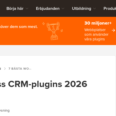
Börja här
Erbjudanden
Utbildning
Produk
30 miljoner+
ehöver dem som mest.
Webbplatser
som använder
våra plugins
N
7 BÄSTA WORDPRESS CRM-PLUGINS 2026 (JÄMFÖRDA)
ss CRM-plugins 2026
ysning