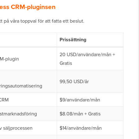
ress CRM-pluginsen
på våra toppval för att fatta ett beslut.
Prissättning
20 USD/användare/mån +
RM-plugin
Gratis
99,50 USD/år
ringsautomatisering
t CRM
$9/användare/mån
stmarknadsföring
$8.08/mån + Gratis
v säljprocessen
$14/användare/mån