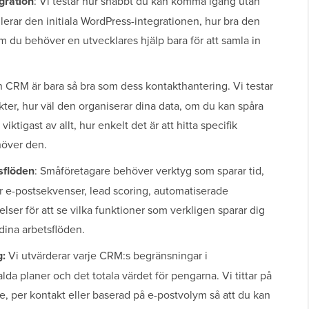
gration
: Vi testar hur snabbt du kan komma igång utan
lerar den initiala WordPress-integrationen, hur bra den
 du behöver en utvecklares hjälp bara för att samla in
n CRM är bara så bra som dess kontakt­hantering. Vi testar
ter, hur väl den organiserar dina data, om du kan spåra
iktigast av allt, hur enkelt det är att hitta specifik
höver den.
sflöden
: Småföretagare behöver verktyg som sparar tid,
ar e-postsekvenser, lead scoring, automatiserade
ser för att se vilka funktioner som verkligen sparar dig
a dina arbetsflöden.
g:
Vi utvärderar varje CRM:s begränsningar i
lda planer och det totala värdet för pengarna. Vi tittar på
, per kontakt eller baserad på e-postvolym så att du kan