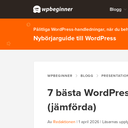
Blogg
Pålitliga WordPress-handledningar, när du b
Nybörjarguide till WordPress
WPBEGINNER
BLOGG
PRESENTATIO
7 bästa WordPre
(jämförda)
Av
Redaktionen
|
1 april 2026
|
Läsarnas uppl