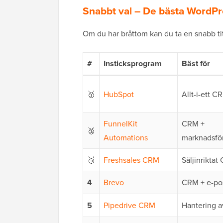
Snabbt val – De bästa WordP
Om du har bråttom kan du ta en snabb titt 
#
Insticksprogram
Bäst för
🥇
HubSpot
Allt-i-ett C
FunnelKit
CRM +
🥈
Automations
marknadsfö
🥉
Freshsales CRM
Säljinrikta
4
Brevo
CRM + e-po
5
Pipedrive CRM
Hantering a