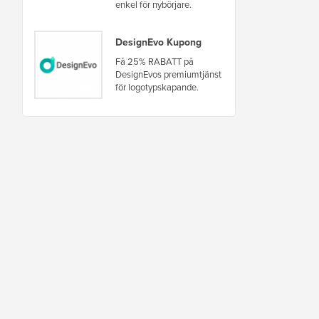
enkel för nybörjare.
DesignEvo Kupong
Få 25% RABATT på
DesignEvos premiumtjänst
för logotypskapande.