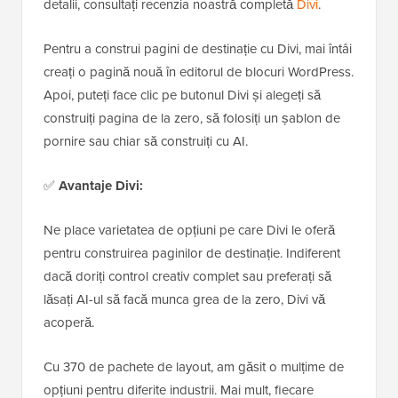
detalii, consultați recenzia noastră completă
Divi
.
Pentru a construi pagini de destinație cu Divi, mai întâi
creați o pagină nouă în editorul de blocuri WordPress.
Apoi, puteți face clic pe butonul Divi și alegeți să
construiți pagina de la zero, să folosiți un șablon de
pornire sau chiar să construiți cu AI.
✅
Avantaje Divi:
Ne place varietatea de opțiuni pe care Divi le oferă
pentru construirea paginilor de destinație. Indiferent
dacă doriți control creativ complet sau preferați să
lăsați AI-ul să facă munca grea de la zero, Divi vă
acoperă.
Cu 370 de pachete de layout, am găsit o mulțime de
opțiuni pentru diferite industrii. Mai mult, fiecare