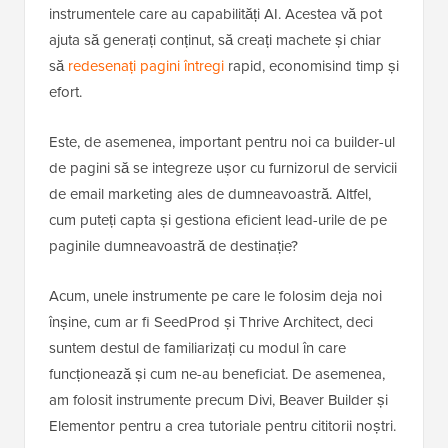
instrumentele care au capabilități AI. Acestea vă pot
ajuta să generați conținut, să creați machete și chiar
să
redesenați pagini întregi
rapid, economisind timp și
efort.
Este, de asemenea, important pentru noi ca builder-ul
de pagini să se integreze ușor cu furnizorul de servicii
de email marketing ales de dumneavoastră. Altfel,
cum puteți capta și gestiona eficient lead-urile de pe
paginile dumneavoastră de destinație?
Acum, unele instrumente pe care le folosim deja noi
înșine, cum ar fi SeedProd și Thrive Architect, deci
suntem destul de familiarizați cu modul în care
funcționează și cum ne-au beneficiat. De asemenea,
am folosit instrumente precum Divi, Beaver Builder și
Elementor pentru a crea tutoriale pentru cititorii noștri.