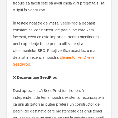
trebuie să faceți este să aveți cheia API pregătită și să
o lipiți în SeedProd.
În testele noastre de viteză, SeedProd a depășit
constant alți constructori de pagini pe care i-am
încercat, ceea ce este important pentru menținerea
unei experiențe bune pentru utilizator și a
clasamentelor SEO. Puteți verifica acest lucru mai
detaliat în recenzia noastră
Elementor vs. Divi vs.
SeedProd
.
❌
Dezavantaje SeedProd:
Deși apreciem că SeedProd funcționează
independent de tema noastră existentă, recunoaștem
că unii utilizatori ar putea prefera un constructor de
pagini de destinație care moștenește designul temei
lor. Acesta este un aspect de luat în considerare dacă