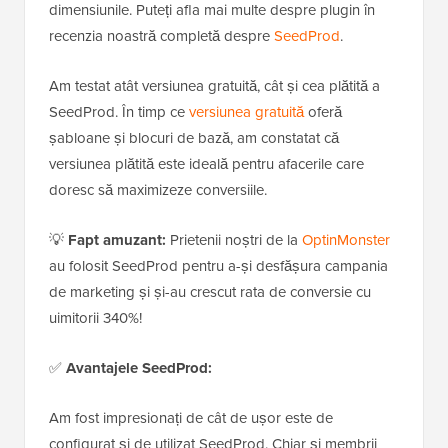
dimensiunile. Puteți afla mai multe despre plugin în
recenzia noastră completă despre
SeedProd
.
Am testat atât versiunea gratuită, cât și cea plătită a
SeedProd. În timp ce
versiunea gratuită
oferă
șabloane și blocuri de bază, am constatat că
versiunea plătită este ideală pentru afacerile care
doresc să maximizeze conversiile.
💡
Fapt amuzant:
Prietenii noștri de la
OptinMonster
au folosit SeedProd pentru a-și desfășura campania
de marketing și și-au crescut rata de conversie cu
uimitorii 340%!
✅
Avantajele SeedProd:
Am fost impresionați de cât de ușor este de
configurat și de utilizat SeedProd. Chiar și membrii