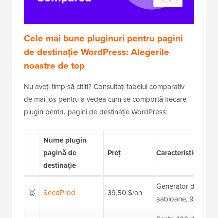
Cele mai bune pluginuri pentru pagini
de destinație WordPress: Alegerile
noastre de top
Nu aveți timp să citiți? Consultați tabelul comparativ
de mai jos pentru a vedea cum se comportă fiecare
plugin pentru pagini de destinație WordPress:
Nume plugin
pagină de
Preț
Caracteristici cheie
destinație
Generator de pagini
🥇
SeedProd
39,50 $/an
șabloane, 90+ blocu