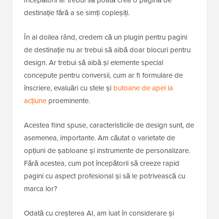
Începătorii ar trebui să poată crea o pagină de
destinație fără a se simți copleșiți.
În al doilea rând, credem că un plugin pentru pagini
de destinație nu ar trebui să aibă doar blocuri pentru
design. Ar trebui să aibă și elemente special
concepute pentru conversii, cum ar fi formulare de
înscriere, evaluări cu stele și
butoane de apel la
acțiune
proeminente.
Acestea fiind spuse, caracteristicile de design sunt, de
asemenea, importante. Am căutat o varietate de
opțiuni de șabloane și instrumente de personalizare.
Fără acestea, cum pot începătorii să creeze rapid
pagini cu aspect profesional și să le potrivească cu
marca lor?
Odată cu creșterea AI, am luat în considerare și