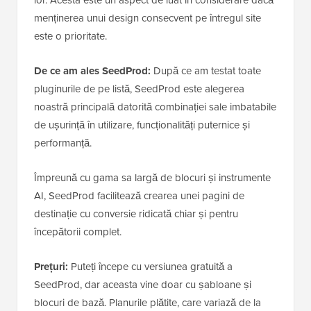
menținerea unui design consecvent pe întregul site
este o prioritate.
De ce am ales SeedProd:
După ce am testat toate
pluginurile de pe listă, SeedProd este alegerea
noastră principală datorită combinației sale imbatabile
de ușurință în utilizare, funcționalități puternice și
performanță.
Împreună cu gama sa largă de blocuri și instrumente
AI, SeedProd facilitează crearea unei pagini de
destinație cu conversie ridicată chiar și pentru
începătorii complet.
Prețuri:
Puteți începe cu versiunea gratuită a
SeedProd, dar aceasta vine doar cu șabloane și
blocuri de bază. Planurile plătite, care variază de la