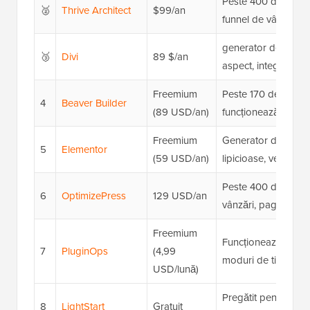
Peste 400 de șabloa
🥈
Thrive Architect
$99/an
funnel de vânzări
generator de secțiu
🥉
Divi
89 $/an
aspect, integrări p
Freemium
Peste 170 de șabl
4
Beaver Builder
(89 USD/an)
funcționează cu tem
Freemium
Generator de layout
5
Elementor
(59 USD/an)
lipicioase, versiune 
Peste 400 de șabloa
6
OptimizePress
129 USD/an
vânzări, pagini de d
Freemium
Funcționează cu tema
7
PluginOps
(4,99
moduri de tip "în cu
USD/lună)
Pregătit pentru GDP
8
LightStart
Gratuit