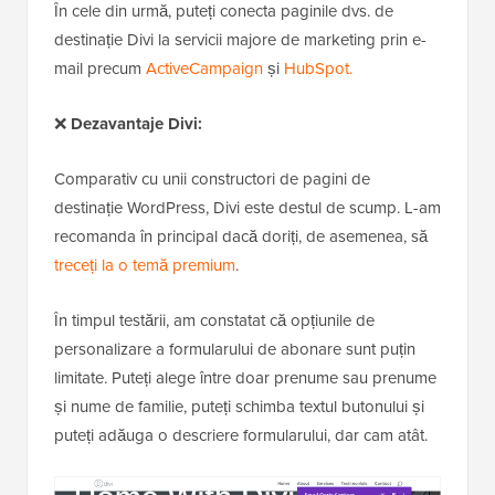
În cele din urmă, puteți conecta paginile dvs. de
destinație Divi la servicii majore de marketing prin e-
mail precum
ActiveCampaign
și
HubSpot.
❌
Dezavantaje Divi:
Comparativ cu unii constructori de pagini de
destinație WordPress, Divi este destul de scump. L-am
recomanda în principal dacă doriți, de asemenea, să
treceți la o temă premium
.
În timpul testării, am constatat că opțiunile de
personalizare a formularului de abonare sunt puțin
limitate. Puteți alege între doar prenume sau prenume
și nume de familie, puteți schimba textul butonului și
puteți adăuga o descriere formularului, dar cam atât.