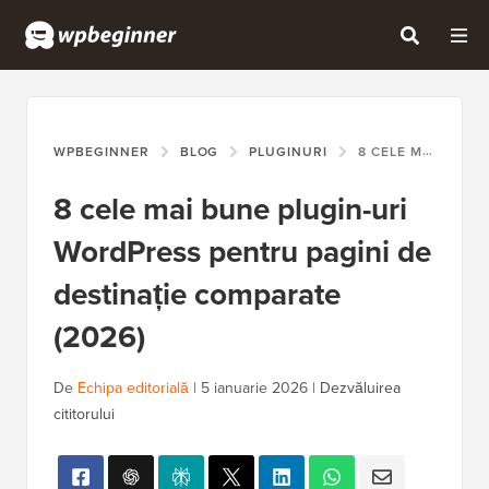
WPBEGINNER
BLOG
PLUGINURI
8 CELE MAI BUNE PLUGIN-URI WORDPRESS PENTRU PAGINI DE DESTINAȚIE COMPARATE (2026)
8 cele mai bune plugin-uri
WordPress pentru pagini de
destinație comparate
(2026)
De
Echipa editorială
|
5 ianuarie 2026
|
Dezvăluirea
cititorului