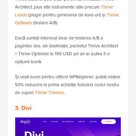
Architect, plus alte instrumente utile precum
Thrive
Leads
(plugin pentru generarea de lead-uri) și
Thrive
Optimize
(testare A/B).
Dacă sunteți interesat doar de testarea A/B a
paginilor dvs. de destinație, pachetul Thrive Architect
+ Thrive Optimize la 199 USD pe an ar putea fi o
opțiune bună.
Și vești bune pentru cititorii WPBeginner: puteți obține
50% reducere la prima achiziție folosind codul nostru
de cupon
Thrive Themes
.
3.
Divi