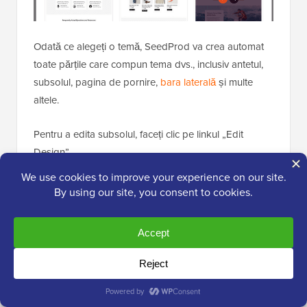
Odată ce alegeți o temă, SeedProd va crea automat
toate părțile care compun tema dvs., inclusiv antetul,
subsolul, pagina de pornire,
bara laterală
și multe
altele.
Pentru a edita subsolul, faceți clic pe linkul „Edit
Design”.
Acum veți fi direcționat către constructorul de teme
drag-and-drop de la SeedProd, unde puteți