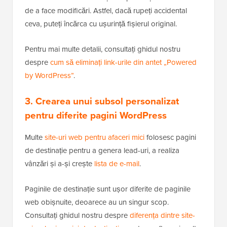
de a face modificări. Astfel, dacă rupeți accidental
ceva, puteți încărca cu ușurință fișierul original.
Pentru mai multe detalii, consultați ghidul nostru
despre
cum să eliminați link-urile din antet „Powered
by WordPress”
.
3. Crearea unui subsol personalizat
pentru diferite pagini WordPress
Multe
site-uri web pentru afaceri mici
folosesc pagini
de destinație pentru a genera lead-uri, a realiza
vânzări și a-și crește
lista de e-mail
.
Paginile de destinație sunt ușor diferite de paginile
web obișnuite, deoarece au un singur scop.
Consultați ghidul nostru despre
diferența dintre site-