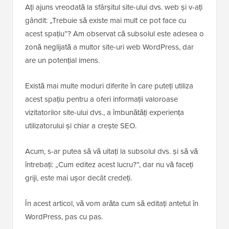
Ați ajuns vreodată la sfârșitul site-ului dvs. web și v-ați
gândit: „Trebuie să existe mai mult ce pot face cu
acest spațiu”? Am observat că subsolul este adesea o
zonă neglijată a multor site-uri web WordPress, dar
are un potențial imens.
Există mai multe moduri diferite în care puteți utiliza
acest spațiu pentru a oferi informații valoroase
vizitatorilor site-ului dvs., a îmbunătăți experiența
utilizatorului și chiar a crește SEO.
Acum, s-ar putea să vă uitați la subsolul dvs. și să vă
întrebați: „Cum editez acest lucru?”, dar nu vă faceți
griji, este mai ușor decât credeți.
În acest articol, vă vom arăta cum să editați antetul în
WordPress, pas cu pas.