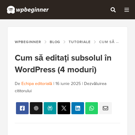
WPBEGINNER
BLOG
TUTORIALE
CUM SĂ EDITAȚI SUBSOLUL ÎN WORDPRESS (4 MODURI)
Cum să editați subsolul în
WordPress (4 moduri)
De
Echipa editorială
|
16 iunie 2025
|
Dezvăluirea
cititorului