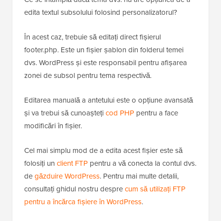
edita textul subsolului folosind personalizatorul?
În acest caz, trebuie să editați direct fișierul
footer.php. Este un fișier șablon din folderul temei
dvs. WordPress și este responsabil pentru afișarea
zonei de subsol pentru tema respectivă.
Editarea manuală a antetului este o opțiune avansată
și va trebui să cunoașteți
cod PHP
pentru a face
modificări în fișier.
Cel mai simplu mod de a edita acest fișier este să
folosiți un
client FTP
pentru a vă conecta la contul dvs.
de
găzduire WordPress
. Pentru mai multe detalii,
consultați ghidul nostru despre
cum să utilizați FTP
pentru a încărca fișiere în WordPress
.