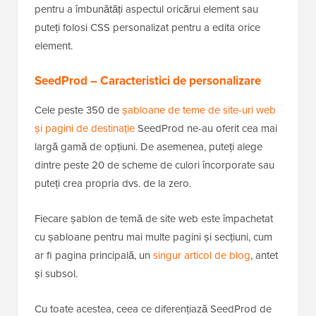
pentru a îmbunătăți aspectul oricărui element sau
puteți folosi CSS personalizat pentru a edita orice
element.
SeedProd – Caracteristici de personalizare
Cele peste 350 de
șabloane de teme de site-uri web
și pagini de destinație
SeedProd ne-au oferit cea mai
largă gamă de opțiuni. De asemenea, puteți alege
dintre peste 20 de scheme de culori încorporate sau
puteți crea propria dvs. de la zero.
Fiecare șablon de temă de site web este împachetat
cu șabloane pentru mai multe pagini și secțiuni, cum
ar fi pagina principală, un
singur articol de blog
, antet
și subsol.
Cu toate acestea, ceea ce diferențiază SeedProd de