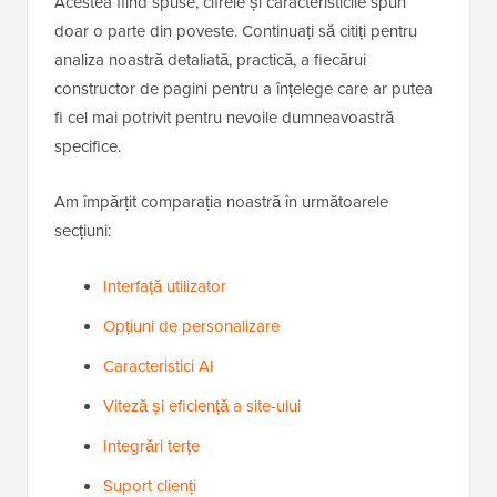
Acestea fiind spuse, cifrele și caracteristicile spun
doar o parte din poveste. Continuați să citiți pentru
analiza noastră detaliată, practică, a fiecărui
constructor de pagini pentru a înțelege care ar putea
fi cel mai potrivit pentru nevoile dumneavoastră
specifice.
Am împărțit comparația noastră în următoarele
secțiuni:
Interfață utilizator
Opțiuni de personalizare
Caracteristici AI
Viteză și eficiență a site-ului
Integrări terțe
Suport clienți