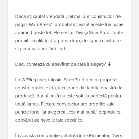
Dacă ați căutat vreodată „cel mai bun constructor de
pagini WordPress”, probabil ați văzut aceste trei nume
apărând peste tot: Elementor, Divi și SeedProd. Toate
promit simplitate drag-and-drop, designuri uimitoare
și personalizare fără cod.
Deci, contează cu adevărat pe care îl alegeți? 🤷
La WPBeginner, folosim SeedProd pentru propriile
noastre proiecte (da, face parte din familia noastră de
produse!), dar știm că nu este soluția perfectă pentru
toată lumea. Fiecare constructor are propriile sale
puncte forte, iar alegerea „cea mai bună” depinde cu
adevărat de nevoile tale specifice.
În această comparație detaliată între Elementor, Divi și