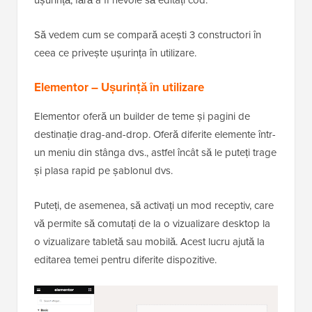
ușurință, fără a fi nevoie să editați cod.
Să vedem cum se compară acești 3 constructori în
ceea ce privește ușurința în utilizare.
Elementor – Ușurință în utilizare
Elementor oferă un builder de teme și pagini de
destinație drag-and-drop. Oferă diferite elemente într-
un meniu din stânga dvs., astfel încât să le puteți trage
și plasa rapid pe șablonul dvs.
Puteți, de asemenea, să activați un mod receptiv, care
vă permite să comutați de la o vizualizare desktop la
o vizualizare tabletă sau mobilă. Acest lucru ajută la
editarea temei pentru diferite dispozitive.