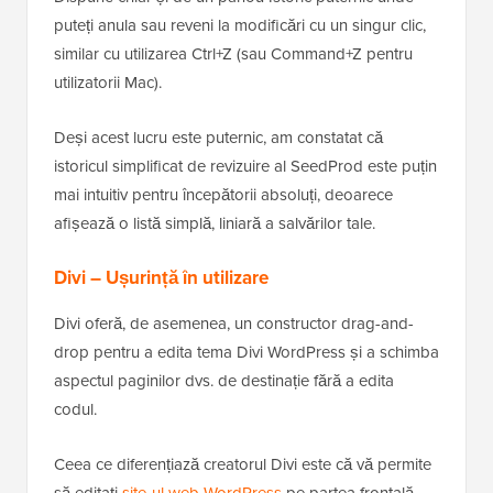
puteți anula sau reveni la modificări cu un singur clic,
similar cu utilizarea Ctrl+Z (sau Command+Z pentru
utilizatorii Mac).
Deși acest lucru este puternic, am constatat că
istoricul simplificat de revizuire al SeedProd este puțin
mai intuitiv pentru începătorii absoluți, deoarece
afișează o listă simplă, liniară a salvărilor tale.
Divi – Ușurință în utilizare
Divi oferă, de asemenea, un constructor drag-and-
drop pentru a edita tema Divi WordPress și a schimba
aspectul paginilor dvs. de destinație fără a edita
codul.
Ceea ce diferențiază creatorul Divi este că vă permite