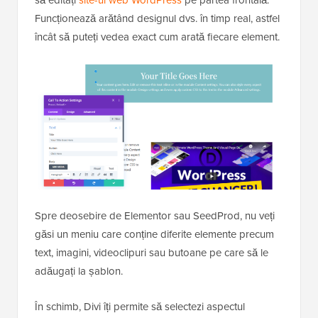
să editați
site-ul web WordPress
pe partea frontală.
Funcționează arătând designul dvs. în timp real, astfel
încât să puteți vedea exact cum arată fiecare element.
Spre deosebire de Elementor sau SeedProd, nu veți
găsi un meniu care conține diferite elemente precum
text, imagini, videoclipuri sau butoane pe care să le
adăugați la șablon.
În schimb, Divi îți permite să selectezi aspectul