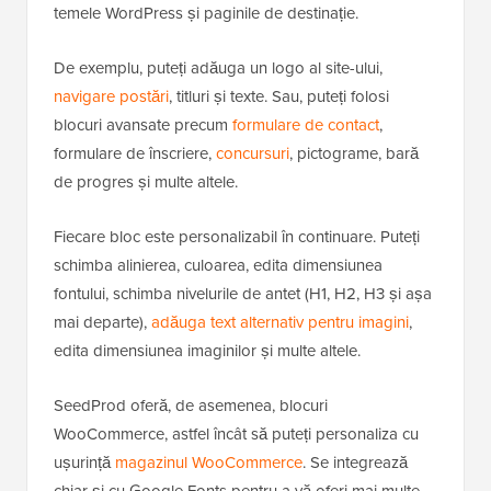
temele WordPress și paginile de destinație.
De exemplu, puteți adăuga un logo al site-ului,
navigare postări
, titluri și texte. Sau, puteți folosi
blocuri avansate precum
formulare de contact
,
formulare de înscriere,
concursuri
, pictograme, bară
de progres și multe altele.
Fiecare bloc este personalizabil în continuare. Puteți
schimba alinierea, culoarea, edita dimensiunea
fontului, schimba nivelurile de antet (H1, H2, H3 și așa
mai departe),
adăuga text alternativ pentru imagini
,
edita dimensiunea imaginilor și multe altele.
SeedProd oferă, de asemenea, blocuri
WooCommerce, astfel încât să puteți personaliza cu
ușurință
magazinul WooCommerce
. Se integrează
chiar și cu Google Fonts pentru a vă oferi mai multe