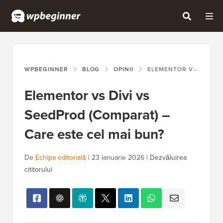
WPBEGINNER
BLOG
OPINII
ELEMENTOR VS DIVI VS SEEDPROD (COMPARAT) – CARE ESTE CEL MAI BUN?
Elementor vs Divi vs
SeedProd (Comparat) –
Care este cel mai bun?
De
Echipa editorială
|
23 ianuarie 2026
|
Dezvăluirea
cititorului