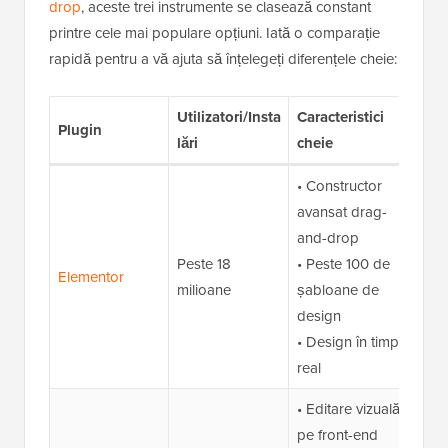
drop
, aceste trei instrumente se clasează constant
printre cele mai populare opțiuni. Iată o comparație
rapidă pentru a vă ajuta să înțelegeți diferențele cheie:
Utilizatori/Insta
Caracteristici
Vers
Plugin
lări
cheie
grat
• Constructor
avansat drag-
and-drop
Peste 18
• Peste 100 de
Elementor
✅
milioane
șabloane de
design
• Design în timp
real
• Editare vizuală
pe front-end