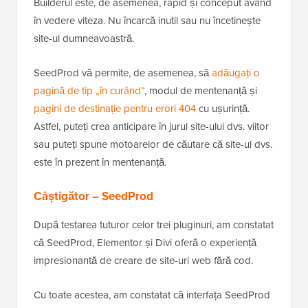
Builderul este, de asemenea, rapid și conceput având
în vedere viteza. Nu încarcă inutil sau nu încetinește
site-ul dumneavoastră.
SeedProd vă permite, de asemenea, să
adăugați o
pagină de tip „în curând”
, modul de mentenanță și
pagini de destinație pentru erori 404
cu ușurință.
Astfel, puteți crea anticipare în jurul site-ului dvs. viitor
sau puteți spune motoarelor de căutare că site-ul dvs.
este în prezent în mentenanță.
Câștigător – SeedProd
După testarea tuturor celor trei pluginuri, am constatat
că SeedProd, Elementor și Divi oferă o experiență
impresionantă de creare de site-uri web fără cod.
Cu toate acestea, am constatat că interfața SeedProd