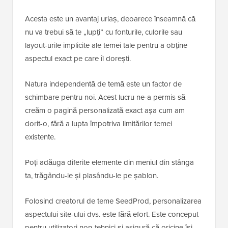
Acesta este un avantaj uriaș, deoarece înseamnă că
nu va trebui să te „lupți” cu fonturile, culorile sau
layout-urile implicite ale temei tale pentru a obține
aspectul exact pe care îl dorești.
Natura independentă de temă este un factor de
schimbare pentru noi. Acest lucru ne-a permis să
creăm o pagină personalizată exact așa cum am
dorit-o, fără a lupta împotriva limitărilor temei
existente.
Poți adăuga diferite elemente din meniul din stânga
ta, trăgându-le și plasându-le pe șablon.
Folosind creatorul de teme SeedProd, personalizarea
aspectului site-ului dvs. este fără efort. Este conceput
pentru utilizatori non-tehnici și asigură că oricine își