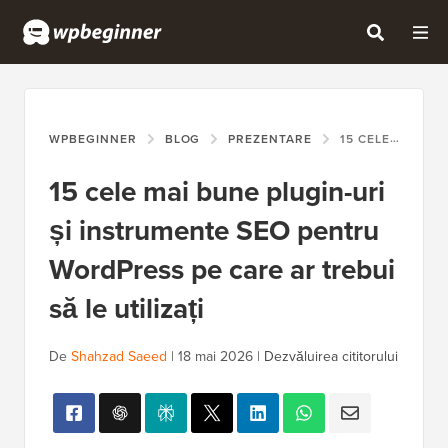
WPBEGINNER
BLOG
PREZENTARE
15 CELE MAI BUNE PLUGIN-URI ȘI INSTRUMENTE SEO PENTRU WORDPRESS PE CARE AR TREBUI SĂ LE UTILIZAȚI
15 cele mai bune plugin-uri
și instrumente SEO pentru
WordPress pe care ar trebui
să le utilizați
De
Shahzad Saeed
|
18 mai 2026
|
Dezvăluirea cititorului