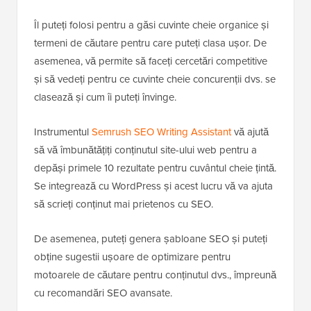
Îl puteți folosi pentru a găsi cuvinte cheie organice și
termeni de căutare pentru care puteți clasa ușor. De
asemenea, vă permite să faceți cercetări competitive
și să vedeți pentru ce cuvinte cheie concurenții dvs. se
clasează și cum îi puteți învinge.
Instrumentul
Semrush SEO Writing Assistant
vă ajută
să vă îmbunătățiți conținutul site-ului web pentru a
depăși primele 10 rezultate pentru cuvântul cheie țintă.
Se integrează cu WordPress și acest lucru vă va ajuta
să scrieți conținut mai prietenos cu SEO.
De asemenea, puteți genera șabloane SEO și puteți
obține sugestii ușoare de optimizare pentru
motoarele de căutare pentru conținutul dvs., împreună
cu recomandări SEO avansate.