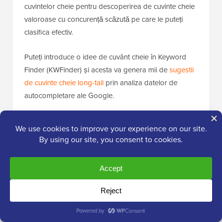
cuvintelor cheie pentru descoperirea de cuvinte cheie
valoroase cu concurență scăzută pe care le puteți
clasifica efectiv.
Puteți introduce o idee de cuvânt cheie în Keyword
Finder (KWFinder) și acesta va genera mii de
sugestii
de cuvinte cheie long-tail
prin analiza datelor de
autocompletare ale Google.
Puteți vedea detalii importante precum volumul de
căutare, dificultatea căutării și punctele slabe din
SERP-uri. Aceste puncte slabe identifică site-uri web
cu autoritate de domeniu scăzută care se clasează
pentru cuvântul cheie, ceea ce vă face mai ușor să le
depășiți.