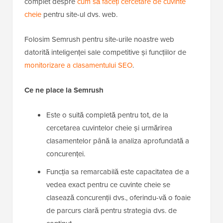
complet despre
cum să faceți cercetare de cuvinte
cheie
pentru site-ul dvs. web.
Folosim Semrush pentru site-urile noastre web
datorită inteligenței sale competitive și funcțiilor de
monitorizare a clasamentului SEO
.
Ce ne place la Semrush
Este o suită completă pentru tot, de la
cercetarea cuvintelor cheie și urmărirea
clasamentelor până la analiza aprofundată a
concurenței.
Funcția sa remarcabilă este capacitatea de a
vedea exact pentru ce cuvinte cheie se
clasează concurenții dvs., oferindu-vă o foaie
de parcurs clară pentru strategia dvs. de