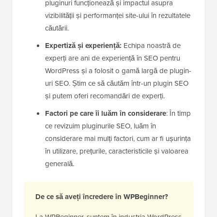
pluginuri funcționează și impactul asupra
vizibilității și performanței site-ului în rezultatele
căutării.
Expertiză și experiență:
Echipa noastră de
experți are ani de experiență în SEO pentru
WordPress și a folosit o gamă largă de plugin-
uri SEO. Știm ce să căutăm într-un plugin SEO
și putem oferi recomandări de experți.
Factori pe care îi luăm în considerare
: În timp
ce revizuim pluginurile SEO, luăm în
considerare mai mulți factori, cum ar fi ușurința
în utilizare, prețurile, caracteristicile și valoarea
generală.
De ce să aveți încredere în WPBeginner?
La WPBeginner, suntem în industria WordPress