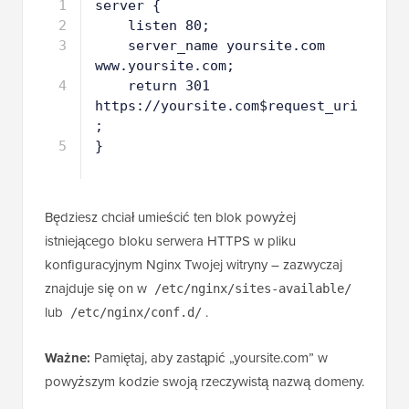
1
server {
2
listen 80;
3
server_name yoursite.com 
www.yoursite.com;
4
return 301 
https://yoursite.com$request_uri
;
5
}
Będziesz chciał umieścić ten blok powyżej
istniejącego bloku serwera HTTPS w pliku
konfiguracyjnym Nginx Twojej witryny – zazwyczaj
znajduje się on w
/etc/nginx/sites-available/
lub
.
/etc/nginx/conf.d/
Ważne:
Pamiętaj, aby zastąpić „yoursite.com” w
powyższym kodzie swoją rzeczywistą nazwą domeny.