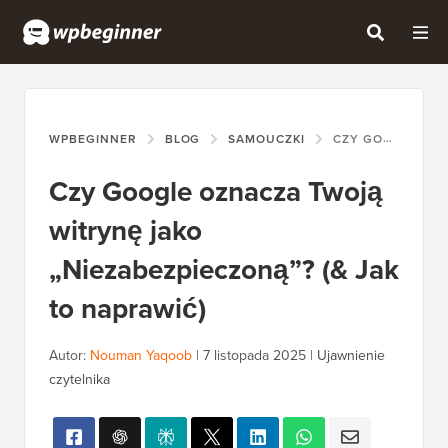
WPBEGINNER
BLOG
SAMOUCZKI
CZY GOOGLE OZNACZA TWOJĄ WITRYNĘ JAKO „NIEZABEZPIECZONĄ”? (& JAK TO NAPRAWIĆ)
Czy Google oznacza Twoją
witrynę jako
„Niezabezpieczoną”? (& Jak
to naprawić)
Autor:
Nouman Yaqoob
|
7 listopada 2025
|
Ujawnienie
czytelnika