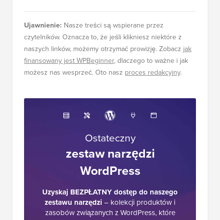
Ujawnienie:
Nasze treści są wspierane przez
czytelników. Oznacza to, że jeśli klikniesz niektóre z
naszych linków, możemy otrzymać prowizję. Zobacz
jak
finansowany jest WPBeginner
, dlaczego to ważne i jak
możesz nas wesprzeć. Oto nasz
proces redakcyjny
.
Ostateczny
zestaw narzędzi
WordPress
Uzyskaj BEZPŁATNY dostęp do naszego
zestawu narzędzi
– kolekcji produktów i
zasobów związanych z WordPress, które