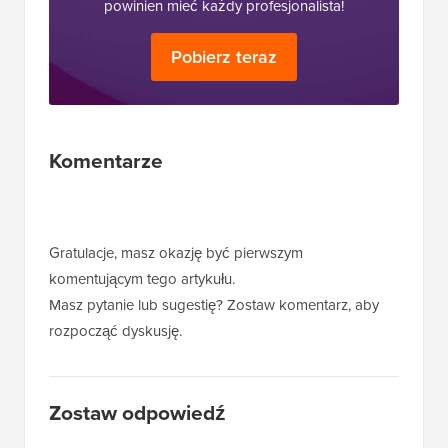
powinien mieć każdy profesjonalista!
Pobierz teraz
Interakcje
Komentarze
czytelników
Gratulacje, masz okazję być pierwszym
komentującym tego artykułu.
Masz pytanie lub sugestię? Zostaw komentarz, aby
rozpocząć dyskusję.
Zostaw odpowiedź