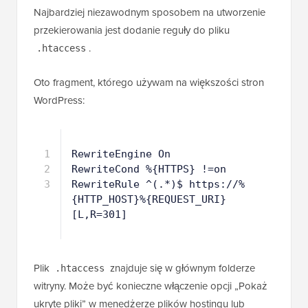
Najbardziej niezawodnym sposobem na utworzenie
przekierowania jest dodanie reguły do pliku
.
.htaccess
Oto fragment, którego używam na większości stron
WordPress:
1
RewriteEngine On
2
RewriteCond %{HTTPS} !=on
3
RewriteRule ^(.*)$ https://%
{HTTP_HOST}%{REQUEST_URI} 
[L,R=301]
Plik
znajduje się w głównym folderze
.htaccess
witryny. Może być konieczne włączenie opcji „Pokaż
ukryte pliki” w menedżerze plików hostingu lub