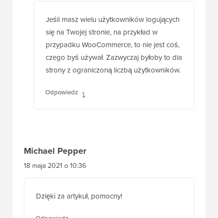
logowanie można wykonać ze strony moje
konto.
Odpowiedz
Wsparcie WPBeginner
ADMINISTRATOR
25 lis 2022, 09:52
Jeśli masz wielu użytkowników logujących
się na Twojej stronie, na przykład w
przypadku WooCommerce, to nie jest coś,
czego byś używał. Zazwyczaj byłoby to dla
strony z ograniczoną liczbą użytkowników.
Odpowiedz