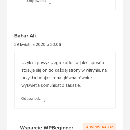
Wsparcie WPBeginner
ADMINISTRATOR
16 wrz 2020 o 13:52
Możesz chcieć upewnić się, że ustawiłeś
prawidłowy adres IP, a jeśli używasz VPN
lub czegoś podobnego, może to być
przyczyną problemu.
Odpowiedz
Bahar Ali
29 kwietnia 2020 o 20:06
Użyłem powyższego kodu i w jakiś sposób