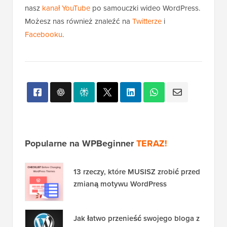
Mamy nadzieję, że ten artykuł pomógł Ci dowiedzieć
się, jak ograniczyć dostęp do pliku wp-login.php
według adresu IP. Możesz również zapoznać się z
naszym
kompletnym przewodnikiem po
bezpieczeństwie WordPress
lub zapoznać się z
dodatkowymi wskazówkami dotyczącymi
ochrony
obszaru administracyjnego WordPress
.
Jeśli podobał Ci się ten artykuł, zasubskrybuj
nasz
kanał YouTube
po samouczki wideo WordPress.
Możesz nas również znaleźć na
Twitterze
i
Facebooku
.