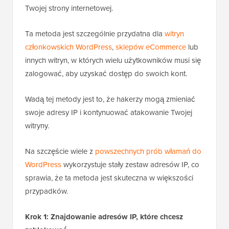
przed dostępem do Twojej strony
internetowej
Ta metoda jest całkowitym przeciwieństwem
pierwszej metody.
Zamiast ograniczać dostęp do strony logowania
WordPress do określonych adresów IP, będziesz
mógł blokować adresy IP używane do atakowania
Twojej strony internetowej.
Ta metoda jest szczególnie przydatna dla
witryn
członkowskich WordPress
,
sklepów eCommerce
lub
innych witryn, w których wielu użytkowników musi się
zalogować, aby uzyskać dostęp do swoich kont.
Wadą tej metody jest to, że hakerzy mogą zmieniać
swoje adresy IP i kontynuować atakowanie Twojej