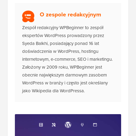
Ujawnienie:
Nasze treści są wspierane przez
czytelników. Oznacza to, że jeśli klikniesz niektóre z
naszych linków, możemy otrzymać prowizję. Zobacz
jak
finansowany jest WPBeginner
, dlaczego to ważne i jak
możesz nas wesprzeć. Oto nasz
proces redakcyjny
.
O zespole redakcyjnym
Zespół redakcyjny WPBeginner to zespół
ekspertów WordPress prowadzony przez
Syeda Balkhi, posiadający ponad 16 lat
doświadczenia w WordPress, hostingu
internetowym, e-commerce, SEO i marketingu.
Założony w 2009 roku, WPBeginner jest