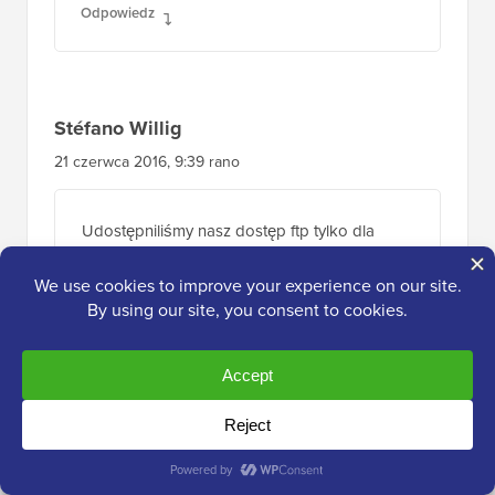
Hmm, wygląda na to, że Twój blog zjadł mój
pierwszy komentarz (był bardzo długi), więc
chyba podsumuję to, co napisałem i powiem,
że bardzo podoba mi się Twój blog. Ja też
jestem początkującym blogerem, ale wciąż
jestem w tym nowy. Czy masz jakieś pomocne
wskazówki dla początkujących pisarzy
blogów? Byłbym naprawdę wdzięczny.
Odpowiedz
Stéfano Willig
21 czerwca 2016, 9:39 rano
Udostępniliśmy nasz dostęp ftp tylko dla