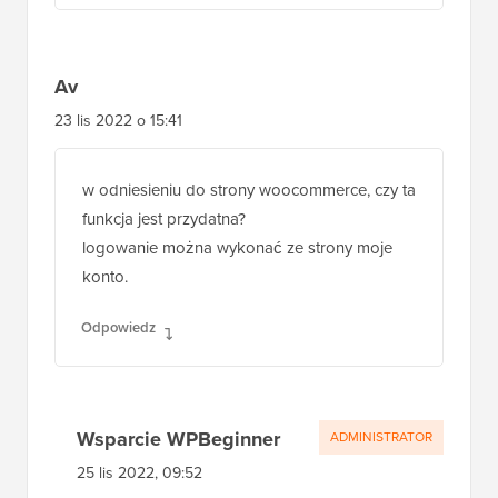
Skopiowałem dyrektywy na stronę
internetową, dostosowałem adresy IP i
umieściłem je w pliku .htaccess. Działa
idealnie dla obu adresów IP, które są teraz
ustawione w .htaccess.
Odpowiedz
Av
23 lis 2022 o 15:41
w odniesieniu do strony woocommerce, czy ta
funkcja jest przydatna?