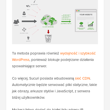
do WordPress jest użycie
Sucuri
. Jest to
najlepsza
zapora sieciowa WordPress
, która zawiera
kompleksowy
plugin bezpieczeństwa WordPress
.
Zapora sieciowa Sucuri automatycznie filtruje
podejrzane adresy IP, uniemożliwiając im dostęp do
ważnych plików rdzenia WordPress, zanim jeszcze
dotrą do Twojej strony internetowej.
Ta metoda poprawia również
wydajność i szybkość