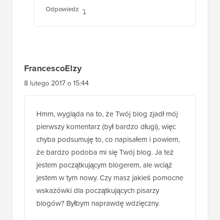
Unni Krishnan
23 lutego 2017 o 6:17 rano
Również takie żądania do wp-login.php są
przekierowywane na stronę główną. Czy to
normalne?
Odpowiedz
FrancescoElzy
8 lutego 2017 o 15:44