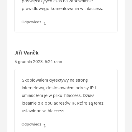
zabezpieczeń zajmuje tylko chwilę. Doceniam,
że jesteś dokładny, nie tylko dodając
poprawne dyrektywy do .htaccess, ale także
ucząc użytkowników od samego początku,
jak prawidłowo komentować ręcznie dodane
wpisy. Pomaga to każdemu, kto przejmuje
stronę, zrozumieć te dyrektywy. Niewiele
poradników jest tak skrupulatnych,
poświęcających czas na zapewnienie
prawidłowego komentowania w .htaccess.
Odpowiedz
Jiří Vaněk
5 grudnia 2023, 5:24 rano