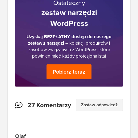
obecnie największym darmowym zasobem
WordPress w branży i często jest określany
jako Wikipedia dla WordPressa.
Ostateczny
zestaw narzędzi
WordPress
Uzyskaj BEZPŁATNY dostęp do naszego
zestawu narzędzi
– kolekcji produktów i
zasobów związanych z WordPress, które
powinien mieć każdy profesjonalista!