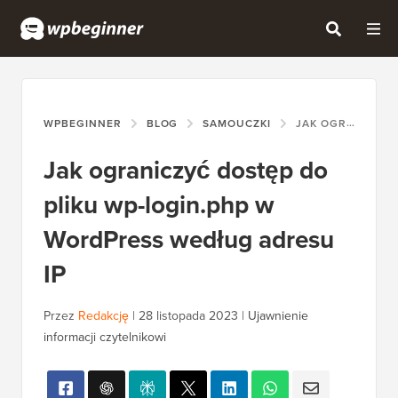
WPBEGINNER
BLOG
SAMOUCZKI
JAK OGRANICZYĆ DOSTĘP DO PLIKU WP-LOGIN.PHP W WORDPRESS WEDŁUG ADRESU IP
Jak ograniczyć dostęp do
pliku wp-login.php w
WordPress według adresu
IP
Przez
Redakcję
|
28 listopada 2023
|
Ujawnienie
informacji czytelnikowi