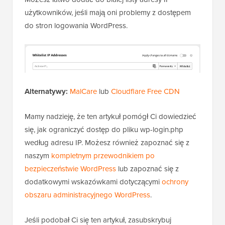
WordPress
, ponieważ blokuje podejrzane działania
spowalniające serwer.
Co więcej, Sucuri posiada wbudowaną
sieć CDN
.
Automatycznie będzie serwować pliki statyczne, takie
jak obrazy, arkusze stylów i JavaScript, z serwera
bliżej użytkowników.
Możesz łatwo dodać do białej listy adresy IP
użytkowników, jeśli mają oni problemy z dostępem
do stron logowania WordPress.
Alternatywy:
MalCare
lub
Cloudflare Free CDN