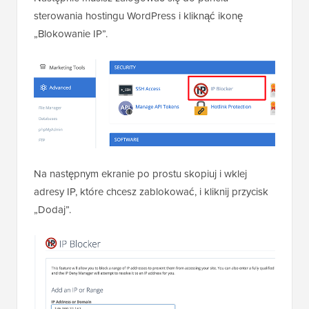
Skopiuj i wklej adresy IP do osobnego pliku
tekstowego na swoim komputerze.
Krok 2. Blokowanie podejrzanych adresów IP
Następnie musisz zalogować się do panelu
sterowania hostingu WordPress i kliknąć ikonę
„Blokowanie IP”.