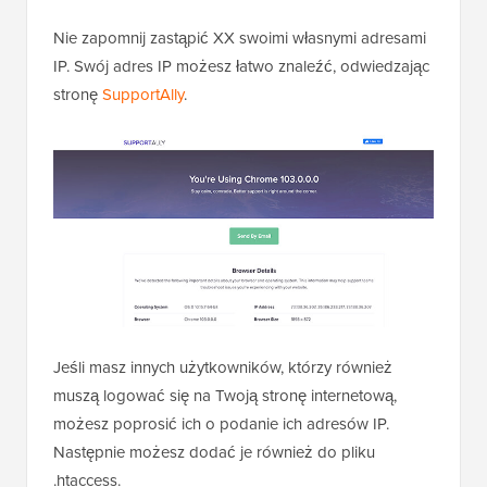
9
allow from xx.xxx.xx.xx
1
0
1
</Files>
1
Nie zapomnij zastąpić XX swoimi własnymi adresami
IP. Swój adres IP możesz łatwo znaleźć, odwiedzając
stronę
SupportAlly
.
Jeśli masz innych użytkowników, którzy również