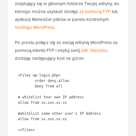
znajdujący się w głównym folderze Twojej witryny, do
którego można uzyskać dostęp
za pomocą FTP
lub
aplikacji Menedżer plików w panelu kontrolnym
hostingu WordPress
.
Po prostu połącz się ze swoją witryną WordPress za
pomocą klienta FTP i edytuj swój
plik .htaccess
,
dodając następujący kod na górze.
1
<Files wp-login.php>
2
order deny,allow
3
Deny from all
4
5
# whitelist Your own IP address
6
allow from xx.xxx.xx.xx
7
8
#whitelist some other user's IP 
Address