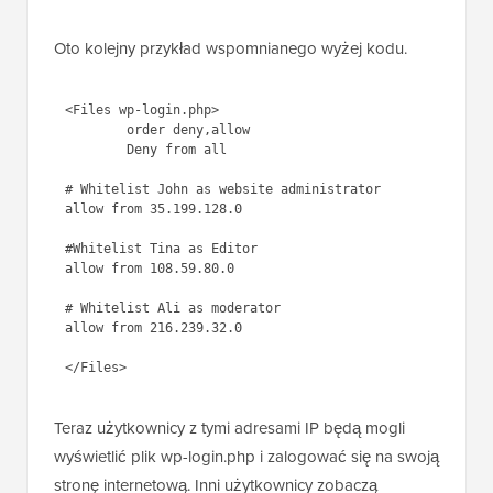
muszą logować się na Twoją stronę internetową,
możesz poprosić ich o podanie ich adresów IP.
Następnie możesz dodać je również do pliku
.htaccess.
Oto kolejny przykład wspomnianego wyżej kodu.
1
<Files wp-login.php>
2
order deny,allow
3
Deny from all
4
5
# Whitelist John as website 
administrator
6
allow from 35.199.128.0
7
8
#Whitelist Tina as Editor 
9
allow from 108.59.80.0