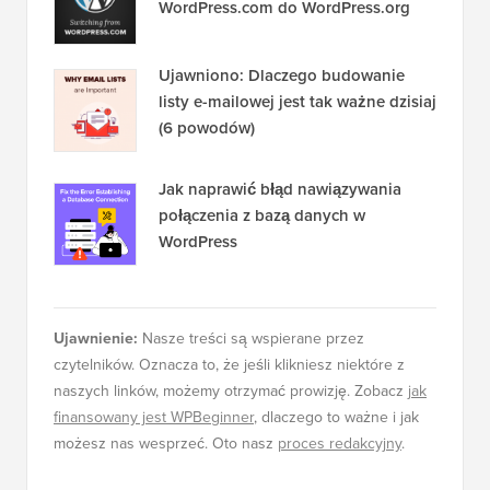
Popularne na WPBeginner
TERAZ!
13 rzeczy, które MUSISZ zrobić przed
zmianą motywu WordPress
Jak łatwo przenieść swojego bloga z
WordPress.com do WordPress.org
Ujawniono: Dlaczego budowanie
listy e-mailowej jest tak ważne dzisiaj
(6 powodów)
Jak naprawić błąd nawiązywania
połączenia z bazą danych w
WordPress