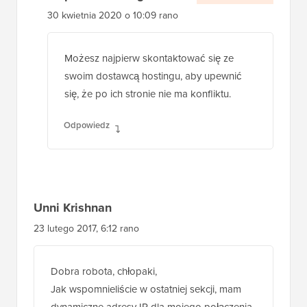
stosuje się on do każdej strony w witrynie, na
przykład moja strona główna również
wyświetla komunikat o zakazie.
Odpowiedz
Wsparcie WPBeginner
ADMINISTRATOR
30 kwietnia 2020 o 10:09 rano
Możesz najpierw skontaktować się ze
swoim dostawcą hostingu, aby upewnić
się, że po ich stronie nie ma konfliktu.
Odpowiedz