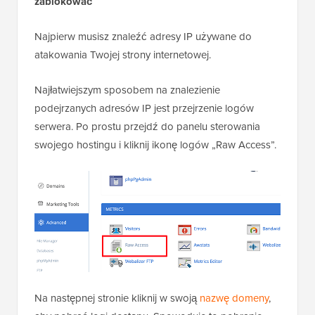
witryny.
Na szczęście wiele z
powszechnych prób włamań do
WordPress
wykorzystuje stały zestaw adresów IP, co
sprawia, że ta metoda jest skuteczna w większości
przypadków.
Krok 1: Znajdowanie adresów IP, które chcesz
zablokować
Najpierw musisz znaleźć adresy IP używane do
atakowania Twojej strony internetowej.
Najłatwiejszym sposobem na znalezienie
podejrzanych adresów IP jest przejrzenie logów
serwera. Po prostu przejdź do panelu sterowania
swojego hostingu i kliknij ikonę logów „Raw Access”.