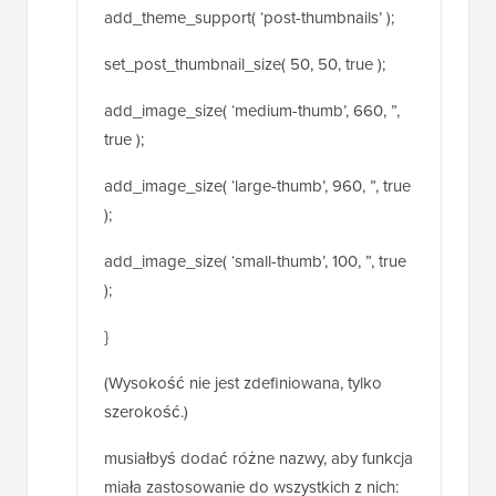
add_image_size( ‘large-thumb’, 960, ”, true
);
add_image_size( ‘small-thumb’, 100, ”, true
);
}
(Wysokość nie jest zdefiniowana, tylko
szerokość.)
musiałbyś dodać różne nazwy, aby funkcja
miała zastosowanie do wszystkich z nich:
[‘medium-thumb’ , ‘large-thumb’ , ‘small-
thumb’] w kodzie filtru.
Wywołanie miniatury w Twoim motywie jest
takie samo, jak wymienione w artykule: