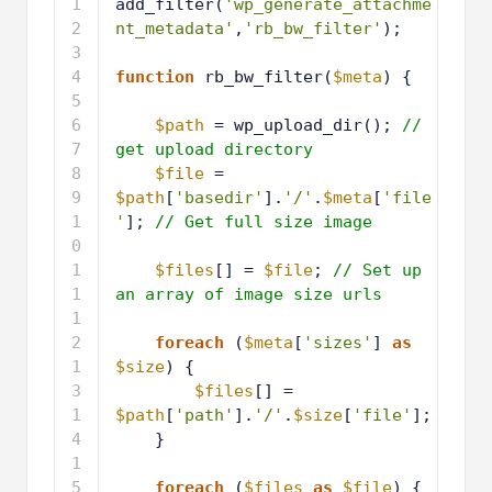
1
add_filter(
'wp_generate_attachme
nt_metadata'
,
'rb_bw_filter'
);
2
3
function
rb_bw_filter(
$meta
) {
4
5
$path
= wp_upload_dir(); 
// 
get upload directory
6
$file
= 
$path
[
'basedir'
].
'/'
.
$meta
[
'file
'
]; 
// Get full size image
7
8
$files
[] = 
$file
; 
// Set up 
an array of image size urls
9
1
foreach
(
$meta
[
'sizes'
] 
as
0
$size
) {
1
$files
[] = 
1
$path
[
'path'
].
'/'
.
$size
[
'file'
];
1
}
2
1
3
1
foreach
(
$files
as
$file
) { 