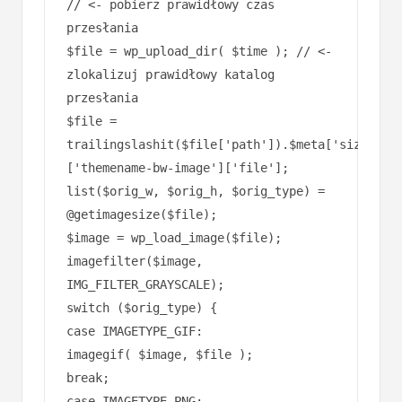
$file =
trailingslashit($file['path']).$meta['sizes']
['themename-bw-image']['file'];
list($orig_w, $orig_h, $orig_type) =
@getimagesize($file);
$image = wp_load_image($file);
imagefilter($image,
IMG_FILTER_GRAYSCALE);
switch ($orig_type) {
case IMAGETYPE_GIF:
imagegif( $image, $file );
break;
case IMAGETYPE_PNG:
imagepng( $image, $file );
break;
case IMAGETYPE_JPEG:
imagejpeg( $image, $file );
break;