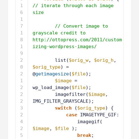
4
// iterate through each image 
size
1
5
1
// Convert image to 
6
grayscale credit to 
http://ottopress.com/2011/custom
izing-wordpress-images/
1
7
1
list(
$orig_w
, 
$orig_h
, 
8
$orig_type
) = 
@
getimagesize
(
$file
);
1
$image
= 
9
wp_load_image(
$file
);
2
imagefilter(
$image
, 
0
IMG_FILTER_GRAYSCALE);
2
switch
(
$orig_type
) {
1
2
case
IMAGETYPE_GIF:
2
2
imagegif( 
3
$image
, 
$file
);
2
break
;