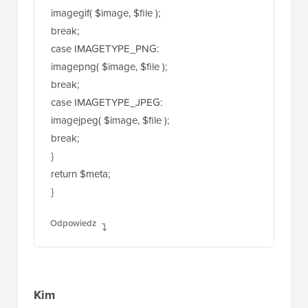
case IMAGETYPE_JPEG:
imagejpeg( $image, $file );
break;
}
return $meta;
}
Odpowiedz
Kim
22 lip 2015 o 18:29
Czy to zmieni wszystkie zdjęcia w
WordPressie na skalę szarości, czy tylko te
nowo dodane?