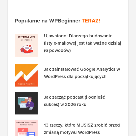
listy e-mailowej jest tak ważne dzisiaj
(6 powodów)
Jak zainstalować Google Analytics w
WordPress dla początkujących
Jak zacząć podcast (i odnieść
sukces) w 2026 roku
13 rzeczy, które MUSISZ zrobić przed
zmianą motywu WordPress
Ujawnienie:
Nasze treści są wspierane przez
czytelników. Oznacza to, że jeśli klikniesz niektóre z
naszych linków, możemy otrzymać prowizję. Zobacz
jak