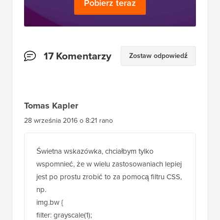
czytelników
Tomas Kapler
28 września 2016 o 8:21 rano
Świetna wskazówka, chciałbym tylko
wspomnieć, że w wielu zastosowaniach lepiej
jest po prostu zrobić to za pomocą filtru CSS,
np.
img.bw {
filter: grayscale(1);
}
można nawet np. domyślnie pokazywać
czarno-białe, a kolorowe po najechaniu
myszką, lub można zrobić animację od skali
szarości do pełnego koloru i z powrotem, np.