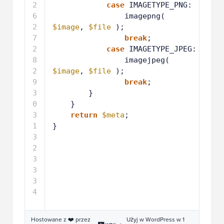
4
2
case
IMAGETYPE_PNG:
5
2
imagepng( 
6
$image
, 
$file
);
2
break
;
7
2
case
IMAGETYPE_JPEG:
8
2
imagejpeg( 
9
$image
, 
$file
);
3
break
;
0
3
}
1
3
}
2
3
return
$meta
;
3
3
}
4
Hostowane z ❤️ przez
Użyj w WordPress w 1
WPCode
kliknięcie
Prostym sposobem na
dodawanie kodu do plików
motywu
jest użycie wtyczki
WPCode
dla WordPressa.