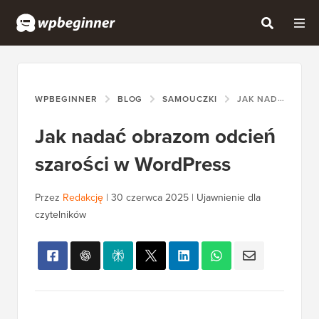
WPBEGINNER
BLOG
SAMOUCZKI
JAK NADAĆ OBRAZOM ODCIEŃ SZAROŚCI W WORDPRESS
Jak nadać obrazom odcień
szarości w WordPress
Przez
Redakcję
|
30 czerwca 2025
|
Ujawnienie dla
czytelników