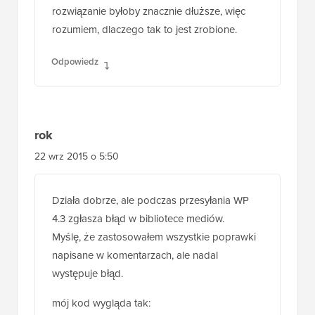
rok
22 wrz 2015 o 5:50
Działa dobrze, ale podczas przesyłania WP
4.3 zgłasza błąd w bibliotece mediów.
Myślę, że zastosowałem wszystkie poprawki
napisane w komentarzach, ale nadal
występuje błąd.
mój kod wygląda tak:
add_filter(‘wp_generate_attachment_metadata’,’themename
function themename_bw_filter($meta) {
$time = substr( $meta[‘file’], 0, 7); // <- pobierz
prawidłowy czas przesłania
$file = wp_upload_dir( $time ); // <- zlokalizuj