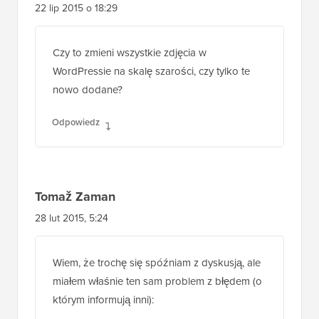
Odpowiedz
Tomaž Zaman
28 lut 2015, 5:24
Wiem, że trochę się spóźniam z dyskusją, ale
miałem właśnie ten sam problem z błędem (o
którym informują inni):
imagefilter() oczekuje zasobu jako
parametru 1, otrzymano ciąg znaków
Dzieje się tak, gdy próbujesz przesłać obraz
za pomocą okna multimediów podczas edycji