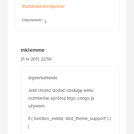
mklemme
21 lis 2011, 22:56
@geertvdheide
Jeśli chcesz dodać obsługę wielu
rozmiarów, spróbuj tego, czego ja
używam:
if ( function_exists( ‘add_theme_support’ ) )
{
add_theme_support( ‘post-thumbnails’ );
set_post_thumbnail_size( 50, 50, true );
add_image_size( ‘medium-thumb’, 660, ”,
true );