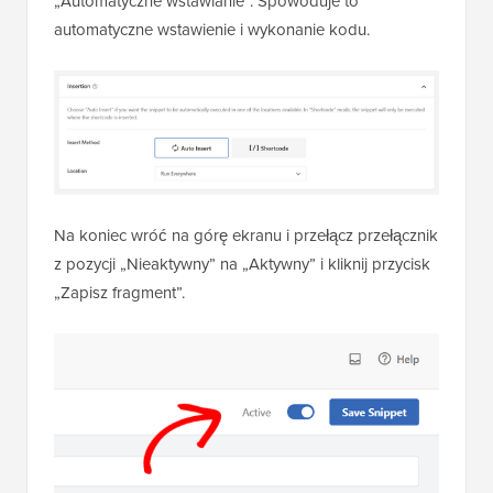
Na koniec wróć na górę ekranu i przełącz przełącznik
z pozycji „Nieaktywny” na „Aktywny” i kliknij przycisk
„Zapisz fragment”.
Następnie możesz przetestować kod, edytując lub
dodając nową stronę. Gdy jesteś w
edytorze
WordPress
, kliknij przycisk „+” i dodaj blok Obraz.