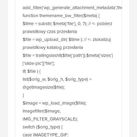
prawidłowy katalog przesłania
$file = trailingslashit($file[‘path’]).$meta['sizes']
['slide-pic']['file'];
if( $file ) {
list($orig_w, $orig_h, $orig_type) =
@getimagesize($file);
}
$image = wp_load_image($file);
imagefilter($image,
IMG_FILTER_GRAYSCALE);
switch ($orig_type) {
case IMAGETYPE_GIF:
imagegif( $image, $file );
break;
case IMAGETYPE_PNG:
imagepng( $image, $file );
break;