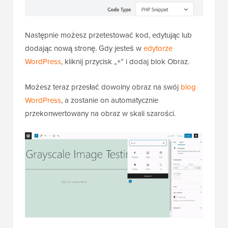
Możesz teraz przesłać dowolny obraz na swój
blog
WordPress
, a zostanie on automatycznie
przekonwertowany na obraz w skali szarości.
Mamy nadzieję, że ten artykuł pomógł Ci dowiedzieć
się, jak konwertować obrazy do skali szarości w
WordPressie. Możesz również zapoznać się z naszym
przewodnikiem na temat
jak dodać tryb ciemny do
swojej witryny WordPress
oraz naszymi najlepszymi