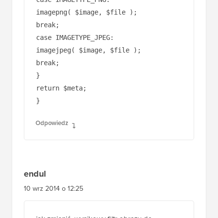
}
return $meta;
}
Odpowiedz
endul
10 wrz 2014 o 12:25
jak zmienić, wynikowy filtr obrazu do
określonego folderu/katalogu
Odpowiedz