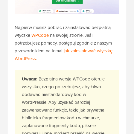
potrzebujesz pomocy, postępuj zgodnie z naszym
przewodnikiem na temat
jak zainstalować wtyczkę
WordPress
.
Uwaga:
Bezpłatna wersja WPCode oferuje
wszystko, czego potrzebujesz, aby łatwo
dodawać niestandardowy kod w
WordPressie. Aby uzyskać bardziej
zaawansowane funkcje, takie jak prywatna
biblioteka fragmentów kodu w chmurze,
zaplanowane fragmenty kodu, piksele
konwersji i inne, możesz przejść na wersję
WPCode Pro
.
Po aktywacji możesz przejść do
Fragmenty kodu »
+ Dodaj nowy
z panelu administracyjnego