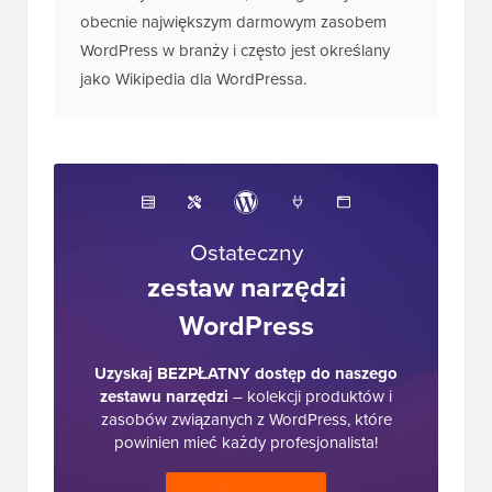
Ostateczny
zestaw narzędzi
WordPress
Uzyskaj BEZPŁATNY dostęp do naszego
zestawu narzędzi
– kolekcji produktów i
zasobów związanych z WordPress, które
powinien mieć każdy profesjonalista!
Pobierz teraz
Interakcje
17 Komentarzy
Zostaw odpowiedź