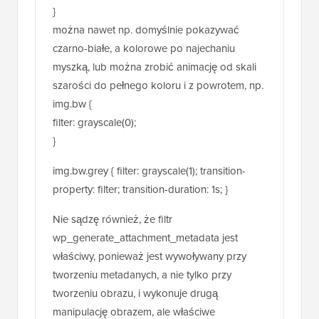
img.bw {
filter: grayscale(0);
}
img.bw.grey { filter: grayscale(1); transition-
property: filter; transition-duration: 1s; }
Nie sądzę również, że filtr
wp_generate_attachment_metadata jest
właściwy, ponieważ jest wywoływany przy
tworzeniu metadanych, a nie tylko przy
tworzeniu obrazu, i wykonuje drugą
manipulację obrazem, ale właściwe
rozwiązanie byłoby znacznie dłuższe, więc
rozumiem, dlaczego tak to jest zrobione.
Odpowiedz