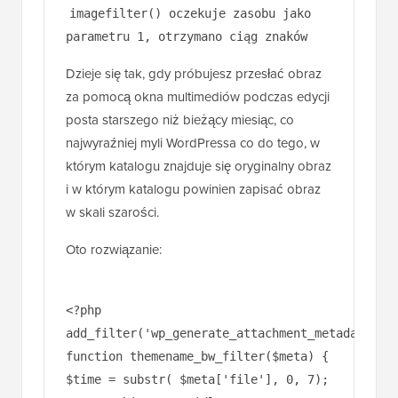
posta starszego niż bieżący miesiąc, co
najwyraźniej myli WordPressa co do tego, w
którym katalogu znajduje się oryginalny obraz
i w którym katalogu powinien zapisać obraz
w skali szarości.
Oto rozwiązanie:
<?php
add_filter('wp_generate_attachment_metadata','
function themename_bw_filter($meta) {
$time = substr( $meta['file'], 0, 7);
// <- pobierz prawidłowy czas
przesłania
$file = wp_upload_dir( $time ); // <-
zlokalizuj prawidłowy katalog
przesłania