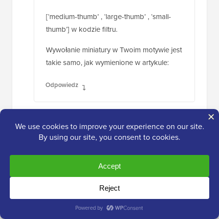
Odpowiedz
Mike Logan
24 kwietnia 2021 o 5:30 rano
Doskonały pomysł, prawie 10 lat później
jest to nadal przydatne.
Odpowiedz
geertvdheide
17 wrz 2011, 06:40