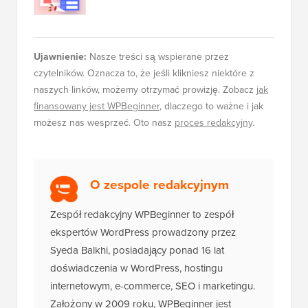
finansowany jest WPBeginner
, dlaczego to ważne i jak
możesz nas wesprzeć. Oto nasz
proces redakcyjny
.
O zespole redakcyjnym
Zespół redakcyjny WPBeginner to zespół
ekspertów WordPress prowadzony przez
Syeda Balkhi, posiadający ponad 16 lat
doświadczenia w WordPress, hostingu
internetowym, e-commerce, SEO i marketingu.
Założony w 2009 roku, WPBeginner jest
obecnie największym darmowym zasobem
WordPress w branży i często jest określany
jako Wikipedia dla WordPressa.