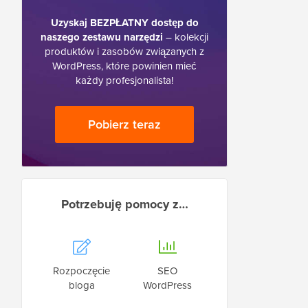
Uzyskaj BEZPŁATNY dostęp do
naszego zestawu narzędzi
– kolekcji
produktów i zasobów związanych z
WordPress, które powinien mieć
każdy profesjonalista!
Pobierz teraz
Potrzebuję pomocy z…
Rozpoczęcie
SEO
bloga
WordPress