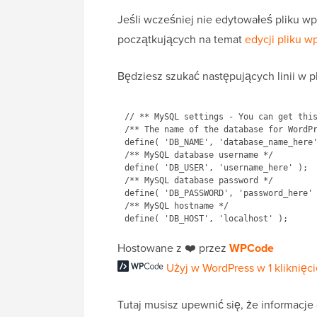
Jeśli wcześniej nie edytowałeś pliku w
początkujących na temat
edycji pliku w
Będziesz szukać następujących linii w p
// ** MySQL settings - You can get this
/** The name of the database for WordPr
define( 'DB_NAME', 'database_name_here'
/** MySQL database username */

define( 'DB_USER', 'username_here' );

/** MySQL database password */

define( 'DB_PASSWORD', 'password_here' 
/** MySQL hostname */

Hostowane z ❤️ przez
WPCode
Użyj w WordPress w 1 kliknięci
Tutaj musisz upewnić się, że informacj