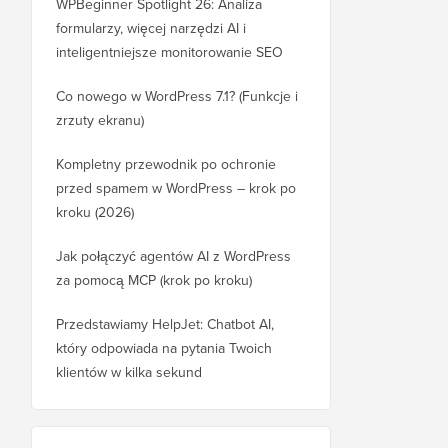
WPBeginner Spotlight 26: Analiza
formularzy, więcej narzędzi AI i
inteligentniejsze monitorowanie SEO
Co nowego w WordPress 7.1? (Funkcje i
zrzuty ekranu)
Kompletny przewodnik po ochronie
przed spamem w WordPress – krok po
kroku (2026)
Jak połączyć agentów AI z WordPress
za pomocą MCP (krok po kroku)
Przedstawiamy HelpJet: Chatbot AI,
który odpowiada na pytania Twoich
klientów w kilka sekund