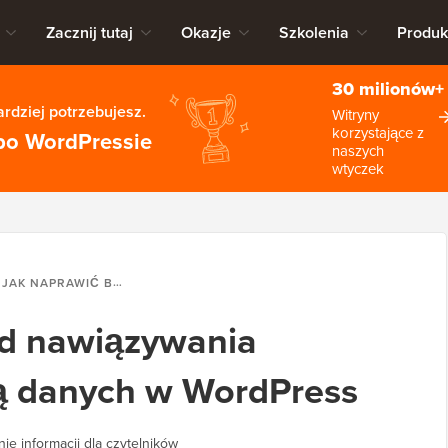
Zacznij tutaj
Okazje
Szkolenia
Produk
30 milionów+
rdziej potrzebujesz.
Witryny
korzystające z
po WordPressie
naszych
wtyczek
JAK NAPRAWIĆ BŁĄD NAWIĄZYWANIA POŁĄCZENIA Z BAZĄ DANYCH W WORDPRESS
ąd nawiązywania
zą danych w WordPress
ie informacji dla czytelników