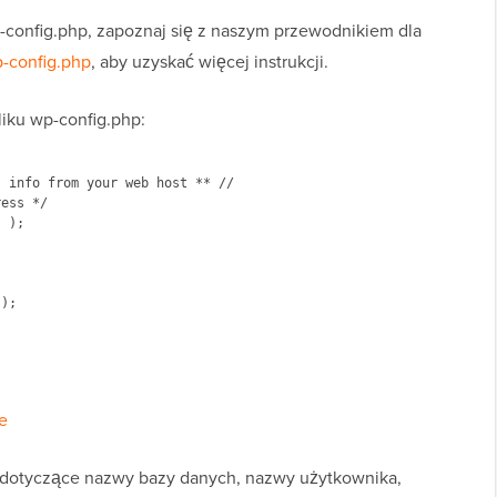
p-config.php, zapoznaj się z naszym przewodnikiem dla
p-config.php
, aby uzyskać więcej instrukcji.
liku wp-config.php:
 info from your web host ** //

ess */

 );

);

e
e dotyczące nazwy bazy danych, nazwy użytkownika,