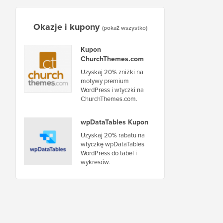
Okazje i kupony
(pokaż wszystko)
Kupon
ChurchThemes.com
Uzyskaj 20% zniżki na
motywy premium
WordPress i wtyczki na
ChurchThemes.com.
wpDataTables Kupon
Uzyskaj 20% rabatu na
wtyczkę wpDataTables
WordPress do tabel i
wykresów.