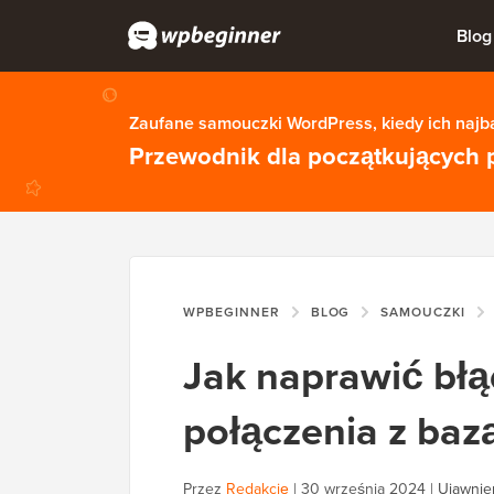
Blog
Zaufane samouczki WordPress, kiedy ich najba
Przewodnik dla początkujących 
WPBEGINNER
BLOG
SAMOUCZKI
Jak naprawić bł
połączenia z ba
Przez
Redakcję
|
30 września 2024
|
Ujawnien