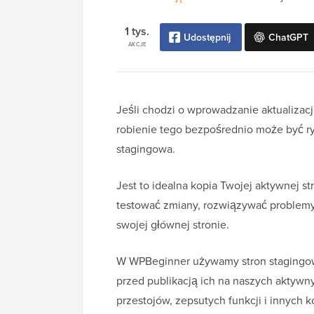
1 tys.
Udostępnij
ChatGPT
AKCJE
Jeśli chodzi o wprowadzanie aktualizacj
robienie tego bezpośrednio może być r
stagingowa.
Jest to idealna kopia Twojej aktywnej s
testować zmiany, rozwiązywać problemy
swojej głównej stronie.
W WPBeginner używamy stron stagingowy
przed publikacją ich na naszych aktywn
przestojów, zepsutych funkcji i innych k