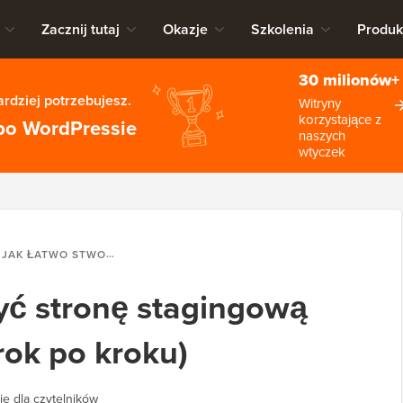
Zacznij tutaj
Okazje
Szkolenia
Produk
30 milionów+
rdziej potrzebujesz.
Witryny
korzystające z
po WordPressie
naszych
wtyczek
JAK ŁATWO STWORZYĆ STRONĘ STAGINGOWĄ DLA WORDPRESS (KROK PO KROKU)
yć stronę stagingową
rok po kroku)
ie dla czytelników