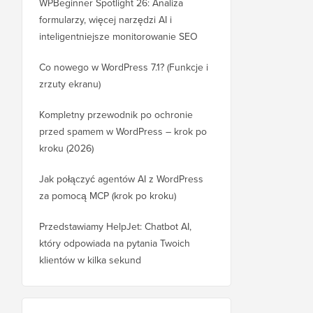
WPBeginner Spotlight 26: Analiza
formularzy, więcej narzędzi AI i
inteligentniejsze monitorowanie SEO
Co nowego w WordPress 7.1? (Funkcje i
zrzuty ekranu)
Kompletny przewodnik po ochronie
przed spamem w WordPress – krok po
kroku (2026)
Jak połączyć agentów AI z WordPress
za pomocą MCP (krok po kroku)
Przedstawiamy HelpJet: Chatbot AI,
który odpowiada na pytania Twoich
klientów w kilka sekund