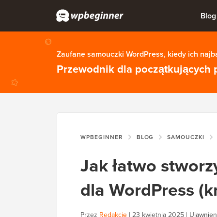
Blog
Zaufane samouczki WordPress, kiedy ich najba
Przewodnik dla początkujących 
WPBEGINNER
BLOG
SAMOUCZKI
Jak łatwo stworz
dla WordPress (k
Przez
Redakcję
|
23 kwietnia 2025
|
Ujawnien