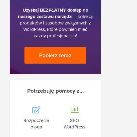
Uzyskaj BEZPŁATNY dostęp do
naszego zestawu narzędzi
– kolekcji
produktów i zasobów związanych z
WordPress, które powinien mieć
każdy profesjonalista!
Pobierz teraz
Potrzebuję pomocy z…
Rozpoczęcie
SEO
bloga
WordPress