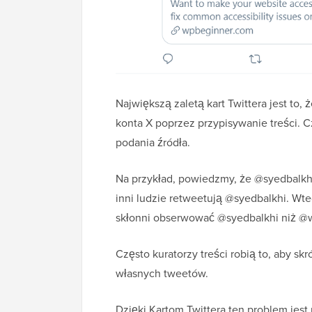
Największą zaletą kart Twittera jest to
konta X poprzez przypisywanie treści. 
podania źródła.
Na przykład, powiedzmy, że @syedbalkhi
inni ludzie retweetują @syedbalkhi. Wte
skłonni obserwować @syedbalkhi niż @
Często kuratorzy treści robią to, aby s
własnych tweetów.
Dzięki Kartom Twittera ten problem jest