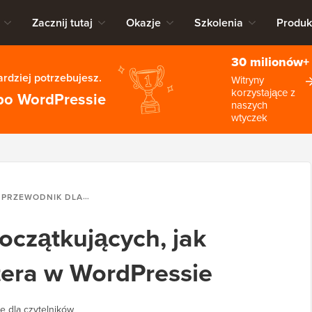
Zacznij tutaj
Okazje
Szkolenia
Produk
30 milionów+
rdziej potrzebujesz.
Witryny
korzystające z
po WordPressie
naszych
wtyczek
PRZEWODNIK DLA POCZĄTKUJĄCYCH, JAK DODAĆ KARTY TWITTERA W WORDPRESSIE
oczątkujących, jak
tera w WordPressie
e dla czytelników