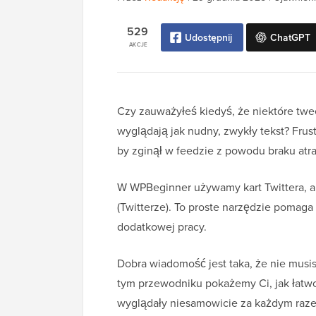
529
Udostępnij
ChatGPT
AKCJE
Czy zauważyłeś kiedyś, że niektóre twe
wyglądają jak nudny, zwykły tekst? Frust
by zginął w feedzie z powodu braku atra
W WPBeginner używamy kart Twittera, aby
(Twitterze). To proste narzędzie pomag
dodatkowej pracy.
Dobra wiadomość jest taka, że nie musis
tym przewodniku pokażemy Ci, jak łatwo
wyglądały niesamowicie za każdym raz