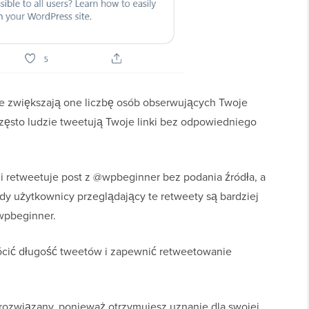
, że zwiększają one liczbę osób obserwujących Twoje
Często ludzie tweetują Twoje linki bez odpowiedniego
 retweetuje post z @wpbeginner bez podania źródła, a
dy użytkownicy przeglądający te retweety są bardziej
wpbeginner.
krócić długość tweetów i zapewnić retweetowanie
 rozwiązany, ponieważ otrzymujesz uznanie dla swojej