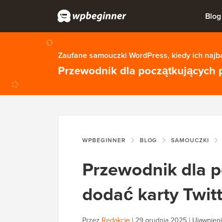
Blog
Zaufane samouczki WordPress, kiedy ich najba
Przewodnik dla początkujących 
WPBEGINNER
BLOG
SAMOUCZKI
Przewodnik dla p
dodać karty Twit
Przez
Redakcję
|
29 grudnia 2025
|
Ujawnieni