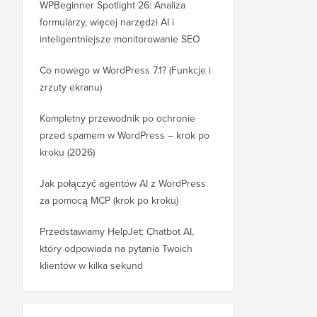
WPBeginner Spotlight 26: Analiza
formularzy, więcej narzędzi AI i
inteligentniejsze monitorowanie SEO
Co nowego w WordPress 7.1? (Funkcje i
zrzuty ekranu)
Kompletny przewodnik po ochronie
przed spamem w WordPress – krok po
kroku (2026)
Jak połączyć agentów AI z WordPress
za pomocą MCP (krok po kroku)
Przedstawiamy HelpJet: Chatbot AI,
który odpowiada na pytania Twoich
klientów w kilka sekund