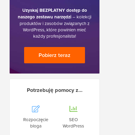
Uzyskaj BEZPŁATNY dostęp do
naszego zestawu narzędzi
– kolekcji
produktów i zasobów związanych z
WordPress, które powinien mieć
każdy profesjonalista!
Pobierz teraz
Potrzebuję pomocy z…
Rozpoczęcie
SEO
bloga
WordPress