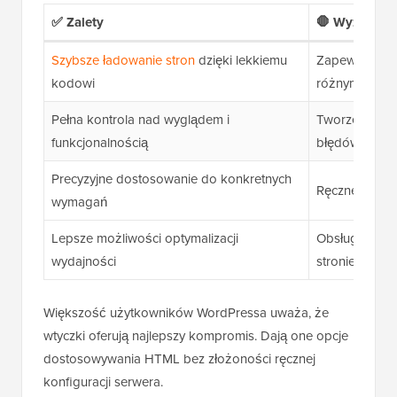
✅ Zalety
🛑 Wyzwania
Szybsze ładowanie stron
dzięki lekkiemu
Zapewnienie 
kodowi
różnymi prze
Pełna kontrola nad wyglądem i
Tworzenie wali
funkcjonalnością
błędów
Precyzyjne dostosowanie do konkretnych
Ręczne ustaw
wymagań
Lepsze możliwości optymalizacji
Obsługa konfi
wydajności
stronie serwe
Większość użytkowników WordPressa uważa, że
wtyczki oferują najlepszy kompromis. Dają one opcje
dostosowywania HTML bez złożoności ręcznej
konfiguracji serwera.