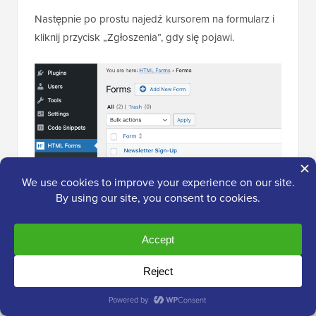
Następnie po prostu najedź kursorem na formularz i
kliknij przycisk „Zgłoszenia”, gdy się pojawi.
🧑‍💻
Wskazówka Pro:
Przed promocją
formularza przetestuj go samodzielnie,
wysyłając przykładowe zgłoszenie. Sprawdź,
czy otrzymasz powiadomienie e-mail i czy
zgłoszenie pojawi się w sekcji
Formularze