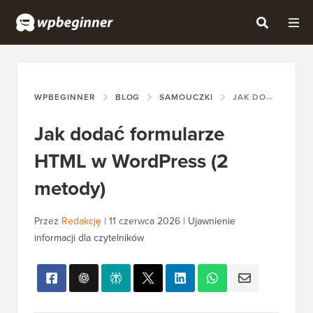
WPBEGINNER
BLOG
SAMOUCZKI
JAK DODAĆ FORMULARZE HTML W WORDPRESS (2 METODY)
Jak dodać formularze
HTML w WordPress (2
metody)
Przez
Redakcję
|
11 czerwca 2026
|
Ujawnienie
informacji dla czytelników