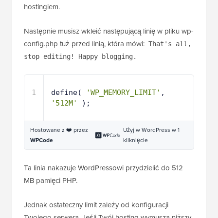
hostingiem.
Następnie musisz wkleić następującą linię w pliku wp-
config.php tuż przed linią, która mówi:
That's all,
stop editing! Happy blogging.
1
define( 
'WP_MEMORY_LIMIT'
, 
'512M'
);
Hostowane z ❤️ przez
Użyj w WordPress w 1
WPCode
kliknięcie
Ta linia nakazuje WordPressowi przydzielić do 512
MB pamięci PHP.
Jednak ostateczny limit zależy od konfiguracji
Twojego serwera. Jeśli Twój hosting wymusza niższy