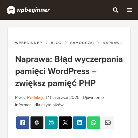
WPBEGINNER
BLOG
SAMOUCZKI
NAPRAWA: BŁĄD WYCZERPANIA PAMIĘCI WORDPRESS – ZWIĘKSZ PAMIĘĆ PHP
Naprawa: Błąd wyczerpania
pamięci WordPress –
zwiększ pamięć PHP
Przez
Redakcję
|
11 czerwca 2025
|
Ujawnienie
informacji dla czytelników