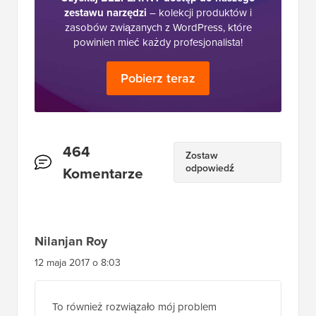
zestawu narzędzi
– kolekcji produktów i
zasobów związanych z WordPress, które
powinien mieć każdy profesjonalista!
Pobierz teraz
Interakcje
464
Zostaw
odpowiedź
czytelników
Komentarze
Nilanjan Roy
12 maja 2017 o 8:03
To również rozwiązało mój problem