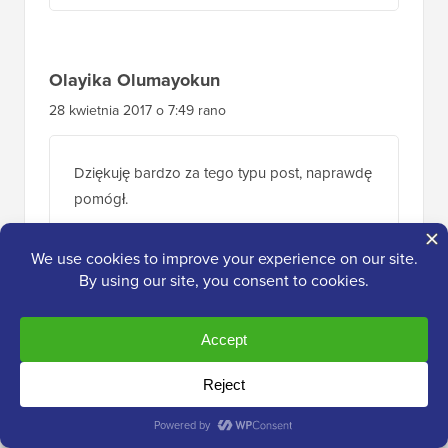
Olayika Olumayokun
28 kwietnia 2017 o 7:49 rano
Dziękuję bardzo za tego typu post, naprawdę
pomógł.
Odpowiedz
Waqas Gulraiz
19 kwietnia 2017 o 19:59
Zadziałało! dzięki