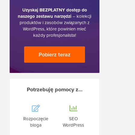
Uzyskaj BEZPŁATNY dostęp do
naszego zestawu narzędzi
– kolekcji
produktów i zasobów związanych z
WordPress, które powinien mieć
każdy profesjonalista!
Pobierz teraz
Potrzebuję pomocy z…
Rozpoczęcie
SEO
bloga
WordPress