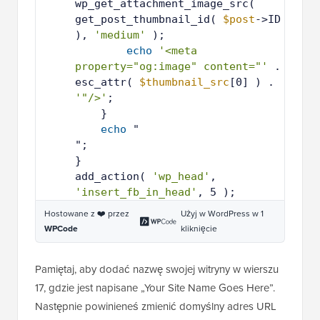
3
wp_get_attachment_image_src( 
get_post_thumbnail_id( 
$post
->ID 
), 
'medium'
);
2
echo
'<meta 
4
property="og:image" content="'
. 
esc_attr( 
$thumbnail_src
[0] ) . 
'"/>'
;
2
}
5
2
echo
"
6
2
";
7
2
}
8
2
add_action( 
'wp_head'
, 
9
'insert_fb_in_head'
, 5 );
Hostowane z ❤️ przez
Użyj w WordPress w 1
WPCode
kliknięcie
Pamiętaj, aby dodać nazwę swojej witryny w wierszu
17, gdzie jest napisane „Your Site Name Goes Here”.