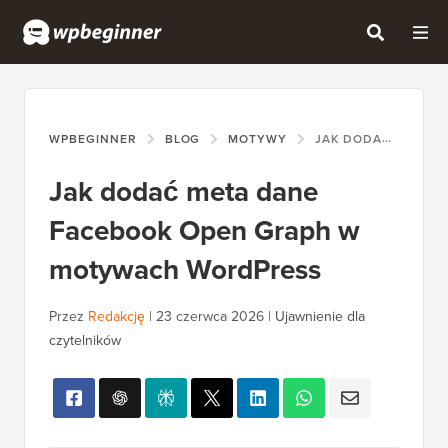
WPBEGINNER
BLOG
MOTYWY
JAK DODAĆ META DANE FACEBOOK OPEN GRAPH W MOTYWACH WORDPRESS
Jak dodać meta dane
Facebook Open Graph w
motywach WordPress
Przez
Redakcję
|
23 czerwca 2026
|
Ujawnienie dla
czytelników