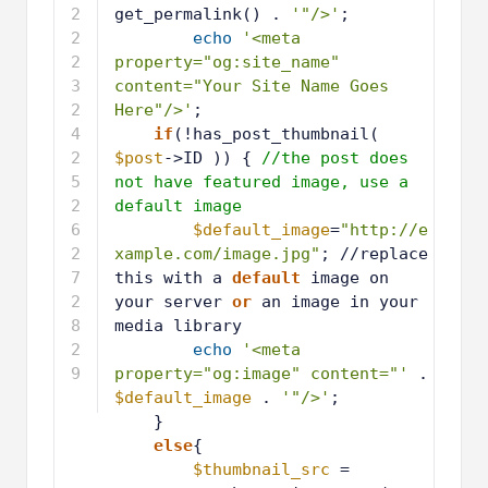
get_permalink() . 
'"/>'
;
1
echo
'<meta 
7
property="og:site_name" 
content="Your Site Name Goes 
Here"/>'
;
1
if
(!has_post_thumbnail( 
8
$post
->ID )) { 
//the post does 
not have featured image, use a 
default image
1
$default_image
=
"http://e
9
xample.com/image.jpg"
; //replace 
this with a 
default
image on 
your server 
or
an image in your 
media library
2
echo
'<meta 
0
property="og:image" content="'
. 
$default_image
. 
'"/>'
;
2
}
1
2
else
{
2
2
$thumbnail_src
= 