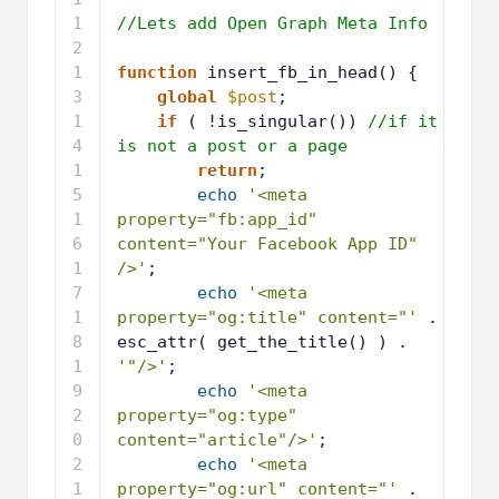
7
//Lets add Open Graph Meta Info
8
9
function
insert_fb_in_head() {
1
global
$post
;
0
1
if
( !is_singular()) 
//if it 
1
is not a post or a page
1
return
;
2
1
echo
'<meta 
3
property="fb:app_id" 
content="Your Facebook App ID" 
/>'
;
1
echo
'<meta 
4
property="og:title" content="'
. 
esc_attr( get_the_title() ) . 
'"/>'
;
1
echo
'<meta 
5
property="og:type" 
content="article"/>'
;
1
echo
'<meta 
6
property="og:url" content="'
. 