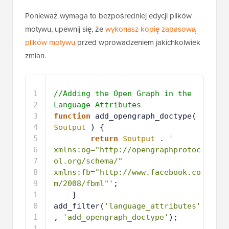
Ponieważ wymaga to bezpośredniej edycji plików
motywu, upewnij się, że
wykonasz kopię zapasową
plików motywu
przed wprowadzeniem jakichkolwiek
zmian.
1
//Adding the Open Graph in the 
Language Attributes
2
function
add_opengraph_doctype( 
$output
) {
3
return
$output
. 
' 
xmlns:og="http://opengraphprotoc
ol.org/schema/" 
xmlns:fb="http://www.facebook.co
m/2008/fbml"'
;
4
}
5
add_filter(
'language_attributes'
, 
'add_opengraph_doctype'
);
6