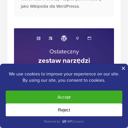
WordPress w branży i często jest określany
jako Wikipedia dla WordPressa.
Ostateczny
zestaw narzędzi
WordPress
Uzyskaj BEZPŁATNY dostęp do naszego
zestawu narzędzi
– kolekcji produktów i
zasobów związanych z WordPress, które
powinien mieć każdy profesjonalista!
Pobierz teraz