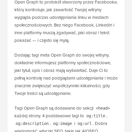
Open Graph to protokół stworzony przez Facebooka,
który kontroluje, jak zawartość Twojej witryny
wygląda podczas udostępniania linku w mediach
społecznościowych. Bez niego Facebook, LinkedIn i
inne platformy muszą zgadywać, jaki obraz i tekst
pokazać — i często się mylą.
Dodając tagi meta Open Graph do swojej witryny,
dokładnie informujesz platformy społecznościowe,
jaki tytuł, opis i obraz mają wyświetlać. Daje Ci to
pełną kontrolę nad podglądami udostępniania i może
znacznie zwiększyć współczynniki klikalności, gdy
Twoje treści są udostępniane.
Tagi Open Graph są dodawane do sekcji
<head>
każdej strony. 4 podstawowe tagi to
,
og:title
,
i
. Dobra
og:description
og:image
og:url
wiadomość: wtyczki SEO, takie jak AIOSEO,