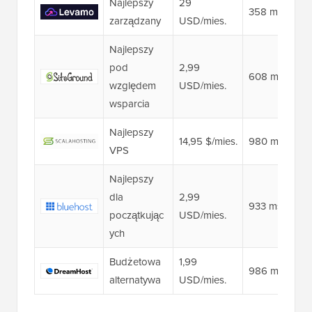
Najlepszy
29
358 ms 👑
zarządzany
USD/mies.
Najlepszy
pod
2,99
608 ms
względem
USD/mies.
wsparcia
Najlepszy
14,95 $/mies.
980 ms
VPS
Najlepszy
dla
2,99
933 ms
początkując
USD/mies.
ych
Budżetowa
1,99
986 ms
alternatywa
USD/mies.