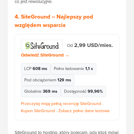
co jest rewolucyjne.
4.
SiteGround
– Najlepszy pod
względem wsparcia
2,99 USD/mies.
Od
Odwiedź SiteGround →
LCP
608 ms
Pełne ładowanie
1,1 s
Pod obciążeniem
129 ms
Globalnie
369 ms
Dostępność
99,96%
Przeczytaj moją pełną recenzję SiteGround
·
Kupon SiteGround
·
Zobacz pełne dane testowe
SiteGround to hosting, który polecam, gdy ktoś mówi