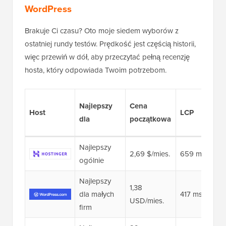
WordPress
Brakuje Ci czasu? Oto moje siedem wyborów z
ostatniej rundy testów. Prędkość jest częścią historii,
więc przewiń w dół, aby przeczytać pełną recenzję
hosta, który odpowiada Twoim potrzebom.
Najlepszy
Cena
Host
LCP
dla
początkowa
Najlepszy
2,69 $/mies.
659 ms
ogólnie
Najlepszy
1,38
dla małych
417 ms
USD/mies.
firm