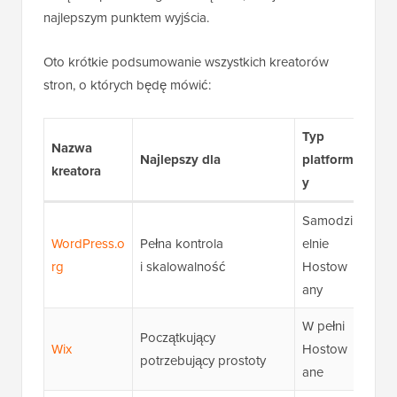
najlepszym punktem wyjścia.
Oto krótkie podsumowanie wszystkich kreatorów
stron, o których będę mówić:
Typ
Nazwa
Nasz
Najlepszy dla
platform
kreatora
ocen
y
Samodzi
WordPress.o
Pełna kontrola
elnie
★★
rg
i skalowalność
Hostow
(5/5)
any
W pełni
Początkujący
★★
Wix
Hostow
potrzebujący prostoty
(4,5/
ane