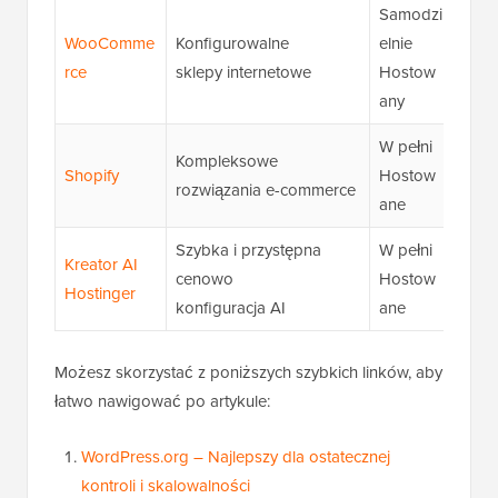
Samodzi
WooComme
Konfigurowalne
elnie
★★
rce
sklepy internetowe
Hostow
(4,8/
any
W pełni
Kompleksowe
★★
Shopify
Hostow
rozwiązania e-commerce
(4,6/
ane
Szybka i przystępna
W pełni
Kreator AI
★★
cenowo
Hostow
Hostinger
(4,2/
konfiguracja AI
ane
Możesz skorzystać z poniższych szybkich linków, aby
łatwo nawigować po artykule:
WordPress.org – Najlepszy dla ostatecznej
kontroli i skalowalności