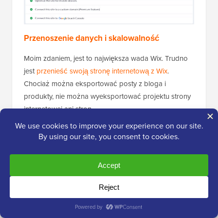
Przenoszenie danych i skalowalność
Moim zdaniem, jest to największa wada Wix. Trudno
jest
przenieść swoją stronę internetową z Wix
.
Chociaż można eksportować posty z bloga i
produkty, nie można wyeksportować projektu strony
internetowej ani stron.
W zasadzie wynajmujesz swoją stronę internetową, a
nie ją posiadasz.
Tworzy to wysoki poziom uzależnienia od dostawcy,
co po prostu oznacza, że bardzo trudno jest
przenieść swoją witrynę do innej usługi w
późniejszym czasie. Może to być poważny problem,