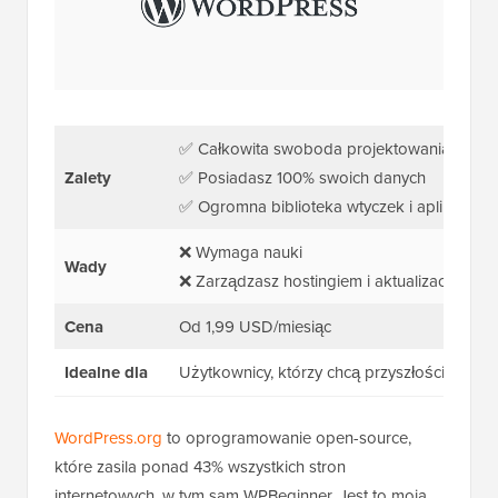
✅ Całkowita swoboda projektowania
Zalety
✅ Posiadasz 100% swoich danych
✅ Ogromna biblioteka wtyczek i aplikacji
❌ Wymaga nauki
Wady
❌ Zarządzasz hostingiem i aktualizacjami
Cena
Od 1,99 USD/miesiąc
Idealne dla
Użytkownicy, którzy chcą przyszłościowej st
WordPress.org
to oprogramowanie open-source,
które zasila ponad 43% wszystkich stron
internetowych, w tym sam WPBeginner. Jest to moja