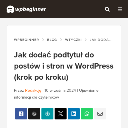
WPBEGINNER
BLOG
WTYCZKI
JAK DODAĆ PODTYTUŁ DO POSTÓW I STRON W WORDPRESS (KROK PO KROKU)
Jak dodać podtytuł do
postów i stron w WordPress
(krok po kroku)
Przez
Redakcję
|
10 września 2024
|
Ujawnienie
informacji dla czytelników