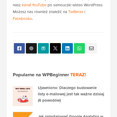
Jeśli podobał Ci się ten artykuł, zasubskrybuj
nasz
kanał YouTube
po samouczki wideo WordPress.
Możesz nas również znaleźć na
Twitterze
i
Facebooku
.
Popularne na WPBeginner
TERAZ!
Ujawniono: Dlaczego budowanie
listy e-mailowej jest tak ważne dzisiaj
(6 powodów)