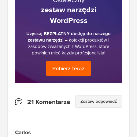
Ostateczny
zestaw narzędzi
WordPress
Uzyskaj BEZPŁATNY dostęp do naszego
zestawu narzędzi
– kolekcji produktów i
zasobów związanych z WordPress, które
powinien mieć każdy profesjonalista!
Pobierz teraz
Interakcje
21 Komentarze
Zostaw odpowiedź
czytelników