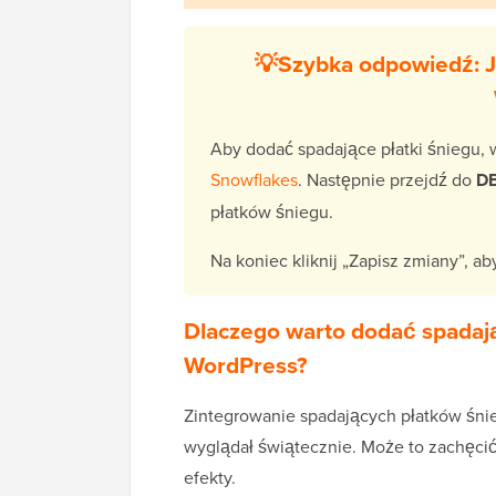
💡Szybka odpowiedź: J
Aby dodać spadające płatki śniegu,
Snowflakes
. Następnie przejdź do
DB
płatków śniegu.
Na koniec kliknij „Zapisz zmiany”, a
Dlaczego warto dodać spadają
WordPress?
Zintegrowanie spadających płatków śn
wyglądał świątecznie. Może to zachęci
efekty.