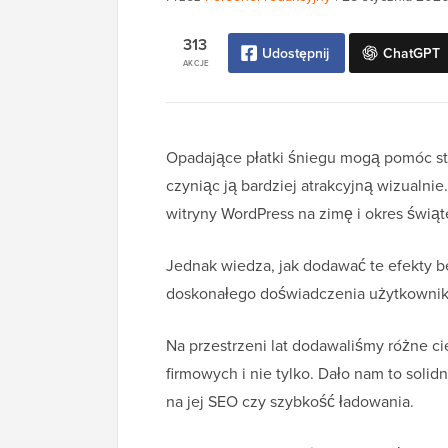
313
Udostępnij
ChatGPT
AKCJE
Opadające płatki śniegu mogą pomóc stw
czyniąc ją bardziej atrakcyjną wizualni
witryny WordPress na zimę i okres świąt
Jednak wiedza, jak dodawać te efekty b
doskonałego doświadczenia użytkownik
Na przestrzeni lat dodawaliśmy różne c
firmowych i nie tylko. Dało nam to soli
na jej SEO czy szybkość ładowania.