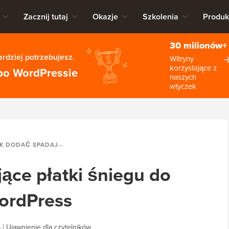
Zacznij tutaj
Okazje
Szkolenia
Produk
30 milionów+
rdziej potrzebujesz.
Witryny
korzystające z
po WordPressie
naszych
wtyczek
AĆ SPADAJĄCE PŁATKI ŚNIEGU DO SWOJEGO BLOGA WORDPRESS
ące płatki śniegu do
ordPress
6
|
Ujawnienie dla czytelników