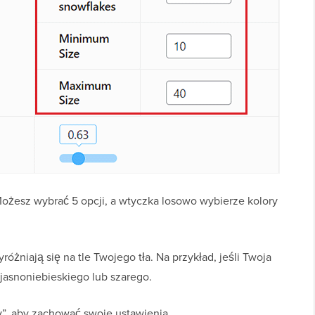
 Możesz wybrać 5 opcji, a wtyczka losowo wybierze kolory
różniają się na tle Twojego tła. Na przykład, jeśli Twoja
j jasnoniebieskiego lub szarego.
ny”, aby zachować swoje ustawienia.