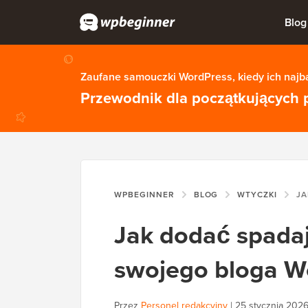
Blog
Zaufane samouczki WordPress, kiedy ich najba
Przewodnik dla początkujących 
WPBEGINNER
BLOG
WTYCZKI
JAK DOD
Jak dodać spadaj
swojego bloga W
Przez
Personel redakcyjny
|
25 stycznia 202