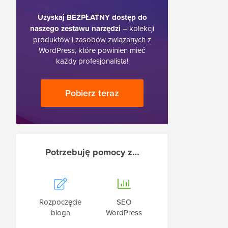
Uzyskaj BEZPŁATNY dostęp do
naszego zestawu narzędzi
– kolekcji
produktów i zasobów związanych z
WordPress, które powinien mieć
każdy profesjonalista!
Pobierz teraz
Potrzebuję pomocy z…
Rozpoczęcie
SEO
bloga
WordPress