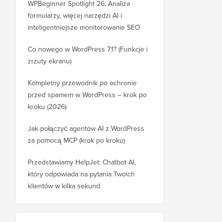
WPBeginner Spotlight 26: Analiza
formularzy, więcej narzędzi AI i
inteligentniejsze monitorowanie SEO
Co nowego w WordPress 7.1? (Funkcje i
zrzuty ekranu)
Kompletny przewodnik po ochronie
przed spamem w WordPress – krok po
kroku (2026)
Jak połączyć agentów AI z WordPress
za pomocą MCP (krok po kroku)
Przedstawiamy HelpJet: Chatbot AI,
który odpowiada na pytania Twoich
klientów w kilka sekund