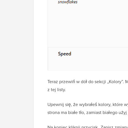
Teraz przewiń w dół do sekcji „Kolory”.
z tej listy.
Upewnij się, że wybrałeś kolory, które wy
strona ma białe tło, zamiast białego uży
Na koniec kliknij przycisk „Zapisz zmia