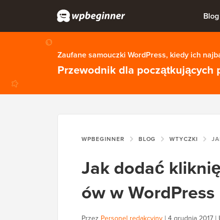
Blog
Zaufane samouczki WordPress, kiedy ich najba
Przewodnik dla początkujących 
WPBEGINNER
BLOG
WTYCZKI
JAK DO
Jak dodać klikni
ów w WordPress
Przez
Personel redakcyjny
|
4 grudnia 2017
|