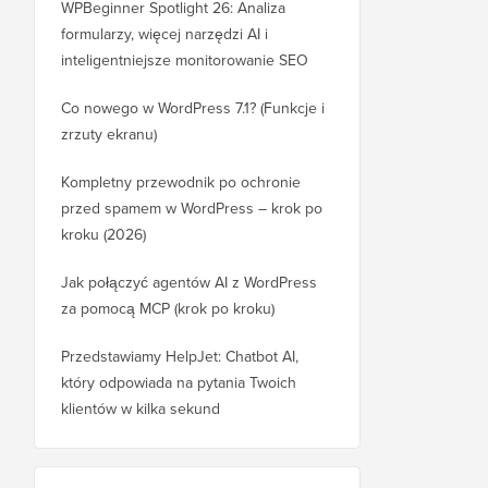
WPBeginner Spotlight 26: Analiza
formularzy, więcej narzędzi AI i
inteligentniejsze monitorowanie SEO
Co nowego w WordPress 7.1? (Funkcje i
zrzuty ekranu)
Kompletny przewodnik po ochronie
przed spamem w WordPress – krok po
kroku (2026)
Jak połączyć agentów AI z WordPress
za pomocą MCP (krok po kroku)
Przedstawiamy HelpJet: Chatbot AI,
który odpowiada na pytania Twoich
klientów w kilka sekund