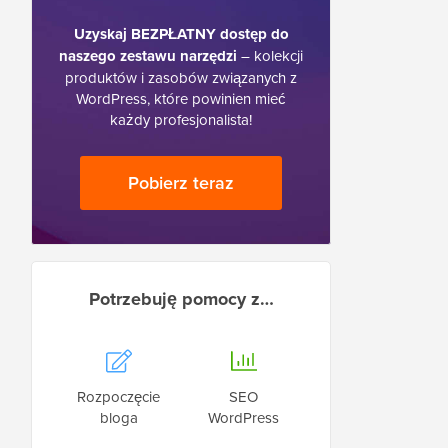
Uzyskaj BEZPŁATNY dostęp do
naszego zestawu narzędzi
– kolekcji
produktów i zasobów związanych z
WordPress, które powinien mieć
każdy profesjonalista!
Pobierz teraz
Potrzebuję pomocy z…
Rozpoczęcie
SEO
bloga
WordPress