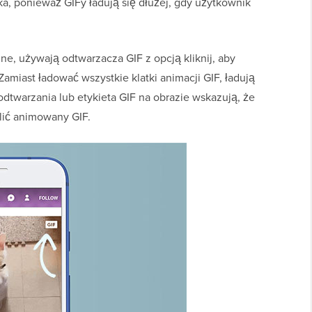
, ponieważ GIFy ładują się dłużej, gdy użytkownik
inne, używają odtwarzacza GIF z opcją kliknij, aby
amiast ładować wszystkie klatki animacji GIF, ładują
 odtwarzania lub etykieta GIF na obrazie wskazują, że
lić animowany GIF.