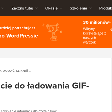
Zacznij tutaj
Okazje
Szkolenia
Produk
30 milionów+
rdziej potrzebujesz.
Witryny
korzystające z
po WordPressie
naszych
wtyczek
DAĆ KLIKNIĘCIE DO ŁADOWANIA GIF-ÓW W WORDPRESS
ęcie do ładowania GIF-
Ujawnienie informacji dla czytelników