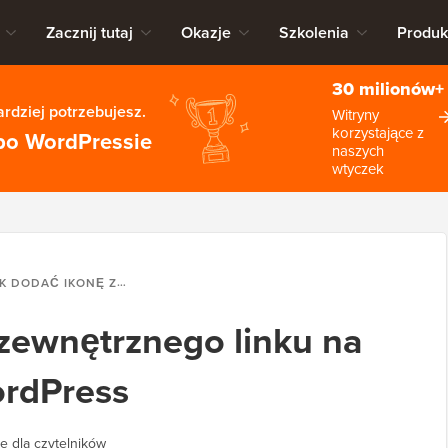
Zacznij tutaj
Okazje
Szkolenia
Produk
30 milionów+
rdziej potrzebujesz.
Witryny
korzystające z
po WordPressie
naszych
wtyczek
AĆ IKONĘ ZEWNĘTRZNEGO LINKU NA SWOJEJ STRONIE WORDPRESS
zewnętrznego linku na
ordPress
e dla czytelników