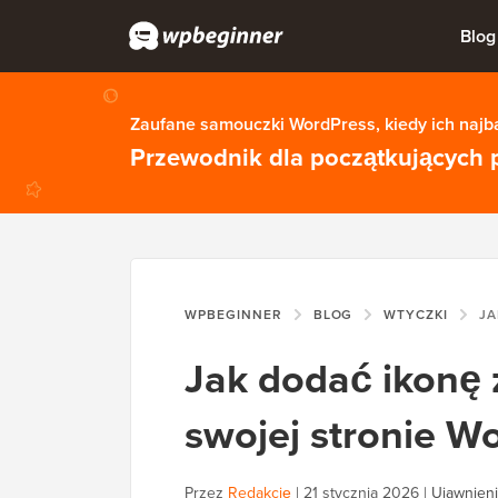
Blog
Zaufane samouczki WordPress, kiedy ich najba
Przewodnik dla początkujących 
WPBEGINNER
BLOG
WTYCZKI
JAK DOD
Jak dodać ikonę 
swojej stronie W
Przez
Redakcję
|
21 stycznia 2026
|
Ujawnieni