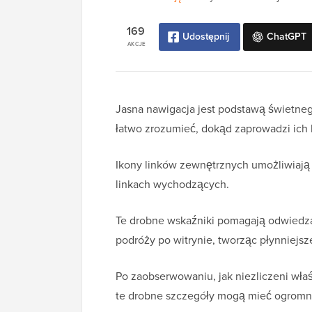
169
Udostępnij
ChatGPT
AKCJE
Jasna nawigacja jest podstawą świetne
łatwo zrozumieć, dokąd zaprowadzi ich k
Ikony linków zewnętrznych umożliwiają
linkach wychodzących.
Te drobne wskaźniki pomagają odwied
podróży po witrynie, tworząc płynniejsz
Po zaobserwowaniu, jak niezliczeni właś
te drobne szczegóły mogą mieć ogromn