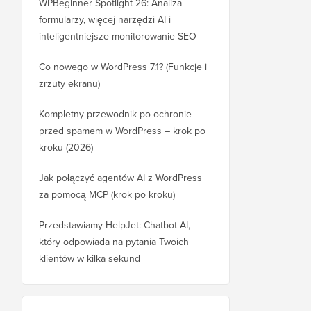
WPBeginner Spotlight 26: Analiza
formularzy, więcej narzędzi AI i
inteligentniejsze monitorowanie SEO
Co nowego w WordPress 7.1? (Funkcje i
zrzuty ekranu)
Kompletny przewodnik po ochronie
przed spamem w WordPress – krok po
kroku (2026)
Jak połączyć agentów AI z WordPress
za pomocą MCP (krok po kroku)
Przedstawiamy HelpJet: Chatbot AI,
który odpowiada na pytania Twoich
klientów w kilka sekund