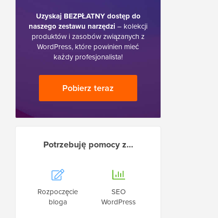
Uzyskaj BEZPŁATNY dostęp do
naszego zestawu narzędzi
– kolekcji
produktów i zasobów związanych z
WordPress, które powinien mieć
każdy profesjonalista!
Pobierz teraz
Potrzebuję pomocy z…
Rozpoczęcie
SEO
bloga
WordPress