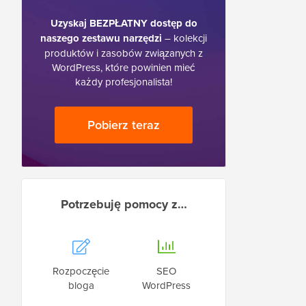
Uzyskaj BEZPŁATNY dostęp do
naszego zestawu narzędzi
– kolekcji
produktów i zasobów związanych z
WordPress, które powinien mieć
każdy profesjonalista!
Pobierz teraz
Potrzebuję pomocy z…
Rozpoczęcie
SEO
bloga
WordPress