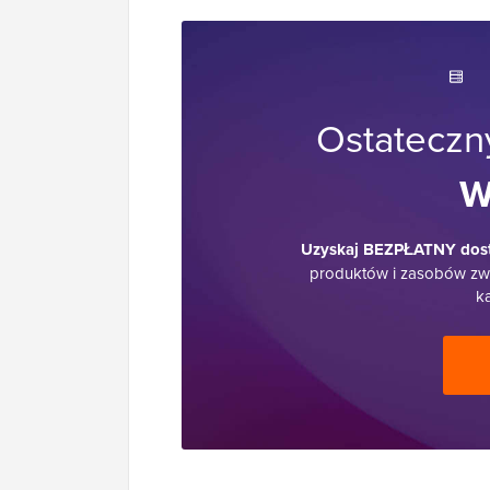
Ostatecz
W
Uzyskaj BEZPŁATNY dost
produktów i zasobów zwi
ka