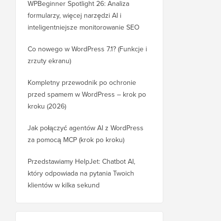
WPBeginner Spotlight 26: Analiza
formularzy, więcej narzędzi AI i
inteligentniejsze monitorowanie SEO
Co nowego w WordPress 7.1? (Funkcje i
zrzuty ekranu)
Kompletny przewodnik po ochronie
przed spamem w WordPress – krok po
kroku (2026)
Jak połączyć agentów AI z WordPress
za pomocą MCP (krok po kroku)
Przedstawiamy HelpJet: Chatbot AI,
który odpowiada na pytania Twoich
klientów w kilka sekund