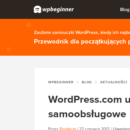
Blog
Zaufane samouczki WordPress, kiedy ich najba
Przewodnik dla początkujących 
WPBEGINNER
BLOG
AKTUALNOŚCI
WordPress.com uł
samoobsługowe
Przez
Redakcję
|
22 czerwca 2012
|
Ujawnieni