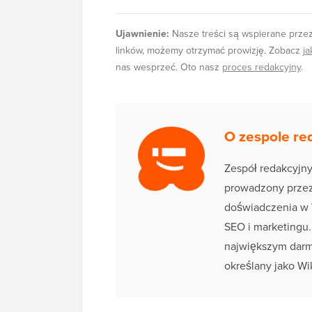
Ujawnienie:
Nasze treści są wspierane przez 
linków, możemy otrzymać prowizję. Zobacz
j
nas wesprzeć. Oto nasz
proces redakcyjny
.
O zespole re
Zespół redakcyjn
prowadzony przez 
doświadczenia w 
SEO i marketingu
największym darm
określany jako Wi