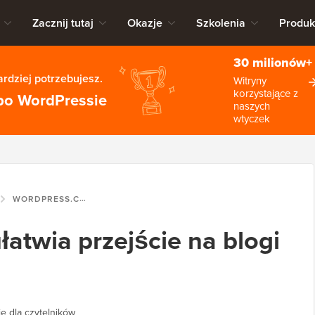
Zacznij tutaj
Okazje
Szkolenia
Produk
30 milionów+
rdziej potrzebujesz.
Witryny
korzystające z
po WordPressie
naszych
wtyczek
WORDPRESS.COM UŁATWIA PRZEJŚCIE NA BLOGI SAMOOBSŁUGOWE
atwia przejście na blogi
e dla czytelników