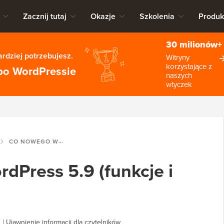
Zacznij tutaj
Okazje
Szkolenia
Produk
30 milionów+
rdziej potrzebujesz.
Witryny
korzystające z
po WordPressie
naszych
wtyczek
CO NOWEGO W WORDPRESS 5.9 (FUNKCJE I ZRZUTY EKRANU)
Press 5.9 (funkcje i
2
|
Ujawnienie informacji dla czytelników