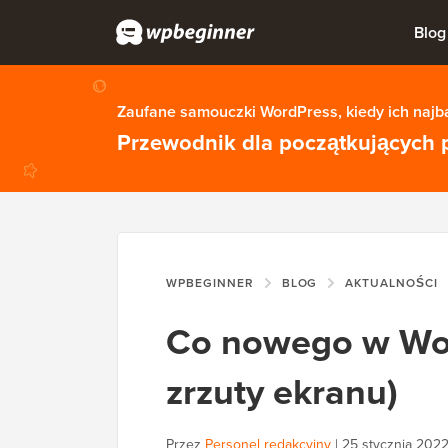
Blog
Zaufane samouczki WordPress, kiedy ich najba
Przewodnik dla początkujących 
WPBEGINNER
BLOG
AKTUALNOŚCI
Co nowego w Word
zrzuty ekranu)
Przez
Personel redakcyjny
|
25 stycznia 202