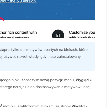
stępna tylko dla motywów opartych na blokach, które
jej używać nawet wtedy, gdy masz zainstalowany
ącego bloki, zobaczysz nową pozycję menu,
Wygląd »
 starego narzędzia do dostosowywania motywów i opcji
ać motywu z włączonymi blokami ze strony
Wygląd »