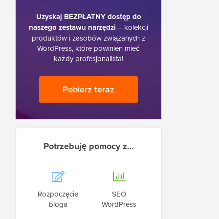
Uzyskaj BEZPŁATNY dostęp do
naszego zestawu narzędzi
– kolekcji
produktów i zasobów związanych z
WordPress, które powinien mieć
każdy profesjonalista!
Pobierz teraz
Potrzebuję pomocy z…
Rozpoczęcie
SEO
bloga
WordPress