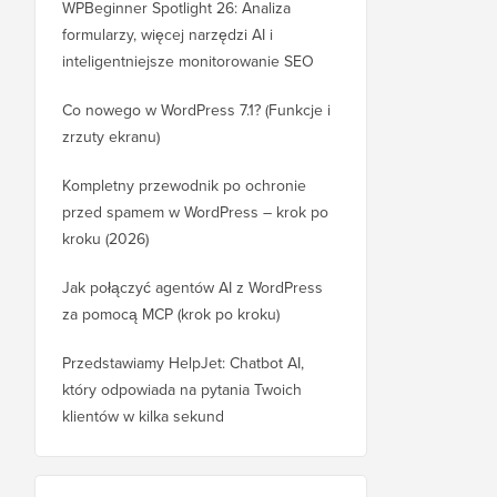
WPBeginner Spotlight 26: Analiza
formularzy, więcej narzędzi AI i
inteligentniejsze monitorowanie SEO
Co nowego w WordPress 7.1? (Funkcje i
zrzuty ekranu)
Kompletny przewodnik po ochronie
przed spamem w WordPress – krok po
kroku (2026)
Jak połączyć agentów AI z WordPress
za pomocą MCP (krok po kroku)
Przedstawiamy HelpJet: Chatbot AI,
który odpowiada na pytania Twoich
klientów w kilka sekund