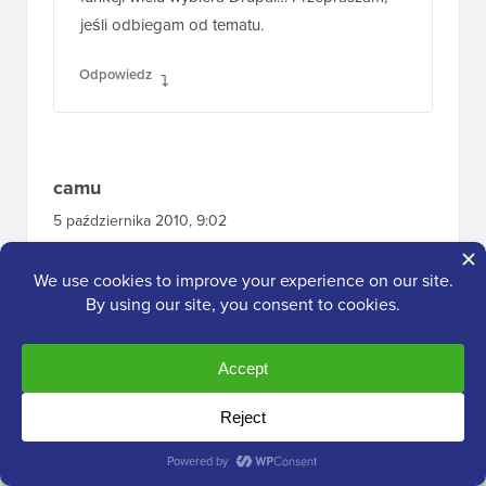
jeśli odbiegam od tematu.
Odpowiedz
camu
5 października 2010, 9:02
Cześć, dzięki za udostępnienie. Jedna rzecz,
której nie do końca rozumiem w linkowaniu
wewnętrznym. Załóżmy, że aktualizuję
permalink posta A, do którego linkowałem z
posta B. Czy link w poście B zostanie
automatycznie zaktualizowany?
Odpowiedz