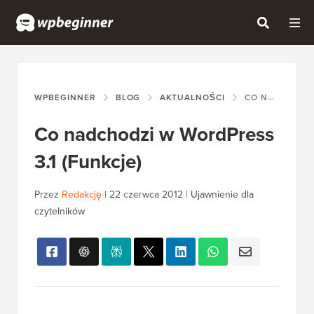
WPBEGINNER
BLOG
AKTUALNOŚCI
CO NADCHODZI W WORDPRESS 3.1 (FUNKCJE)
Co nadchodzi w WordPress
3.1 (Funkcje)
Przez
Redakcję
|
22 czerwca 2012
|
Ujawnienie dla
czytelników