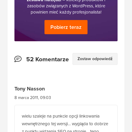
zasobów związanych z WordPress, które
powinien mieć każdy profesjonalista!
Pobierz teraz
Interakcje
52 Komentarze
Zostaw odpowiedź
czytelników
Tony Nasson
8 marca 2011, 09:03
wielu szaleje na punkcie opcji linkowania
wewnętrznego tej wersji… wygląda to dobrze
z punktu widzenia SEO na stronie… tego