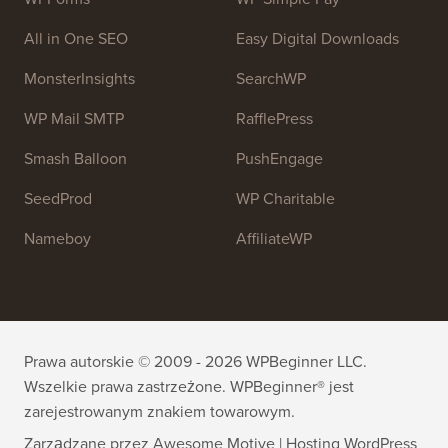
Dołącz do naszego zespołu:
Zatrudniamy!
OptinMonster
Duplicator
WPForms
WP Simple Pay
All in One SEO
Easy Digital Downloads
MonsterInsights
SearchWP
WP Mail SMTP
RafflePress
Smash Balloon
PushEngage
SeedProd
WP Charitable
Nameboy
AffiliateWP