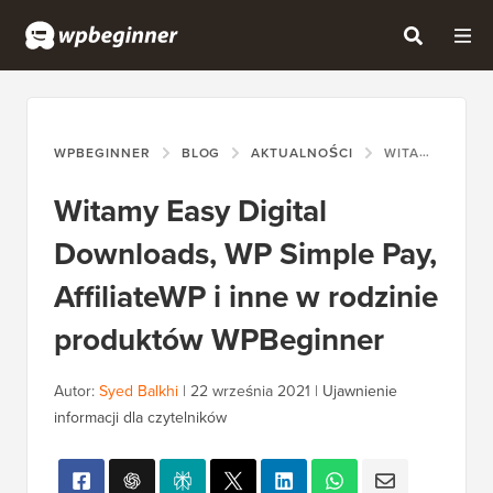
WPBEGINNER
BLOG
AKTUALNOŚCI
WITAMY EASY DIGITAL DOWNLOADS, WP SIMPLE PAY, AFFILIATEWP I INNE W RODZINIE PRODUKTÓW WPBEGINNER
Witamy Easy Digital
Downloads, WP Simple Pay,
AffiliateWP i inne w rodzinie
produktów WPBeginner
Autor:
Syed Balkhi
|
22 września 2021
|
Ujawnienie
informacji dla czytelników