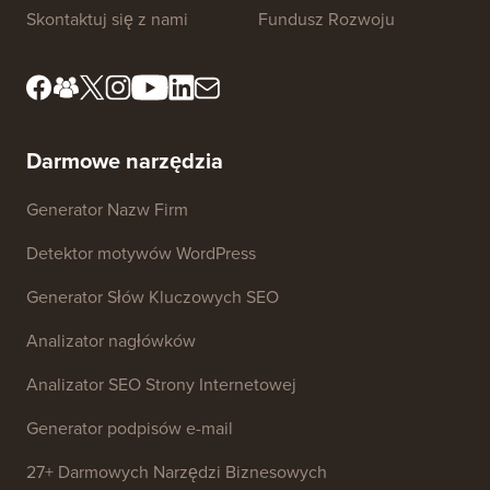
Standardy Redakcyjne
Warunki Korzystania z
Usługi
Poznaj nasz zespół
redakcyjny
Ujawnienie FTC
Zasoby prasowe i
Nie sprzedawaj moich
dotyczące marki
danych
Skontaktuj się z nami
Fundusz Rozwoju
Darmowe narzędzia
Generator Nazw Firm
Detektor motywów WordPress
Generator Słów Kluczowych SEO