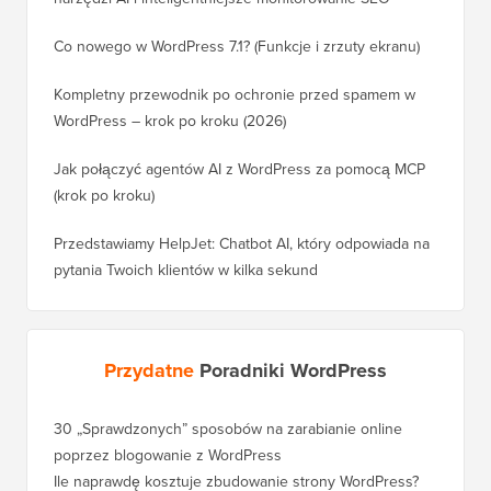
Co nowego w WordPress 7.1? (Funkcje i zrzuty ekranu)
Kompletny przewodnik po ochronie przed spamem w
WordPress – krok po kroku (2026)
Jak połączyć agentów AI z WordPress za pomocą MCP
(krok po kroku)
Przedstawiamy HelpJet: Chatbot AI, który odpowiada na
pytania Twoich klientów w kilka sekund
Przydatne
Poradniki WordPress
30 „Sprawdzonych” sposobów na zarabianie online
Jak pra
poprzez blogowanie z WordPress
WordPre