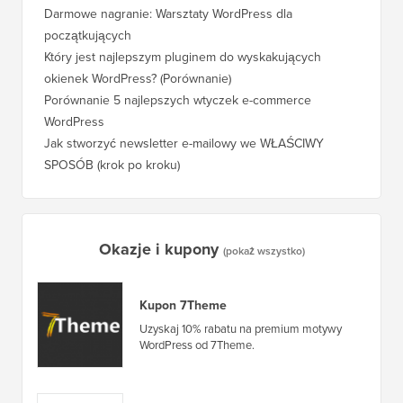
Ile naprawdę kosztuje zbudowanie strony WordPress?
Jak pra
bez utr
Darmowe nagranie: Warsztaty WordPress dla
początkujących
Jak prz
pozycji
Który jest najlepszym pluginem do wyskakujących
okienek WordPress? (Porównanie)
Jak pra
kroku)
Porównanie 5 najlepszych wtyczek e-commerce
WordPress
Jak pra
WordPr
Jak stworzyć newsletter e-mailowy we WŁAŚCIWY
SPOSÓB (krok po kroku)
Jak prz
bez prz
Okazje i kupony
(pokaż wszystko)