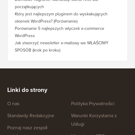
początkujących
Który jest najlepszym pluginem do wyskakujących
okienek WordPress? (Porównanie)
Porównanie 5 najlepszych wtyczek e-commerce
WordPress
Jak stworzyć newsletter e-mailowy we WŁAŚCIWY
SPOSÓB (krok po kroku)
Linki do strony
O nas
Polityka Prywatności
Standardy Redakcyjne
Warunki Korzystania z
Usługi
Poznaj nasz zespół