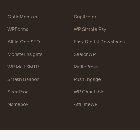
OptinMonster
Duplicator
WPForms
WP Simple Pay
All in One SEO
Easy Digital Downloads
MonsterInsights
SearchWP
WP Mail SMTP
RafflePress
Smash Balloon
PushEngage
SeedProd
WP Charitable
Nameboy
AffiliateWP