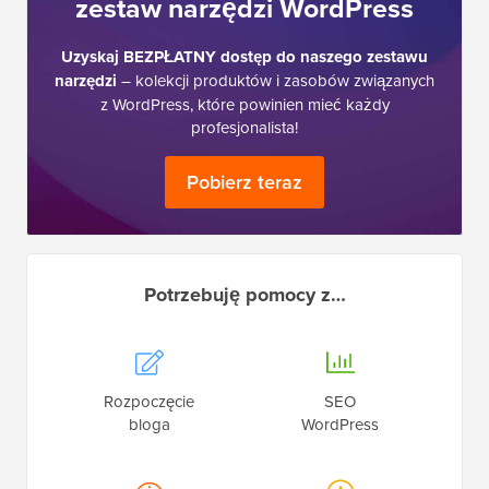
zestaw narzędzi WordPress
Uzyskaj BEZPŁATNY dostęp do naszego zestawu
narzędzi
– kolekcji produktów i zasobów związanych
z WordPress, które powinien mieć każdy
profesjonalista!
Pobierz teraz
Potrzebuję pomocy z…
Rozpoczęcie
SEO
bloga
WordPress