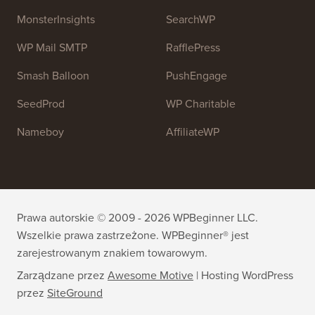
OptinMonster
Duplicator
WPForms
WP Simple Pay
All in One SEO
Easy Digital Downloads
MonsterInsights
SearchWP
WP Mail SMTP
RafflePress
Smash Balloon
PushEngage
SeedProd
WP Charitable
Nameboy
AffiliateWP