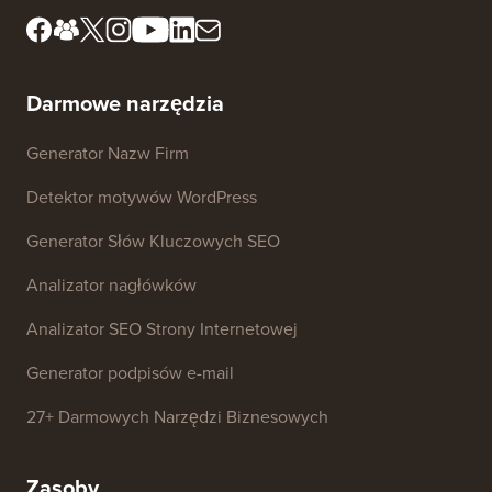
redakcyjny
Ujawnienie FTC
Zasoby prasowe i
Nie sprzedawaj moich
dotyczące marki
danych
Skontaktuj się z nami
Fundusz Rozwoju
Darmowe narzędzia
Generator Nazw Firm
Detektor motywów WordPress
Generator Słów Kluczowych SEO
Analizator nagłówków