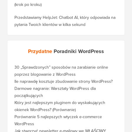
(krok po kroku)
Przedstawiamy HelpJet: Chatbot AI, który odpowiada na
pytania Twoich klientów w kilka sekund
Przydatne
Poradniki WordPress
30 „Sprawdzonych” sposobów na zarabianie online
Jak pra
poprzez blogowanie z WordPress
WordPre
Ile naprawdę kosztuje zbudowanie strony WordPress?
Jak pra
bez utr
Darmowe nagranie: Warsztaty WordPress dla
początkujących
Jak prz
pozycji
Który jest najlepszym pluginem do wyskakujących
okienek WordPress? (Porównanie)
Jak pra