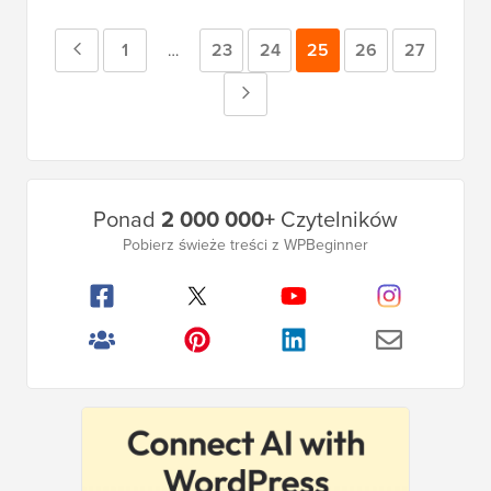
Poprzednia
Strona
1
Strona
23
Strona
24
Strona
25
Strona
26
Strona
27
Strony
…
tymczasowe
strona
Następna
pominięte
strona
Główny
Ponad
2 000 000+
Czytelników
pasek
Pobierz świeże treści z WPBeginner
boczny