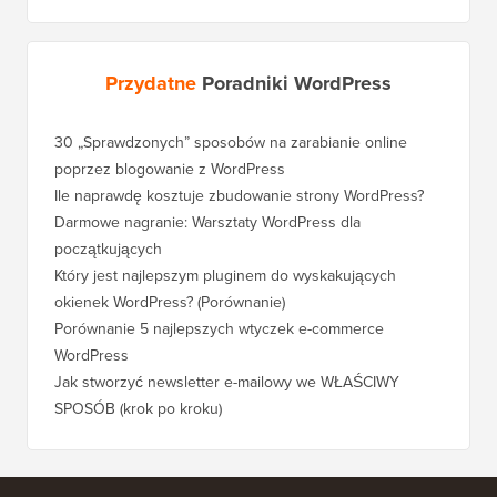
Przydatne
Poradniki WordPress
30 „Sprawdzonych” sposobów na zarabianie online
Jak pra
poprzez blogowanie z WordPress
WordPre
Ile naprawdę kosztuje zbudowanie strony WordPress?
Jak pra
bez utr
Darmowe nagranie: Warsztaty WordPress dla
początkujących
Jak prz
pozycji
Który jest najlepszym pluginem do wyskakujących
okienek WordPress? (Porównanie)
Jak pra
kroku)
Porównanie 5 najlepszych wtyczek e-commerce
WordPress
Jak pra
WordPr
Jak stworzyć newsletter e-mailowy we WŁAŚCIWY