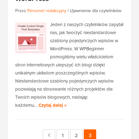
Przez
Personel redakcyjny
|
Ujawnienie dla czytelników
Jeden z naszych czytelników zapytał
nas, jak tworzyć niestandardowe
szablony pojedynczych wpisów w
WordPress. W WPBeginner
pomogliśmy wielu właścicielom
stron internetowych ulepszyć ich blogi dzięki
unikalnym układom poszczególnych wpisów.
Niestandardowe szablony pojedynczych wpisów
pozwalają na stosowanie różnych projektów dla
Twoich wpisów blogowych, nadając
każdemu…
Czytaj dalej »
Poprzednia
Strona
1
Strona
2
Strona
3