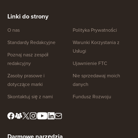
SPOSÓB (krok po kroku)
Jak prz
bez prz
Linki do strony
O nas
Polityka Prywatności
Standardy Redakcyjne
Warunki Korzystania z
Usługi
Poznaj nasz zespół
redakcyjny
Ujawnienie FTC
Zasoby prasowe i
Nie sprzedawaj moich
dotyczące marki
danych