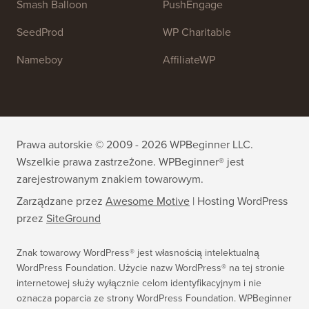
OptinMonster
Duplicator
WPForms
WP Simple Pay
All in One SEO
Easy Digital Downloads
MonsterInsights
SearchWP
WP Mail SMTP
RafflePress
Smash Balloon
PushEngage
SeedProd
WP Charitable
Nameboy
AffiliateWP
Prawa autorskie © 2009 - 2026 WPBeginner LLC.
Wszelkie prawa zastrzeżone. WPBeginner® jest