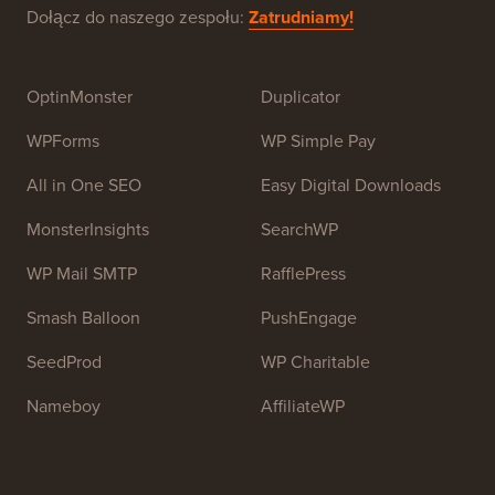
Dołącz do naszego zespołu:
Zatrudniamy!
OptinMonster
Duplicator
WPForms
WP Simple Pay
All in One SEO
Easy Digital Downloads
MonsterInsights
SearchWP
WP Mail SMTP
RafflePress
Smash Balloon
PushEngage
SeedProd
WP Charitable
Nameboy
AffiliateWP