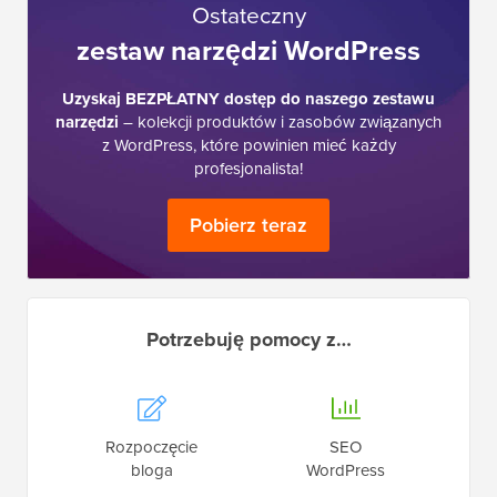
Ostateczny
zestaw narzędzi WordPress
Uzyskaj BEZPŁATNY dostęp do naszego zestawu
narzędzi
– kolekcji produktów i zasobów związanych
z WordPress, które powinien mieć każdy
profesjonalista!
Pobierz teraz
Potrzebuję pomocy z…
Rozpoczęcie
SEO
bloga
WordPress