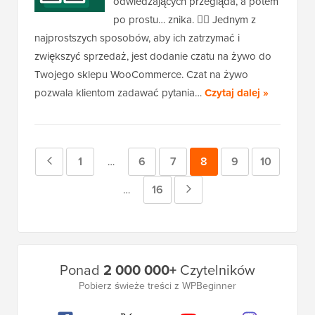
odwiedzających przegląda, a potem
po prostu… znika. 😶‍🌫️ Jednym z
najprostszych sposobów, aby ich zatrzymać i
zwiększyć sprzedaż, jest dodanie czatu na żywo do
Twojego sklepu WooCommerce. Czat na żywo
pozwala klientom zadawać pytania…
Czytaj dalej »
Poprzednia
Strona
1
Strona
6
Strona
7
Strona
8
Strona
9
Strona
10
Strony
…
tymczasowe
strona
Strona
16
Następna
Strony
…
pominięte
tymczasowe
strona
pominięte
Główny
Ponad
2 000 000+
Czytelników
pasek
Pobierz świeże treści z WPBeginner
boczny