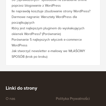
poprzez blogowanie z WordPress
WordPre
Ile naprawdę kosztuje zbudowanie strony WordPress?
Jak pra
bez utr
Darmowe nagranie: Warsztaty WordPress dla
początkujących
Jak prz
pozycji
Który jest najlepszym pluginem do wyskakujących
okienek WordPress? (Porównanie)
Jak pra
kroku)
Porównanie 5 najlepszych wtyczek e-commerce
WordPress
Jak pra
WordPr
Jak stworzyć newsletter e-mailowy we WŁAŚCIWY
SPOSÓB (krok po kroku)
Jak prz
bez prz