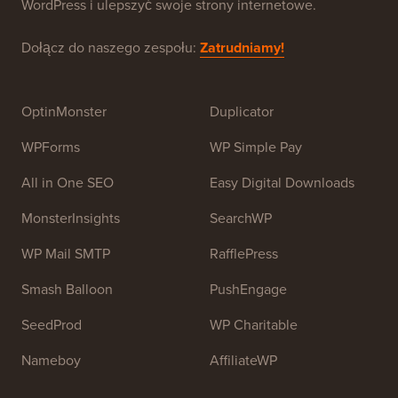
dla początkujących. WPBeginner został założony w
lipcu 2009 roku przez
Syeda Balkhi
. Głównym celem
tej strony jest dostarczanie wysokiej jakości
samouczków WordPress i innych zasobów
szkoleniowych, aby pomóc ludziom nauczyć się
WordPress i ulepszyć swoje strony internetowe.
Dołącz do naszego zespołu:
Zatrudniamy!
OptinMonster
Duplicator
WPForms
WP Simple Pay
All in One SEO
Easy Digital Downloads
MonsterInsights
SearchWP