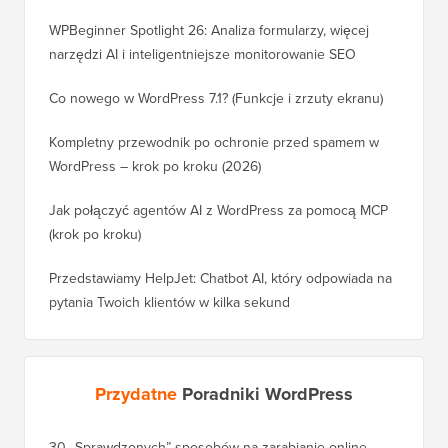
WPBeginner Spotlight 26: Analiza formularzy, więcej
narzędzi AI i inteligentniejsze monitorowanie SEO
Co nowego w WordPress 7.1? (Funkcje i zrzuty ekranu)
Kompletny przewodnik po ochronie przed spamem w
WordPress – krok po kroku (2026)
Jak połączyć agentów AI z WordPress za pomocą MCP
(krok po kroku)
Przedstawiamy HelpJet: Chatbot AI, który odpowiada na
pytania Twoich klientów w kilka sekund
Przydatne
Poradniki WordPress
30 „Sprawdzonych” sposobów na zarabianie online
Jak pra