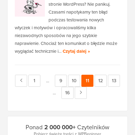
stronie WordPress? Nie panikuj.
Czasami napotykamy ten błąd
podczas testowania nowych
wtyczek i motywów i opracowaliśmy kilka
niezawodnych sposobów na jego szybkie
naprawienie. Chociaż ten komunikat o błędzie może
wyglądać technicznie i…
Czytaj dalej »
Poprzednia
Strona
1
Strona
9
Strona
10
Strona
11
Strona
12
Strona
13
Strony
…
tymczasowe
strona
Strona
16
Następna
Strony
…
pominięte
tymczasowe
strona
pominięte
Główny
Ponad
2 000 000+
Czytelników
pasek
Pobierz świeże treści z WPBeginner