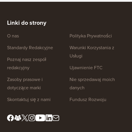
WordPr
Jak stworzyć newsletter e-mailowy we WŁAŚCIWY
SPOSÓB (krok po kroku)
Jak prz
bez prz
Linki do strony
O nas
Polityka Prywatności
Standardy Redakcyjne
Warunki Korzystania z
Usługi
Poznaj nasz zespół
redakcyjny
Ujawnienie FTC
Zasoby prasowe i
Nie sprzedawaj moich