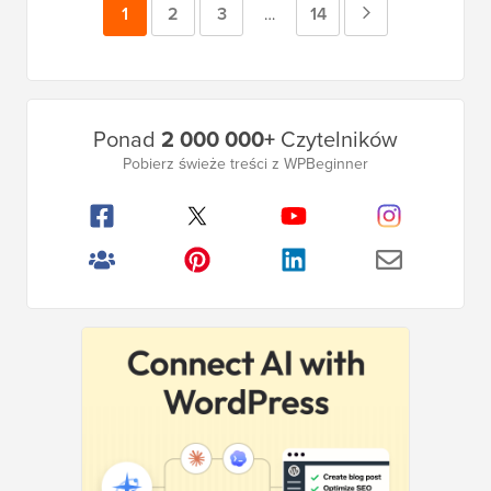
Strona
1
Strona
2
Strona
3
Strona
14
Następna
Strony
…
tymczasowe
strona
pominięte
Główny
Ponad
2 000 000+
Czytelników
pasek
Pobierz świeże treści z WPBeginner
boczny