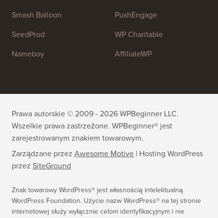
OptinMonster
Duplicator
WPForms
WP Simple Pay
All in One SEO
Easy Digital Downloads
MonsterInsights
SearchWP
WP Mail SMTP
RafflePress
Smash Balloon
PushEngage
SeedProd
WP Charitable
Nameboy
AffiliateWP
Prawa autorskie © 2009 - 2026 WPBeginner LLC.