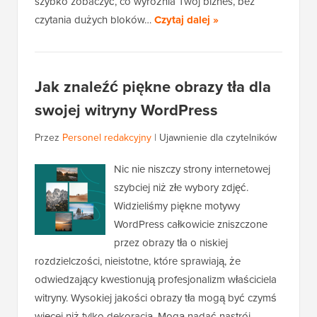
szybko zobaczyć, co wyróżnia Twój biznes, bez
czytania dużych bloków…
Czytaj dalej »
Jak znaleźć piękne obrazy tła dla
swojej witryny WordPress
Przez
Personel redakcyjny
|
Ujawnienie dla czytelników
Nic nie niszczy strony internetowej
szybciej niż złe wybory zdjęć.
Widzieliśmy piękne motywy
WordPress całkowicie zniszczone
przez obrazy tła o niskiej
rozdzielczości, nieistotne, które sprawiają, że
odwiedzający kwestionują profesjonalizm właściciela
witryny. Wysokiej jakości obrazy tła mogą być czymś
więcej niż tylko dekoracją. Mogą nadać nastrój,