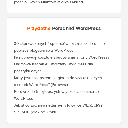
pytania Twoich klientów w kilka sekund
Przydatne
Poradniki WordPress
30 „Sprawdzonych” sposobów na zarabianie online
Jak pra
poprzez blogowanie z WordPress
WordPre
Ile naprawdę kosztuje zbudowanie strony WordPress?
Jak pra
bez utr
Darmowe nagranie: Warsztaty WordPress dla
początkujących
Jak prz
pozycji
Który jest najlepszym pluginem do wyskakujących
okienek WordPress? (Porównanie)
Jak pra
kroku)
Porównanie 5 najlepszych wtyczek e-commerce
WordPress
Jak pra