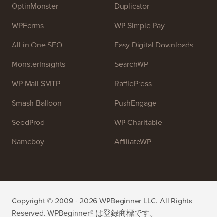
OptinMonster
Duplicator
WPForms
WP Simple Pay
All in One SEO
Easy Digital Downloads
MonsterInsights
SearchWP
WP Mail SMTP
RafflePress
Smash Balloon
PushEngage
SeedProd
WP Charitable
Nameboy
AffiliateWP
Copyright © 2009 - 2026 WPBeginner LLC. All Rights
Reserved. WPBeginner® は登録商標です。