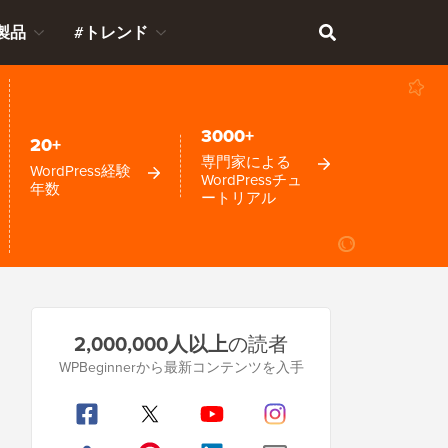
製品
#トレンド
3000+
20+
専門家による
WordPress経験
WordPressチュ
年数
ートリアル
プ
2,000,000人以上
の読者
ラ
WPBeginnerから最新コンテンツを入手
イ
マ