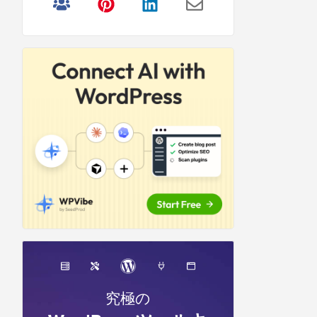
リ
サ
イ
ド
バ
ー
究極の