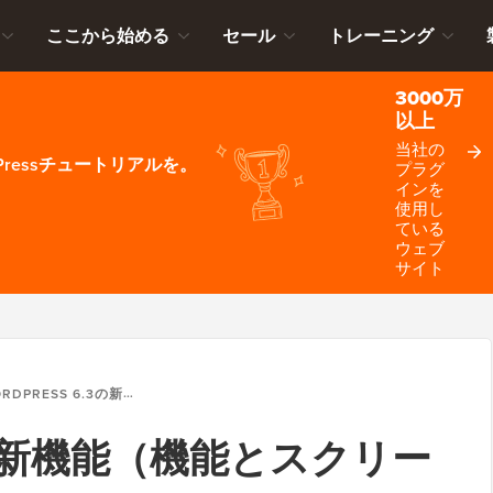
ここから始める
セール
トレーニング
3000万
以上
当社の
ressチュートリアルを。
プラグ
インを
使用し
ている
ウェブ
サイト
PRESS 6.3の新機能（機能とスクリーンショット）
6.3の新機能（機能とスクリー