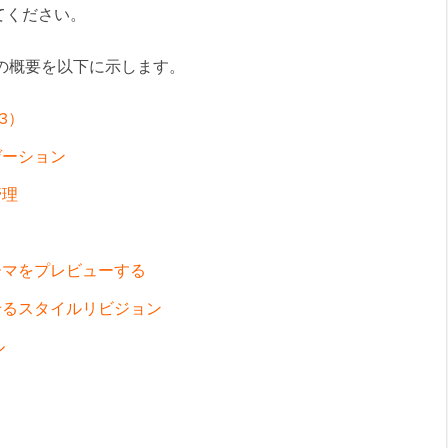
てください。
変更点の概要を以下に示します。
3）
ゲーション
管理
ーマをプレビューする
せるスタイルリビジョン
ル