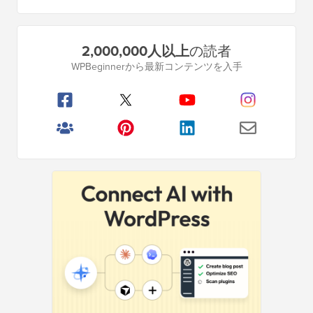
プ
2,000,000人以上
の読者
ラ
WPBeginnerから最新コンテンツを入手
イ
マ
リ
サ
イ
ド
バ
ー