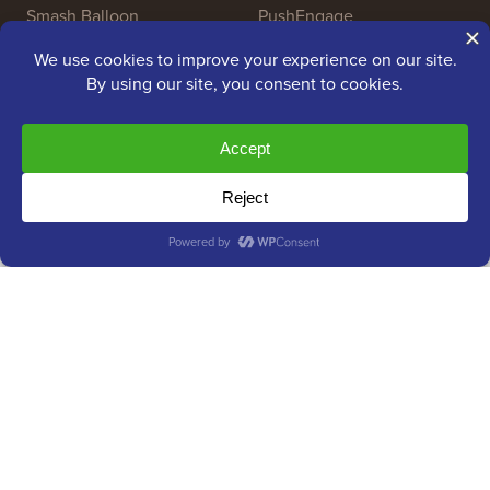
Smash Balloon
PushEngage
SeedProd
WP Charitable
Nameboy
AffiliateWP
Copyright © 2009 - 2026 WPBeginner LLC. All Rights
Reserved. WPBeginner® は登録商標です。
管理元：
Awesome Motive
|
SiteGround
による
WordPress
ホスティング
WordPress®の商標はWordPress Foundationの知的財産です。こ
のウェブサイトでのWordPress®の名前の使用は、識別の目的の
ためだけであり、WordPress Foundationによる承認を意味する
ものではありません。WPBeginnerはWordPress Foundationによ