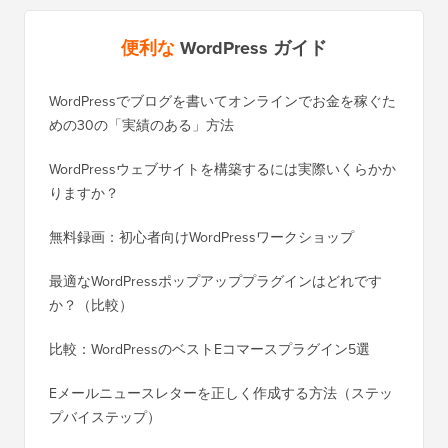
便利な
WordPress ガイド
WordPressでブログを書いてオンラインでお金を稼ぐた
WordP
めの30の「実績のある」方法
行する
WordPressウェブサイトを構築するには実際いくらかか
SEOを
りますか？
く移行
無料録画：初心者向けWordPressワークショップ
Blog
に）
最適なWordPressポップアッププラグインはどれです
か？（比較）
Wixか
バイス
比較：WordPressのベストEコマースプラグイン5選
Squa
Eメールニュースレターを正しく作成する方法（ステッ
プバイステップ）
ダウンタ