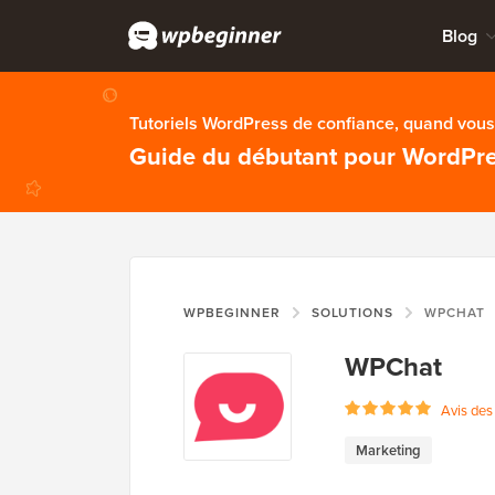
Blog
Tutoriels WordPress de confiance, quand vous 
Guide du débutant pour WordPr
WPBEGINNER
SOLUTIONS
WPCHAT
WPChat
Avis des 
Marketing