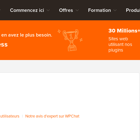
Commencez ici
Offres
Formation
Produi
30 Millions
en avez le plus besoin.
Sites web
ess
utilisant nos
plugins
utilisateurs
|
Notre avis d'expert sur WPChat