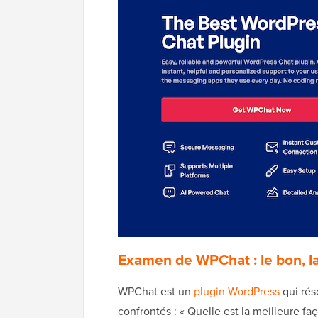
Examen de WPChat : le bon, la
WPChat est un
plugin WordPress
qui rés
confrontés : « Quelle est la meilleure fa