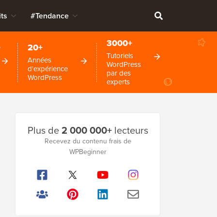
ts
#Tendance
3000+
+
20+
Tutoriels
Années
WordPress
d'expérience
par des
WordPress
experts
Barre
Plus de
2 000 000+
lecteurs
latérale
Recevez du contenu frais de
WPBeginner
principale