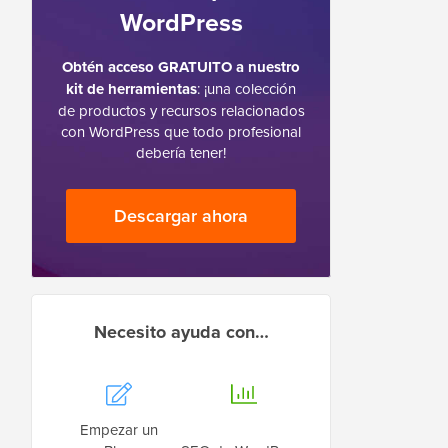
WordPress
Obtén acceso GRATUITO a nuestro
kit de herramientas
: ¡una colección
de productos y recursos relacionados
con WordPress que todo profesional
debería tener!
Descargar ahora
Necesito ayuda con…
Empezar un