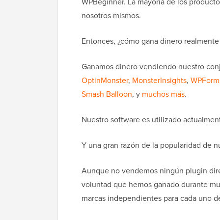
WPBeginner. La mayoría de los product
nosotros mismos.
Entonces, ¿cómo gana dinero realment
Ganamos dinero vendiendo nuestro conju
OptinMonster
,
MonsterInsights
,
WPForm
Smash Balloon
, y
muchos más
.
Nuestro software es utilizado actualmen
Y una gran razón de la popularidad de n
Aunque no vendemos ningún plugin dire
voluntad que hemos ganado durante muc
marcas independientes para cada uno de