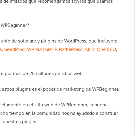
os de afiliados que recomendamos son los que usamos
e WPBeginner?
nto de software y plugins de WordPress, que incluyen:
s
,
SeedProd
,
WP Mail SMTP
,
RafflePress
,
All in One SEO
,
te por más de 25 millones de sitios web.
uestros plugins es el poder de marketing de WPBeginner.
ctamente en el sitio web de WPBeginner, la buena
ho tiempo en la comunidad nos ha ayudado a construir
 nuestros plugins.