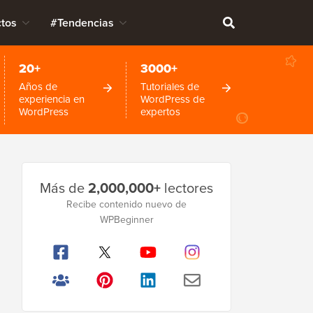
tos
#Tendencias
20+
3000+
Años de
Tutoriales de
experiencia en
WordPress de
WordPress
expertos
Barra
Más de
2,000,000+
lectores
lateral
Recibe contenido nuevo de
principal
WPBeginner