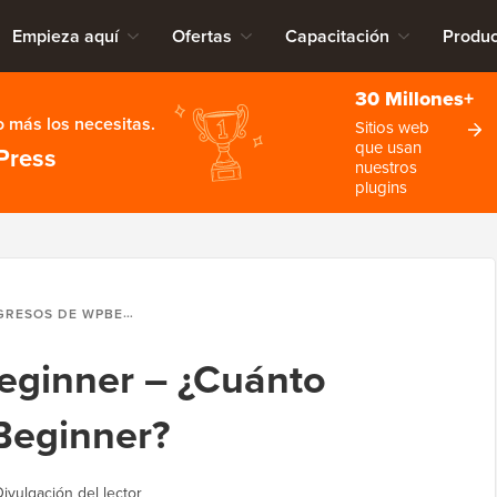
Empieza aquí
Ofertas
Capacitación
Produc
30 Millones+
 más los necesitas.
Sitios web
que usan
Press
nuestros
plugins
 DE WPBEGINNER – ¿CUÁNTO DINERO GANA WPBEGINNER?
eginner – ¿Cuánto
Beginner?
Divulgación del lector