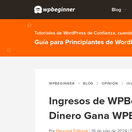
Blog
Tutoriales de WordPress de Confianza, cuando
Guía para Principiantes de Word
WPBEGINNER
BLOG
OPINIÓN
INGRESOS
Ingresos de WPB
Dinero Gana WP
Por
Personal Editorial
|
26 de julio de 2024
|