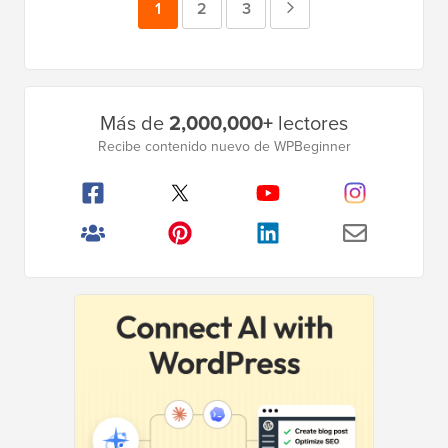
Página
1
Página
2
Página
3
Página
siguiente
Barra
Más de
2,000,000+
lectores
lateral
Recibe contenido nuevo de WPBeginner
principal