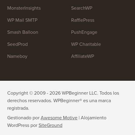
MonsterInsights
SearchWP
WP Mail SMTP
RafflePress
Smash Balloon
PushEngage
SeedProd
WP Charitable
Nameboy
AffiliateWP
Copyright © 2009 - 2026 WPBeginner LLC. Todos los
derechos reservados. WPBeginner® es una marca
registrada.
Gestionado por
Awesome Motive
|
Alojamiento
WordPress
por
SiteGround