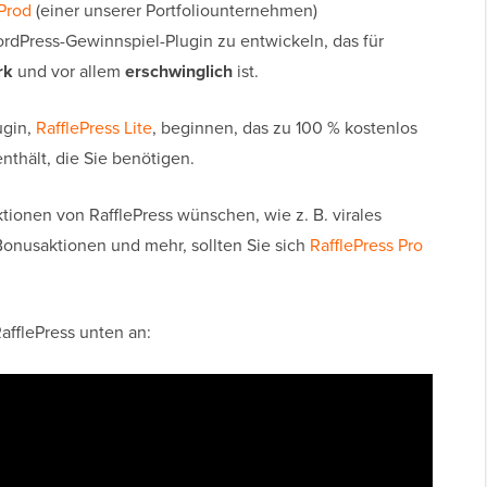
Prod
(einer unserer Portfoliounternehmen)
dPress-Gewinnspiel-Plugin zu entwickeln, das für
rk
und vor allem
erschwinglich
ist.
ugin,
RafflePress Lite
, beginnen, das zu 100 % kostenlos
nthält, die Sie benötigen.
ktionen von RafflePress wünschen, wie z. B. virales
 Bonusaktionen und mehr, sollten Sie sich
RafflePress Pro
afflePress unten an: