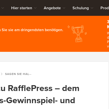
Hier starten
Angebote
Schulung
Prod
 Sie sie am dringendsten benötigen.
W
d
P
v
SAGEN SIE HALLO ZU RAFFLEPRESS – DEM BESTEN WORDPRESS-GEWINNSPIEL- UND WETTBEWERBS-PLUGIN
zu RafflePress – dem
s-Gewinnspiel- und