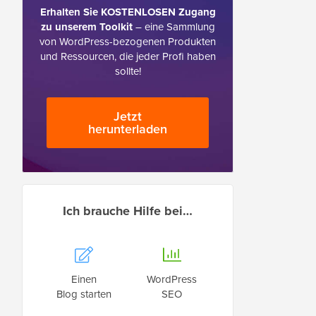
Erhalten Sie KOSTENLOSEN Zugang
zu unserem Toolkit
– eine Sammlung
von WordPress-bezogenen Produkten
und Ressourcen, die jeder Profi haben
sollte!
Jetzt
herunterladen
Ich brauche Hilfe bei…
Einen
WordPress
Blog starten
SEO