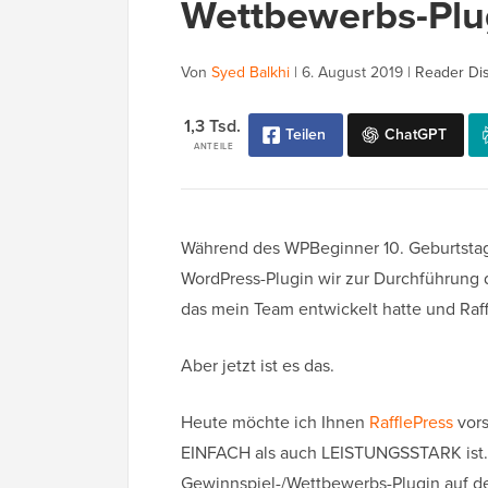
Wettbewerbs-Plu
Von
Syed Balkhi
|
6. August 2019
|
Reader Di
1,3 Tsd.
Teilen
ChatGPT
ANTEILE
Während des WPBeginner 10. Geburtstag
WordPress-Plugin wir zur Durchführung 
das mein Team entwickelt hatte und Raffl
Aber jetzt ist es das.
Heute möchte ich Ihnen
RafflePress
vors
EINFACH als auch LEISTUNGSSTARK ist. I
Gewinnspiel-/Wettbewerbs-Plugin auf d