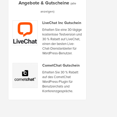
Angebote & Gutscheine
(alle
anzeigen)
LiveChat Inc Gutschein
Erhalten Sie eine 30-tägige
kostenlose Testversion und
30 % Rabatt auf LiveChat,
einen der besten Live-
Chat-Dienstanbieter für
WordPress-Benutzer.
CometChat Gutschein
Erhalten Sie 30 % Rabatt
auf das CometChat
WordPress-Plugin für
Benutzerchats und
Konferenzgespräche.