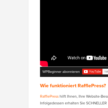
WPBeginner abonnieren
Wie funktioniert RafflePress?
RafflePress
hilft Ihnen, Ihre Website-Be
Infolgedessen erhalten Sie SCHNELLER m