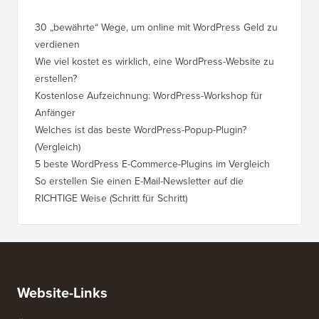
30 „bewährte“ Wege, um online mit WordPress Geld zu
So vers
verdienen
WordPre
Wie viel kostet es wirklich, eine WordPress-Website zu
So vers
erstellen?
Domain,
Kostenlose Aufzeichnung: WordPress-Workshop für
Wechsel
Anfänger
Ranking
Welches ist das beste WordPress-Popup-Plugin?
So wech
(Vergleich)
für Schri
5 beste WordPress E-Commerce-Plugins im Vergleich
So wech
So erstellen Sie einen E-Mail-Newsletter auf die
So vers
RICHTIGE Weise (Schritt für Schritt)
einen n