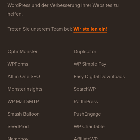
WPBeginner ist eine kostenlose WordPress-
Ressourcen-Website für Anfänger. WPBeginner wurde
im Juli 2009 von
Syed Balkhi
gegründet. Das
Hauptziel dieser Website ist es, qualitativ hochwertige
WordPress-Tutorials und andere Schulungsressourcen
bereitzustellen, um Menschen beim Erlernen von
WordPress und der Verbesserung ihrer Websites zu
helfen.
Treten Sie unserem Team bei:
Wir stellen ein!
OptinMonster
Duplicator
WPForms
WP Simple Pay
All in One SEO
Easy Digital Downloads