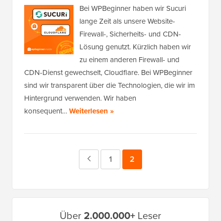
Bei WPBeginner haben wir Sucuri
lange Zeit als unsere Website-
Firewall-, Sicherheits- und CDN-
Lösung genutzt. Kürzlich haben wir
zu einem anderen Firewall- und
CDN-Dienst gewechselt, Cloudflare. Bei WPBeginner
sind wir transparent über die Technologien, die wir im
Hintergrund verwenden. Wir haben
konsequent…
Weiterlesen »
Vorherige
Seite
1
Seite
2
Seite
Primäres
Über
2.000.000+
Leser
Seitenleistenmenü