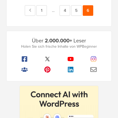
Vorherige
Seite
1
Seite
4
Seite
5
Seite
6
Zwischenseiten
…
weggelassen
Seite
Primäres
Über
2.000.000+
Leser
Seitenleistenmenü
Holen Sie sich frische Inhalte von WPBeginner