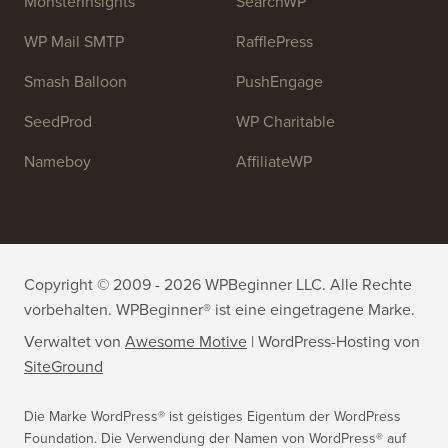
MonsterInsights
SearchWP
WP Mail SMTP
RafflePress
Smash Balloon
PushEngage
SeedProd
WP Charitable
Nameboy
AffiliateWP
Copyright © 2009 - 2026 WPBeginner LLC. Alle Rechte
vorbehalten. WPBeginner® ist eine eingetragene Marke.
Verwaltet von
Awesome Motive
|
WordPress-Hosting
von
SiteGround
Die Marke WordPress® ist geistiges Eigentum der WordPress
Foundation. Die Verwendung der Namen von WordPress® auf