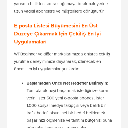
yarışma bittikten sonra soğumaya bırakmak yerine
uzun vadeli abonelere ve müşterilere dönüştürür.
E-posta Listesi Büyümesini En Üst
Düzeye Çıkarmak İçin Çekiliş En İyi
Uygulamaları
WPBeginner ve diğer markalarımızda onlarca çekiliş
yürütme deneyimimize dayanarak, izlenecek en
önemli en iyi uygulamalar şunlardır:
Başlamadan Önce Net Hedefler Belirleyin:
Tam olarak neyi başarmak istediğinize karar
verin. İster 500 yeni e-posta abonesi, ister
1.000 sosyal medya takipçisi veya belirli bir
trafik hedefi olsun, net bir hedef belirlemek
başarınızı ölçmenize ve tanıtım bütçenizi buna
göre planlamanıza yardımcı olur.