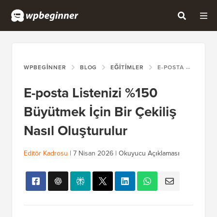
WPBEGINNER
BLOG
EĞITIMLER
E-POSTA LISTENIZI %150 BÜYÜTMEK İÇIN BIR ÇEKILIŞ NASIL OLUŞTURULUR
E-posta Listenizi %150
Büyütmek İçin Bir Çekiliş
Nasıl Oluşturulur
Editör Kadrosu
|
7 Nisan 2026
|
Okuyucu Açıklaması