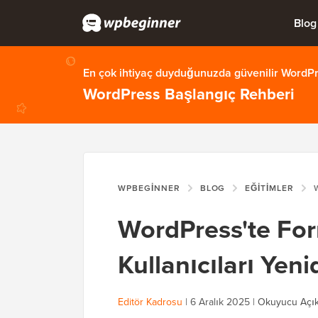
Blog
En çok ihtiyaç duyduğunuzda güvenilir WordPre
WordPress Başlangıç Rehberi
WPBEGINNER
BLOG
EĞITIMLER
WOR
WordPress'te Fo
Kullanıcıları Ye
Editör Kadrosu
|
6 Aralık 2025
|
Okuyucu Açık