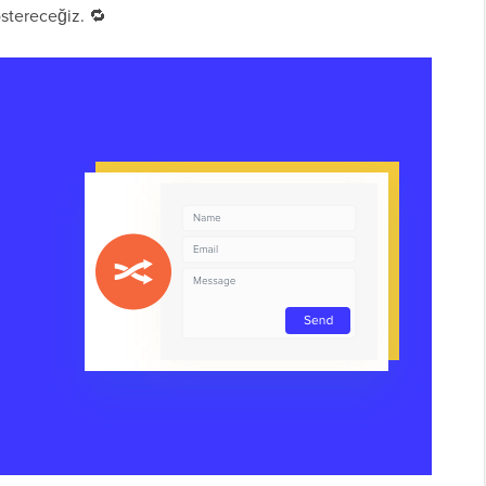
östereceğiz. 🔁