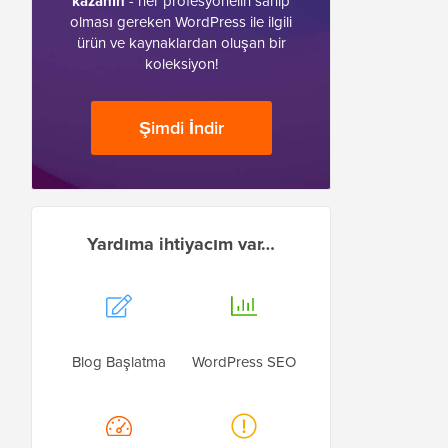
kazanın
- her profesyonelin sahip
olması gereken WordPress ile ilgili
ürün ve kaynaklardan oluşan bir
koleksiyon!
Şimdi İndir
Yardıma ihtiyacım var…
Blog Başlatma
WordPress SEO