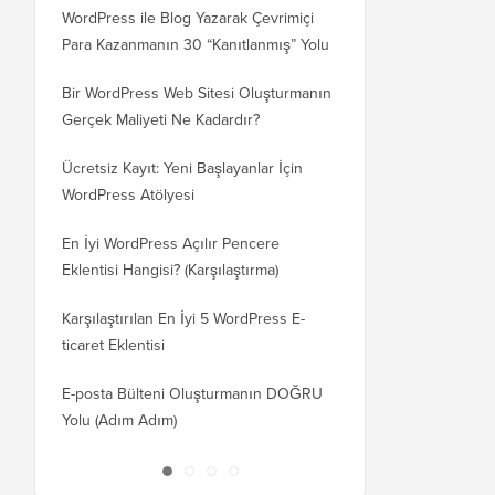
WordPress ile Blog Yazarak Çevrimiçi
Blogunuzu WordPress
Para Kazanmanın 30 “Kanıtlanmış” Yolu
WordPress.org'a Nasıl 
Bir WordPress Web Sitesi Oluşturmanın
SEO Kaybetmeden Word
Gerçek Maliyeti Ne Kadardır?
Etki Alanına Nasıl Doğr
Ücretsiz Kayıt: Yeni Başlayanlar İçin
Blogger'dan WordPress'
WordPress Atölyesi
Kaybetmeden Geçiş Nas
En İyi WordPress Açılır Pencere
Wix'ten WordPress'e D
Eklentisi Hangisi? (Karşılaştırma)
Nasıl Geçilir (Adım Adı
Karşılaştırılan En İyi 5 WordPress E-
Squarespace'ten WordP
ticaret Eklentisi
Doğru Taşınır
E-posta Bülteni Oluşturmanın DOĞRU
WordPress'i Kesintisiz 
Yolu (Adım Adım)
Barındırma veya Sunuc
Taşırsınız?