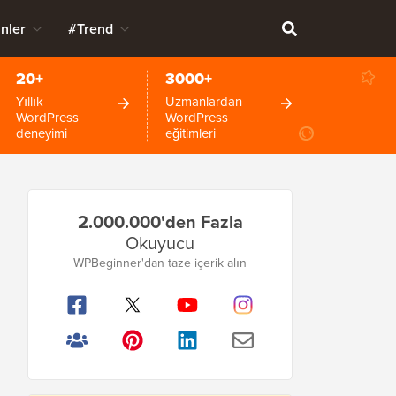
nler
#Trend
20+
3000+
Yıllık
Uzmanlardan
WordPress
WordPress
deneyimi
eğitimleri
Birincil
2.000.000'den Fazla
Kenar
Okuyucu
Çubuğu
WPBeginner'dan taze içerik alın