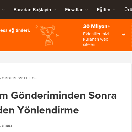
Buradan Başlayın
Fırsatlar
Eğitim
Ürü
30 Milyon+
ss eğitimleri.
Eklentilerimizi
kullanan web
siteleri
DPRESS'TE FORM GÖNDERIMINDEN SONRA KULLANICILARI YENIDEN YÖNLENDIRME
rm Gönderiminden Sonra
niden Yönlendirme
laması