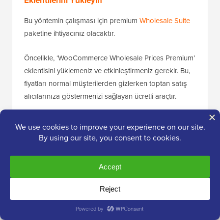
Eklentilerini Yükleyin
Bu yöntemin çalışması için premium
Wholesale Suite
paketine ihtiyacınız olacaktır.
Öncelikle, ‘WooCommerce Wholesale Prices Premium’
eklentisini yüklemeniz ve etkinleştirmeniz gerekir. Bu,
fiyatları normal müşterilerden gizlerken toptan satış
alıcılarınıza göstermenizi sağlayan ücretli araçtır.
Ayrıca ücretsiz ‘WooCommerce Wholesale Lead
Capture’ eklentisini de yüklemeniz gerekecektir. Bu
eklenti, potansiyel toptan satış müşterilerinin hesap
için başvurabileceği profesyonel bir kayıt sistemi
oluşturur.
İsterseniz, kayıt formlarınızı oluşturmak için
WPForms
'u da kullanabilirsiniz.