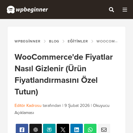
WPBEGINNER
BLOG
EĞITIMLER
WOOCOMMERCE'DE FIYATLAR NASIL GIZLENIR (ÜRÜN FIYATLANDIRMASINI ÖZEL TUTUN)
WooCommerce'de Fiyatlar
Nasıl Gizlenir (Ürün
Fiyatlandırmasını Özel
Tutun)
Editör Kadrosu
tarafından |
9 Şubat 2026
|
Okuyucu
Açıklaması