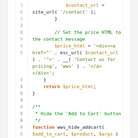
3
$contact_url
= 
6
site_url( 
'/contact'
);
3
}
7
3
8
3
// Set the price HTML to 
9
the contact message
4
$price_html
= 
'<div><a 
0
href="'
. esc_url( 
$contact_url
) . 
'">'
. __( 
'Contact us for 
pricing'
, 
'wws'
) . 
'</a>
</div>'
;
4
}
1
4
return
$price_html
;
2
4
}
3
4
4
4
/**
5
4
* Hide the 'Add to Cart' button
6
4
*/
7
4
function
wws_hide_addcart( 
8
$add_to_cart
, 
$product
, 
$args
) 