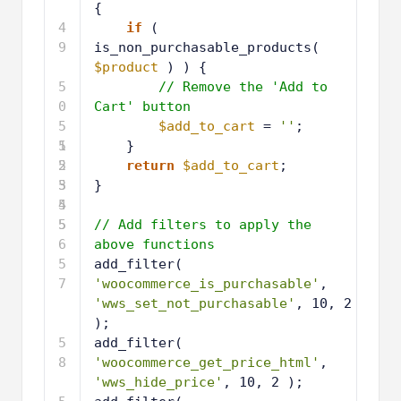
{
4
if
( 
9
is_non_purchasable_products( 
$product
) ) {
5
// Remove the 'Add to 
0
Cart' button
5
$add_to_cart
= 
''
;
1
5
}
2
5
return
$add_to_cart
;
3
5
}
4
5
5
5
// Add filters to apply the 
6
above functions
5
add_filter( 
7
'woocommerce_is_purchasable'
, 
'wws_set_not_purchasable'
, 10, 2 
);
5
add_filter( 
8
'woocommerce_get_price_html'
, 
'wws_hide_price'
, 10, 2 );