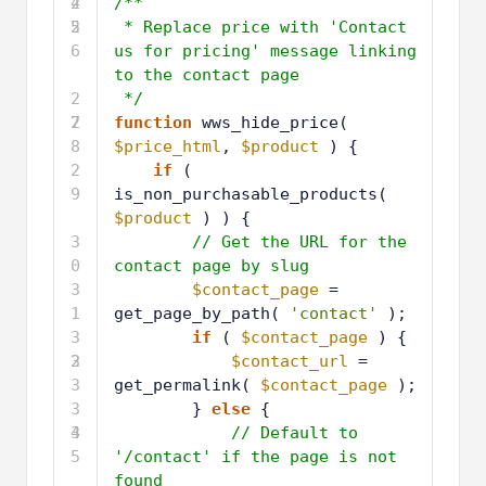
4
2
/**
5
2
* Replace price with 'Contact 
6
us for pricing' message linking 
to the contact page
2
*/
7
2
function
wws_hide_price( 
8
$price_html
, 
$product
) {
2
if
( 
9
is_non_purchasable_products( 
$product
) ) {
3
// Get the URL for the 
0
contact page by slug
3
$contact_page
= 
1
get_page_by_path( 
'contact'
);
3
if
( 
$contact_page
) {
2
3
$contact_url
= 
3
get_permalink( 
$contact_page
);
3
} 
else
{
4
3
// Default to 
5
'/contact' if the page is not 
found