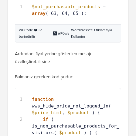
1
$not_purchasable_products
= 
array
( 63, 64, 65 );
WPCode ❤️ ile
WordPress'te 1 tıklamayla
barındırılır
Kullanım
Ardından, fiyat yerine gösterilen mesajı
özelleştirebilirsiniz.
Bulmanız gereken kod şudur:
1
function
wws_hide_price_not_logged_in( 
$price_html
, 
$product
) {
2
if
( 
is_non_purchasable_products_for_
visitors( 
$product
) ) { 