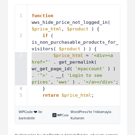
1
function
wws_hide_price_not_logged_in( 
$price_html
, 
$product
) {
2
if
( 
is_non_purchasable_products_for_
visitors( 
$product
) ) { 
3
$price_html
= 
'<div><a 
href="'
. get_permalink( 
wc_get_page_id( 
'myaccount'
) ) 
. 
'">'
. __( 
'Login to see 
prices'
, 
'wws'
) . 
'</a></div>'
;
4
}
5
return
$price_html
;
WPCode ❤️ ile
WordPress'te 1 tıklamayla
barındırılır
Kullanım