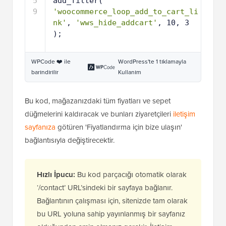
5
add_filter( 
9
'woocommerce_loop_add_to_cart_li
nk'
, 
'wws_hide_addcart'
, 10, 3 
);
WPCode ❤️ ile
WordPress'te 1 tıklamayla
barındırılır
Kullanım
Bu kod, mağazanızdaki tüm fiyatları ve sepet
düğmelerini kaldıracak ve bunları ziyaretçileri
iletişim
sayfanıza
götüren 'Fiyatlandırma için bize ulaşın'
bağlantısıyla değiştirecektir.
Hızlı İpucu:
Bu kod parçacığı otomatik olarak
‘/contact’ URL’sindeki bir sayfaya bağlanır.
Bağlantının çalışması için, sitenizde tam olarak
bu URL yoluna sahip yayınlanmış bir sayfanız