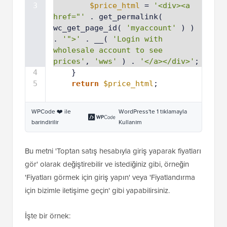
3
$price_html
= 
'<div><a 
href="'
. get_permalink( 
wc_get_page_id( 
'myaccount'
) ) 
. 
'">'
. __( 
'Login with 
wholesale account to see 
prices'
, 
'wws'
) . 
'</a></div>'
;
4
}
5
return
$price_html
;
WPCode ❤️ ile
WordPress'te 1 tıklamayla
barındırılır
Kullanım
Bu metni 'Toptan satış hesabıyla giriş yaparak fiyatları
gör' olarak değiştirebilir ve istediğiniz gibi, örneğin
'Fiyatları görmek için giriş yapın' veya 'Fiyatlandırma
için bizimle iletişime geçin' gibi yapabilirsiniz.
İşte bir örnek: