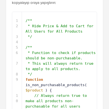
kopyalayıp oraya yapıştırın:
1
/**
2
* Hide Price & Add to Cart for 
All Users for All Products
3
*/
4
5
/**
6
* Function to check if products 
should be non-purchasable.
7
* This will always return true 
to apply to all products.
8
*/
9
function
is_non_purchasable_products( 
$product
) {
1
// Always return true to 
0
make all products non-
purchasable for all users