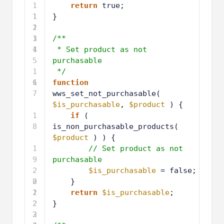
1
return
true;
1
1
}
2
1
3
1
/**
4
1
* Set product as not 
5
purchasable
1
*/
6
1
function
7
wws_set_not_purchasable( 
$is_purchasable
, 
$product
) {
1
if
( 
8
is_non_purchasable_products( 
$product
) ) {
1
// Set product as not 
9
purchasable
2
$is_purchasable
= false;
0
2
}
1
2
return
$is_purchasable
;
2
2
}
3
2