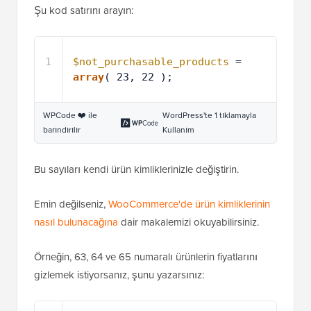
Şu kod satırını arayın:
1
$not_purchasable_products
= 
array
( 23, 22 );
WPCode ❤️ ile
WordPress'te 1 tıklamayla
barındırılır
Kullanım
Bu sayıları kendi ürün kimliklerinizle değiştirin.
Emin değilseniz,
WooCommerce'de ürün kimliklerinin
nasıl bulunacağına
dair makalemizi okuyabilirsiniz.
Örneğin, 63, 64 ve 65 numaralı ürünlerin fiyatlarını
gizlemek istiyorsanız, şunu yazarsınız: